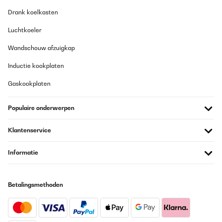
13/09/2022
Drank koelkasten
Artikel wie beschrieben, einfache Montage und Bedienung, sehr
Luchtkoeler
schönes indirektes Licht, schnelles Aufheizen unsers kleines
Bades ca. 5 Quadratmeter.
Wandschouw afzuigkap
Amazon-Benutzer
Inductie kookplaten
Vertaal
Gaskookplaten
GECONTROLEERDE BEOORDELING
Populaire onderwerpen
24/06/2022
Mackelose Verarbeitung. Beleuchtung super. Funkfernbedienung
Klantenservice
sehr solide. Montage problemlos. Der nächste Winter kann
kommen.
Informatie
Amazon-Benutzer
Vertaal
Betalingsmethoden
GECONTROLEERDE BEOORDELING
26/03/2022