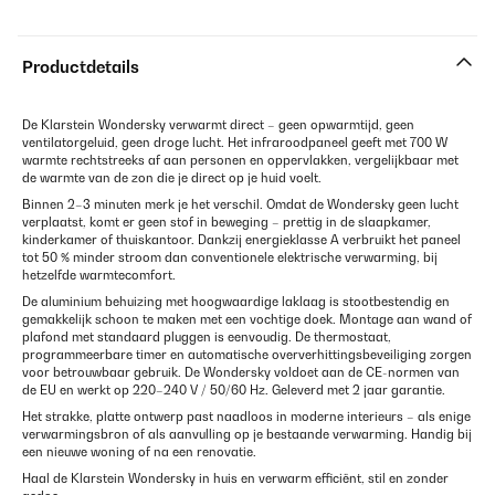
Productdetails
De Klarstein Wondersky verwarmt direct – geen opwarmtijd, geen
ventilatorgeluid, geen droge lucht. Het infraroodpaneel geeft met 700 W
warmte rechtstreeks af aan personen en oppervlakken, vergelijkbaar met
de warmte van de zon die je direct op je huid voelt.
Binnen 2–3 minuten merk je het verschil. Omdat de Wondersky geen lucht
verplaatst, komt er geen stof in beweging – prettig in de slaapkamer,
kinderkamer of thuiskantoor. Dankzij energieklasse A verbruikt het paneel
tot 50 % minder stroom dan conventionele elektrische verwarming, bij
hetzelfde warmtecomfort.
De aluminium behuizing met hoogwaardige laklaag is stootbestendig en
gemakkelijk schoon te maken met een vochtige doek. Montage aan wand of
plafond met standaard pluggen is eenvoudig. De thermostaat,
programmeerbare timer en automatische oververhittingsbeveiliging zorgen
voor betrouwbaar gebruik. De Wondersky voldoet aan de CE-normen van
de EU en werkt op 220–240 V / 50/60 Hz. Geleverd met 2 jaar garantie.
Het strakke, platte ontwerp past naadloos in moderne interieurs – als enige
verwarmingsbron of als aanvulling op je bestaande verwarming. Handig bij
een nieuwe woning of na een renovatie.
Haal de Klarstein Wondersky in huis en verwarm efficiënt, stil en zonder