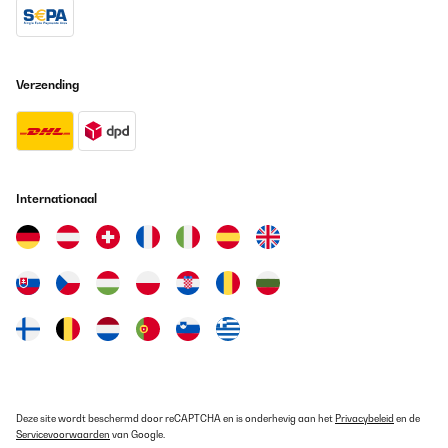
Sehr cooles Teil, unauffällig und seinen Preis wert. Im Raum fällt
es kaum auf, außer man möchte eine schöne Atmosphäre mit
Lichtern schaffen. Wärmt gut und unaufdringlich.
Amazon-Benutzer
Verzending
Vertaal
Internationaal
Deze site wordt beschermd door reCAPTCHA en is onderhevig aan het
Privacybeleid
en de
Servicevoorwaarden
van Google.