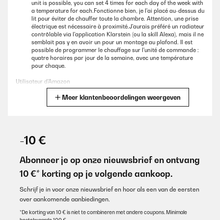
unit is possible, you can set 4 times for each day of the week with
a temperature for each.Fonctionne bien, je l'ai placé au-dessus du
lit pour éviter de chauffer toute la chambre. Attention, une prise
électrique est nécessaire à proximité.J'aurais préféré un radiateur
contrôlable via l'application Klarstein (ou la skill Alexa), mais il ne
semblait pas y en avoir un pour un montage au plafond. Il est
possible de programmer le chauffage sur l'unité de commande :
quatre horaires par jour de la semaine, avec une température
pour chaque.
Utilisateur d'Amazon
Meer klantenbeoordelingen weergeven
Vertaal
GECONTROLEERDE BEOORDELING
29/01/2025
-10 €
Alors j’étais un peu sceptique car plusieurs avis disaient que ça
marchait moyen et que ça prenait du temps à chauffer.Mais alors
Abonneer je op onze nieuwsbrief en ontvang
pas du tout!Ça chauffe vite, et super pratique avec le thermostat
10 €* korting op je volgende aankoop.
sans fil livré avec qui permet de le piloter soit manuellement soit
via une programmation personnalisable.Et cerise sur le gâteau,
non seulement c’est très facile à installer mais je n’avais pas
Schrijf je in voor onze nieuwsbrief en hoor als een van de eersten
réalisé qu’il était avec un rétro-éclairage inclus! Trop beau!
over aankomende aanbiedingen.
Utilisateur d'Amazon
*De korting van 10 € is niet te combineren met andere coupons. Minimale