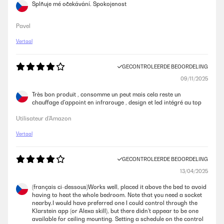
Splňuje mé očekávání. Spokojenost
Pavel
Vertaal
GECONTROLEERDE BEOORDELING
09/11/2025
Très bon produit , consomme un peut mais cela reste un
chauffage d'appoint en infrarouge , design et led intégré au top
Utilisateur d'Amazon
Vertaal
GECONTROLEERDE BEOORDELING
13/04/2025
(français ci-dessous)Works well, placed it above the bed to avoid
having to heat the whole bedroom. Note that you need a socket
nearby.I would have preferred one I could control through the
Klarstein app (or Alexa skill), but there didn't appear to be one
available for ceiling mounting. Setting a schedule on the control