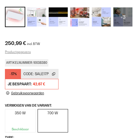
+3
250,99 €
incl. BTW
Productgegevens
ARTIKELNUMMER: 10038380
-17%
CODE:
SALE17P
JE BESPAART:
42,67 €
Gebruiksvoorwaarden
VERMOGEN VAN DE VARIANT:
350 W
700 W
Beschikbaar
TYPE: