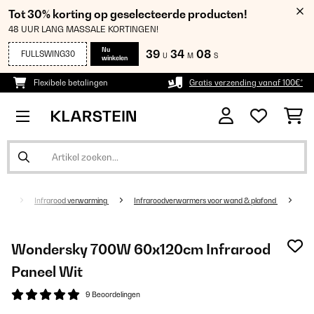
Tot 30% korting op geselecteerde producten!
48 UUR LANG MASSALE KORTINGEN!
Nu
39
34
07
FULLSWING30
U
M
S
winkelen
Flexibele betalingen
Gratis verzending vanaf 100€*
ing
Infrarood verwarming
Infraroodverwarmers voor wand & plafond
Wondersky 700W 60x120cm Infrarood
Paneel Wit
9 Beoordelingen