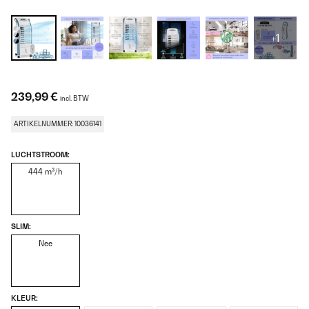
+1
239,99 €
incl. BTW
ARTIKELNUMMER: 10036141
LUCHTSTROOM:
444 m³/h
SLIM:
Nee
KLEUR: