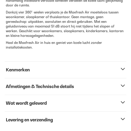
handmatig instelbare verticale lamellen verdelen de koele lucht gelijkmatig
door de ruimte.
Dankzij vier 360°-wielen verplaats je de Maxfresh Air moeiteloos tussen
woonkamer, slaapkamer of thuiskantoor. Geen montage, geen
gereedschap: uitpakken, aansluiten en direct gebruiken. Met een
geluidsniveau van maximaal 51 dB stoort hij niet tijdens het slapen of
werken. Geschikt voor woonkamers, slaapkamers, kinderkamers, kantoren
en kleine horecagelegenheden.
Haal de Maxfresh Air in huis en geniet van koele lucht zonder
installatiekosten.
Kenmerken
Afmetingen & Technische details
Wat wordt geleverd
Levering en verzending