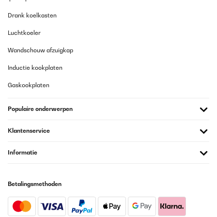
GECONTROLEERDE BEOORDELING
Drank koelkasten
25/06/2025
Luchtkoeler
Das Gerät wurde schnell geliefert. Anfangs hat die rote Lampe
der Kühlung immer wieder geblinkt. Schuld waren kleine
Wandschouw afzuigkap
Styroporkügelchen im Wassertank. Ich habe Wasserflaschen
vorgekühlt und benutze zusätzlich die Kühlakkus. Das Gerät tut
Inductie kookplaten
genau das was es soll. Ich bin voll und ganz zufrieden.
Vorsichtshalber habe ich noch vier Kühlakkus dabei bestellt. Die
Gaskookplaten
waagerechten Lamellen kann man verstellen nach oben und
nach unten ist leider in der Beschreibung nicht enthalten.
Populaire onderwerpen
Amazon-Benutzer
Vertaal
Klantenservice
GECONTROLEERDE BEOORDELING
Informatie
22/06/2025
Sehr gut habe schon 2 da von
Betalingsmethoden
Amazon-Benutzer
Vertaal