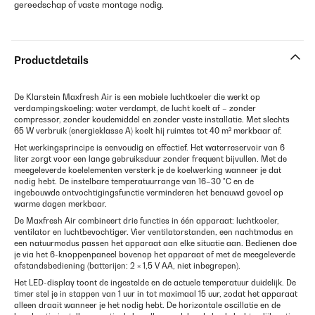
gereedschap of vaste montage nodig.
Productdetails
De Klarstein Maxfresh Air is een mobiele luchtkoeler die werkt op
verdampingskoeling: water verdampt, de lucht koelt af – zonder
compressor, zonder koudemiddel en zonder vaste installatie. Met slechts
65 W verbruik (energieklasse A) koelt hij ruimtes tot 40 m² merkbaar af.
Het werkingsprincipe is eenvoudig en effectief. Het waterreservoir van 6
liter zorgt voor een lange gebruiksduur zonder frequent bijvullen. Met de
meegeleverde koelelementen versterk je de koelwerking wanneer je dat
nodig hebt. De instelbare temperatuurrange van 16–30 °C en de
ingebouwde ontvochtigingsfunctie verminderen het benauwd gevoel op
warme dagen merkbaar.
De Maxfresh Air combineert drie functies in één apparaat: luchtkoeler,
ventilator en luchtbevochtiger. Vier ventilatorstanden, een nachtmodus en
een natuurmodus passen het apparaat aan elke situatie aan. Bedienen doe
je via het 6-knoppenpaneel bovenop het apparaat of met de meegeleverde
afstandsbediening (batterijen: 2 × 1,5 V AA, niet inbegrepen).
Het LED-display toont de ingestelde en de actuele temperatuur duidelijk. De
timer stel je in stappen van 1 uur in tot maximaal 15 uur, zodat het apparaat
alleen draait wanneer je het nodig hebt. De horizontale oscillatie en de