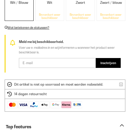
Wit / Blauw
Wit
Zwart
Zwart / blauw
Binnenkort weer
Binnenkort weer
Binnenkort weer
beschikbaar
beschikbaar
beschikbaar
Wat betekenen de statussen?
Meld me bij beschikbaarheid.
Voer uw e-mailadres in en wij informeren u wanneer het product weer
beschikbaar is.
Inschrijven
Dit artikel is niet op voorraad en moet worden nabesteld.
14 dagen retourrecht
Top features