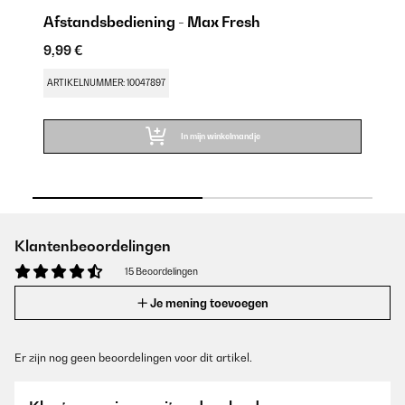
Afstandsbediening - Max Fresh
IJ
9,99 €
14
ARTIKELNUMMER: 10047897
AR
In mijn winkelmandje
Klantenbeoordelingen
15 Beoordelingen
Je mening toevoegen
Er zijn nog geen beoordelingen voor dit artikel.