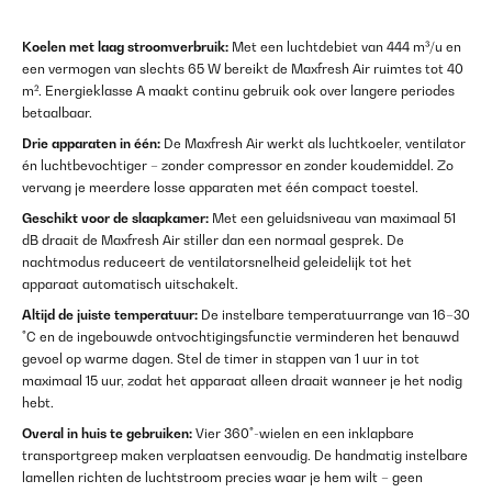
Koelen met laag stroomverbruik:
Met een luchtdebiet van 444 m³/u en
een vermogen van slechts 65 W bereikt de Maxfresh Air ruimtes tot 40
m². Energieklasse A maakt continu gebruik ook over langere periodes
betaalbaar.
Drie apparaten in één:
De Maxfresh Air werkt als luchtkoeler, ventilator
én luchtbevochtiger – zonder compressor en zonder koudemiddel. Zo
vervang je meerdere losse apparaten met één compact toestel.
Geschikt voor de slaapkamer:
Met een geluidsniveau van maximaal 51
dB draait de Maxfresh Air stiller dan een normaal gesprek. De
nachtmodus reduceert de ventilatorsnelheid geleidelijk tot het
apparaat automatisch uitschakelt.
Altijd de juiste temperatuur:
De instelbare temperatuurrange van 16–30
°C en de ingebouwde ontvochtigingsfunctie verminderen het benauwd
gevoel op warme dagen. Stel de timer in stappen van 1 uur in tot
maximaal 15 uur, zodat het apparaat alleen draait wanneer je het nodig
hebt.
Overal in huis te gebruiken:
Vier 360°-wielen en een inklapbare
transportgreep maken verplaatsen eenvoudig. De handmatig instelbare
lamellen richten de luchtstroom precies waar je hem wilt – geen