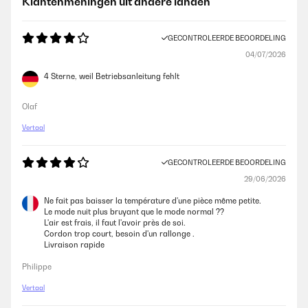
Klantenmeningen uit andere landen
GECONTROLEERDE BEOORDELING
04/07/2026
4 Sterne, weil Betriebsanleitung fehlt
Olaf
Vertaal
GECONTROLEERDE BEOORDELING
29/06/2026
Ne fait pas baisser la température d'une pièce même petite.
Le mode nuit plus bruyant que le mode normal ??
L'air est frais, il faut l'avoir près de soi.
Cordon trop court, besoin d'un rallonge .
Livraison rapide
Philippe
Vertaal