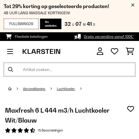
Tot 29% korting op geselecteerde producten!
48 UUR LANG MASSALE KORTINGEN!
Nu
32
07
41
FULLSWING29
U
M
S
winkelen
Flexibele betalingen
Gratis verzending vanaf 100€*
Airconditioning
Luchtkoeler
Maxfresh 6 L 444 m3/h Luchtkoeler
Wit/Blauw
15 Beoordelingen