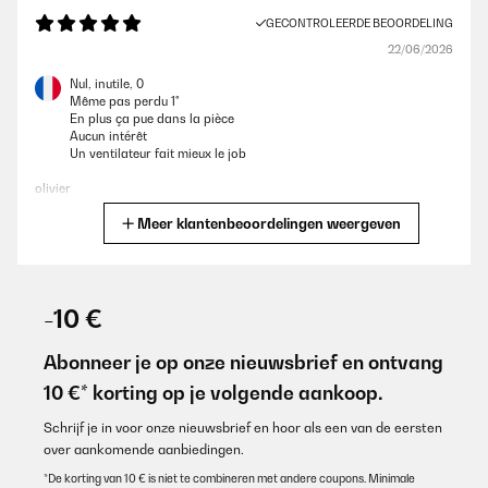
GECONTROLEERDE BEOORDELING
22/06/2026
Nul, inutile, 0
Même pas perdu 1°
En plus ça pue dans la pièce
Aucun intérêt
Un ventilateur fait mieux le job
olivier
Meer klantenbeoordelingen weergeven
Vertaal
GECONTROLEERDE BEOORDELING
28/05/2026
-10 €
Die Lieferung war schnell, leider fehlten die 2 Zusätzlichen Ice-
Pacs.
Abonneer je op onze nieuwsbrief en ontvang
Die Reklamation war schwierig, da man keine Kontaktdaten hat.
10 €* korting op je volgende aankoop.
Das telefonieren geht gar nicht.
Ansonsten erst mal zufrieden mit dem Gerät.
Mal sehen wie es mit der Reklamation läuft.(per Mail)
Schrijf je in voor onze nieuwsbrief en hoor als een van de eersten
over aankomende aanbiedingen.
Angelika
*De korting van 10 € is niet te combineren met andere coupons. Minimale