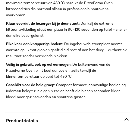
maximale temperatuur van 430 °C bereikt de PizzaForno Oven
hittecondities die normaal alleen in professionele houtovens
voorkomen.
Klaar voordat de bezorger bij je deur staat:
Dankzij de extreme
hitteontwikkeling staat een pizza in 90–120 seconden op tafel – sneller
dan elke bezorgdienst.
Elke keer een knapperige bodem:
De ingebouwde steenplaat neemt
warmte gelijkmatig op en geeft die direct af aan het deeg – authentiek
resultaat zonder verbrande plekken.
Veilig in gebruik, ook op vol vermogen:
De buitenwand van de
PizzaForno Oven blijft koel aanvoelen, zelfs terwijl de
binnentemperatuur oploopt tot 430 °C.
Geschikt voor de hele groep:
Compact formaat, eenvoudige bediening –
iedereen belegt zijn eigen pizza en heeft die binnen seconden klaar.
Ideaal voor gezinsavonden en spontane gasten.
Productdetails