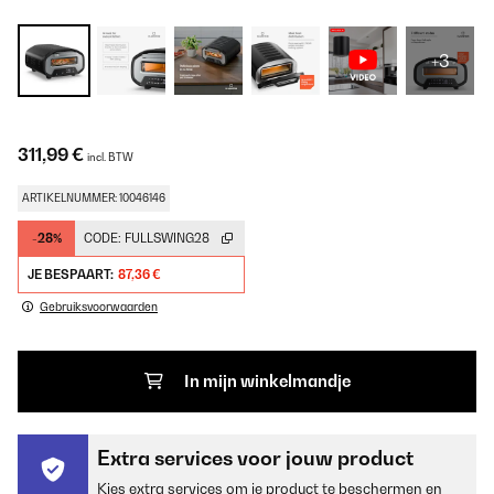
+3
311,99 €
incl. BTW
ARTIKELNUMMER: 10046146
-28%
CODE:
FULLSWING28
JE BESPAART:
87,36 €
Gebruiksvoorwaarden
In mijn winkelmandje
Extra services voor jouw product
Kies extra services om je product te beschermen en