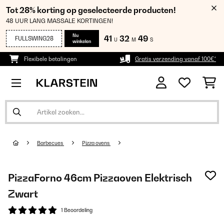
Tot 28% korting op geselecteerde producten!
48 UUR LANG MASSALE KORTINGEN!
Nu
41
32
49
FULLSWING28
U
M
S
winkelen
Flexibele betalingen
Gratis verzending vanaf 100€*
Barbecues
Pizza ovens
PizzaForno 46cm Pizzaoven Elektrisch​
Zwart
1 Beoordeling