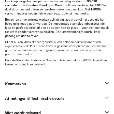
Een knapperige bodem, perfect gesmolten beleg en klaar in
90–120
seconden
– de
Klarstein PizzaForno Oven
haalt temperaturen tot
430 °C
en
doet daarmee wat alleen een professionele houtoven kan. Met
1.700 W
verwarmingsvermogen heb je geen bezorgdienst meer nodig.
Boven- en onderwarmte werken gelijktijdig, zodat zowel het deeg als het
beleg gelijkmatig gaar worden. De ingebouwde steenplaat absorbeert de
hitte en geeft die direct af aan de bodem van de pizza – voor een authentiek
resultaat zonder verbrande plekken. De buitenwand blijft daarbij koel
genoeg om aan te raken.
Of het nu een klassieke Margherita is, een beladen partyvariant of een
eigen creatie – de PizzaForno Oven is geschikt voor pizzaavonden met het
gezin, onverwachte gasten of gewoon wanneer je zin hebt in een echte
pizza zonder gedoe.
Haal de Klarstein PizzaForno Oven in huis en ontdek wat 430 °C in je eigen
keuken voor je pizza betekent.
Kenmerken
Afmetingen & Technische details
Wat wordt geleverd