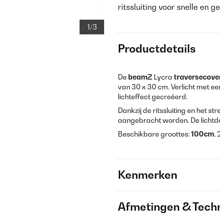
ritssluiting voor snelle en
1/3
Productdetails
De
beamZ
Lycra
traversecove
van 30 x 30 cm. Verlicht met ee
lichteffect gecreëerd.
Dankzij de ritssluiting en het s
aangebracht worden. De lichtdoo
Beschikbare groottes:
100cm
,
Kenmerken
Afmetingen & Techn