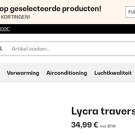
 op geselecteerde producten!
FU
 KORTINGEN!
 100€*
Verwarming
Airconditioning
Luchtkwaliteit
Lycra traver
34,99 €
incl. BTW