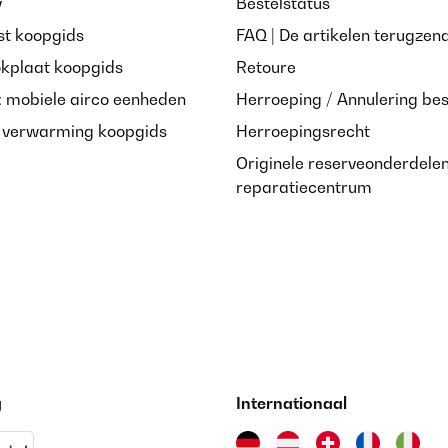
y
Bestelstatus
st koopgids
FAQ | De artikelen terugzen
okplaat koopgids
Retoure
: mobiele airco eenheden
Herroeping / Annulering bes
e verwarming koopgids
Herroepingsrecht
Originele reserveonderdele
reparatiecentrum
g
Internationaal