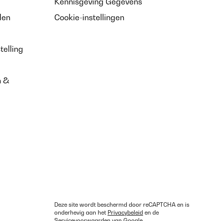
Kennisgeving Gegevens
den
Cookie-instellingen
telling
n &
Deze site wordt beschermd door reCAPTCHA en is
onderhevig aan het
Privacybeleid
en de
Servicevoorwaarden
van Google.