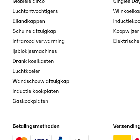
Mobiele airco
Singles Da
Luchtontvochtigers
Wijnkoelka
Eilandkappen
Inductieko
Schuine afzuigkap
Koopwijzer
Infrarood verwarming
Elektrisch
Ijsblokjesmachines
Drank koelkasten
Luchtkoeler
Wandschouw afzuigkap
Inductie kookplaten
Gaskookplaten
Betalingsmethoden
Verzendin