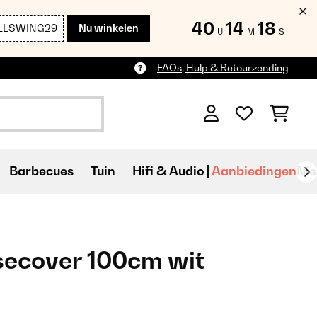
40
14
16
LLSWING29
Nu winkelen
U
M
S
FAQs, Hulp & Retourzending
Barbecues
Tuin
Hifi & Audio
Aanbiedingen
Ni
secover 100cm wit