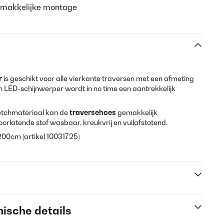
 gemakkelijke montage
r
is geschikt voor alle vierkante traversen met een afmeting
n LED-schijnwerper wordt in no time een aantrekkelijk
tretchmateriaal kan de
traversehoes
gemakkelijk
rlatende stof wasbaar, kreukvrij en vuilafstotend.
 200cm (artikel 10031725)
ische details