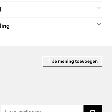
d
ding
Je mening toevoegen