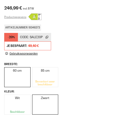
246,99 €
incl. BTW
Productgegevens
ARTIKELNUMMER: 10046373
-20%
CODE:
SALE20P
JE BESPAART:
49,40 €
Gebruiksvoorwaarden
BREEDTE:
60 cm
85 cm
Binnenkort weer
beschikbaar
KLEUR:
Wit
Zwart
Beschikbaar