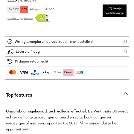
222,99 €
incl. BTW
In mijn
SALE20P
-20%
Je bespaart:
44,60 €
winkelmandje
Productgegevens
Weinig exemplaren op voorraad - snel bestellen!
Levertijd: 1 dag
14 dagen retourrecht
Top features
Onzichtbaar ingebouwd, toch volledig effectief:
De Ventimate 85 wordt
achter de hangkastdeur gemonteerd en zuigt kookluchtjes en
vetdeeltjes af met een capaciteit tot 387 m³/h — zonder dat je het
apparaat ziet.