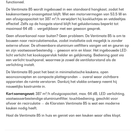
functioneel.
De Ventimate 85 wordt ingebouwd in een standaard hangkast, zodat het
keukenontwerp onaangetast blijft. Met een motorvermogen van 53,5 W en
een afzuigcapaciteit tot 387 m³/h verwijdert hij kookluchtjes en vetdeeltjes
effectief. Zelfs op de hoogste stand blijft het geluidsniveau beperkt tot
maximaal 64 dB — vergelijkbaar met een gewoon gesprek.
Geen afvoerkanaal naar buiten? Geen probleem. De Ventimate 85 is om te
bouwen naar recirculatiemodus, zodat installatie ook mogelijk is zonder
externe afvoer. De afneembare aluminium vetfilters vangen vet en geuren op
en zijn vaatwasserbestendig — gewoon erin en klaar. Het ingebouwde LED-
licht verlicht het kookoppervlak helder en gelijkmatig. Bediening gaat via
een verlicht touchpanel, waarmee je zowel de ventilatorstand als de
verlichting instelt.
De Ventimate 85 past het best in minimalistische keukens, open
woonconcepten en compacte plattegronden — overal waar zichtbare
apparaten de ruimte verstoren. Dankzij het vlakke ontwerp neemt hij
nauwelijks kastruimte in.
Kort samengevat:
387 m³/h afzuigcapaciteit, max. 64 dB, LED-verlichting,
vaatwasserbestendige aluminiumfilter, touchbediening, geschikt voor
afvoer én recirculatie — de Klarstein Ventimate 85 is wat een moderne
keuken nodig heeft.
Haal de Ventimate 85 in huis en geniet van een keuken waar alles klopt.