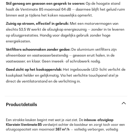
Stil genoeg om gewoon een gesprek te voeren:
Op de hoogste stand
haalt de Ventimate 85 maximaal 64 dB — daarmee blijft het geluid ruim
binnen wat je tijdens het koken nauwelijks opmerkt.
Zuinig op stroom, effectief in gebruik:
Met een motorvermogen van
slechts 53,5 W werkt de afzuigkap energiezuinig — zonder in te leveren
op afzuigprestaties. Handig voor dagelijks gebruik zonder hoge
energiekosten.
Vetfilters schoonmaken zonder gedoe:
De aluminium vetfilters zijn
afneembaar en vaatwasserbestendig — gewoon eruit halen, in de
vaatwasser, en klaar. Geen inweek- of schrobwerk nodig.
Goed zicht op het kookoppervlak:
Het ingebouwde LED-licht verlicht de
kookplaat helder en gelijkmatig. Via het verlichte touchpanel stel je
direct de ventilatorstand en de verlichting in.
Productdetails
Een strakke keuken begint met wat je
niet
ziet. De
inbouw-afzuigkap
Klarstein Ventimate 85
verdwijnt achter de kastdeur en zorgt toch voor een
afzuigcapaciteit van maximaal
387 m³/h
— volledig verborgen, volledig