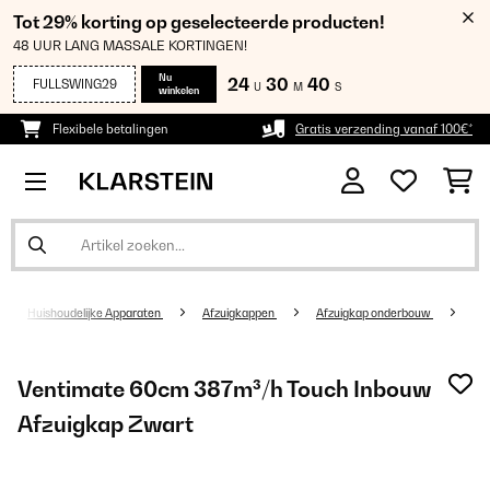
Tot 29% korting op geselecteerde producten!
48 UUR LANG MASSALE KORTINGEN!
Nu
24
30
39
FULLSWING29
U
M
S
winkelen
Flexibele betalingen
Gratis verzending vanaf 100€*
Huishoudelijke Apparaten
Afzuigkappen
Afzuigkap onderbouw
Ventimate 60cm 387m³/h Touch Inbouw
Afzuigkap Zwart