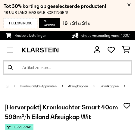
Tot 30% korting op geselecteerde producten!
48 UUR LANG MASSALE KORTINGEN!
Nu
16
31
31
FULLSWING30
U
M
S
winkelen
Flexibele betalingen
Gratis verzending vanaf 100€*
Huishoudelijke Apparaten
Afzuigkappen
Eilandkappen
[Herverpakt] Kronleuchter Smart 40cm
596m³/h Eiland Afzuigkap Wit
HERVERPAKT