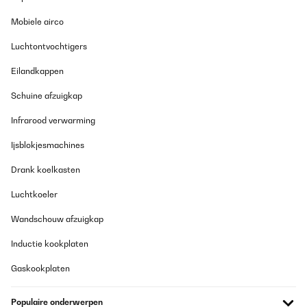
Mobiele airco
Luchtontvochtigers
Eilandkappen
Schuine afzuigkap
Infrarood verwarming
Ijsblokjesmachines
Drank koelkasten
Luchtkoeler
Wandschouw afzuigkap
Inductie kookplaten
Gaskookplaten
Populaire onderwerpen