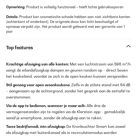
Opmerking:
Product is volledig functioneel + heeft lichte gebruikssporen
Details:
Product kan cosmetische schade hebben aan niet-zichtbare kanten
(achterkant of onderkant). De originele doos kan licht beschadigd of
opnieuw verpakt zijn. Het product wordt geleverd met een garantie van 1
jaar
Top features
Krachtige afzuiging van alle kanten:
Met een luchtstroom van 596 m³/h
vangt de eilandafzuigkap dampen en geuren rondom op – direct boven
het kookeiland, voordat ze zich in de open keuken kunnen verspreiden.
Stil genoeg voor open woonkeukens:
Zelfs in de stilste stand met 64 dB
– aangenaam op de achtergrond, zonder het gesprek aan de eettafel te
overstemmen.
Via de app te bedienen, wanneer je maar wilt:
Alle drie de
vermogensstanden zijn te regelen via de Klarstein-app – gemakkelijk
vanaf je smartphone, zonder de afzuigkap aan te raken.
Twee bedrijfsmodi, één afzuigkap:
De Kronleuchter Smart kan zowel
als afzuigkap met buitenkanaal als in recirculatiemodus worden