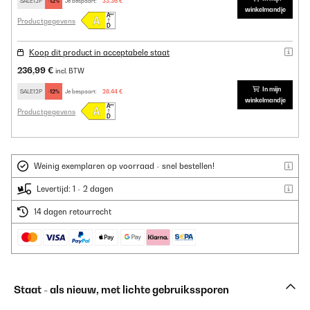
SALE12P
-12%
Je bespaart:
33,36 €
winkelmandje
Productgegevens
Koop dit product in acceptabele staat
236,99 €
incl. BTW
In mijn
SALE12P
-12%
Je bespaart:
28,44 €
winkelmandje
Productgegevens
Weinig exemplaren op voorraad - snel bestellen!
Levertijd: 1 - 2 dagen
14 dagen retourrecht
Staat - als nieuw, met lichte gebruikssporen