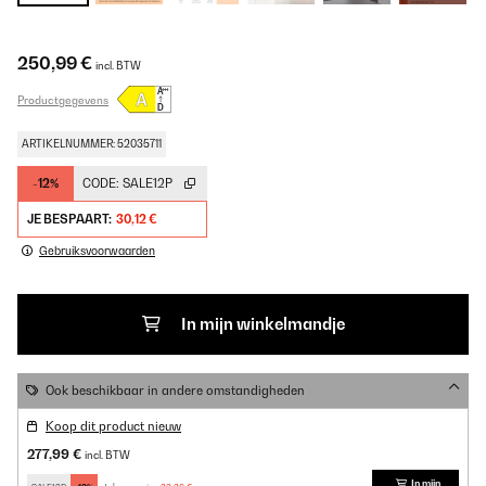
250,99 €
incl. BTW
Productgegevens
ARTIKELNUMMER: 52035711
-12%
CODE:
SALE12P
JE BESPAART:
30,12 €
Gebruiksvoorwaarden
In mijn winkelmandje
Ook beschikbaar in andere omstandigheden
Koop dit product nieuw
277,99 €
incl. BTW
In mijn