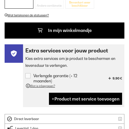
Binnenkort weer
Andere combinatie
beschikbaar
Wat betekenen de statussen?
In mijn winkelmandje
Extra services voor jouw product
Kies extra services om je product te beschermen en
levensduur te verlengen.
Verlengde garantie (+ 12
9,90 €
maanden)
Wat is inbegrepen?
Product met service toevoegen
Direct leverbaar
Levertijd: 1 dag