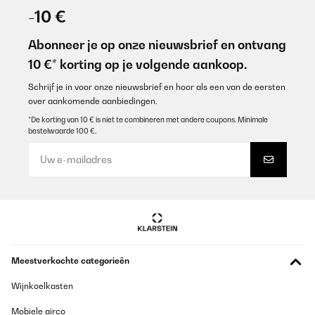
02/09/2025
-10 €
Perfekt
Abonneer je op onze nieuwsbrief en ontvang
Amazon-Benutzer
10 €* korting op je volgende aankoop.
Vertaal
Schrijf je in voor onze nieuwsbrief en hoor als een van de eersten
over aankomende aanbiedingen.
GECONTROLEERDE BEOORDELING
*De korting van 10 € is niet te combineren met andere coupons. Minimale
bestelwaarde 100 €.
31/08/2025
Adapté et fixé pour une mini cuisine
Utilisateur d'Amazon
Vertaal
GECONTROLEERDE BEOORDELING
Meestverkochte categorieën
02/08/2025
Sehr gut Leider für mich zu teuer.
Wijnkoelkasten
Mobiele airco
Amazon-Benutzer