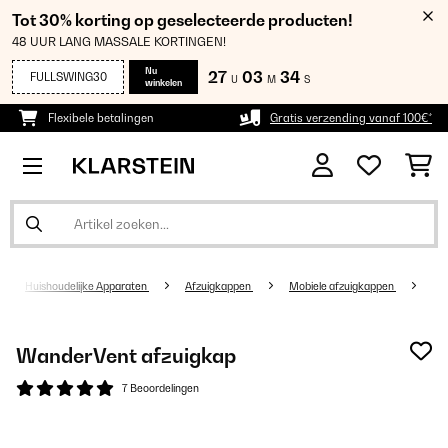
Tot 30% korting op geselecteerde producten!
48 UUR LANG MASSALE KORTINGEN!
Nu
27
03
34
FULLSWING30
U
M
S
winkelen
Flexibele betalingen
Gratis verzending vanaf 100€*
Huishoudelijke Apparaten
Afzuigkappen
Mobiele afzuigkappen
WanderVent afzuigkap
7 Beoordelingen