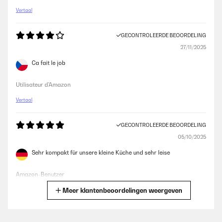
Vertaal
GECONTROLEERDE BEOORDELING
27/11/2025
Ca fait le job
Utilisateur d'Amazon
Vertaal
GECONTROLEERDE BEOORDELING
05/10/2025
Sehr kompakt für unsere kleine Küche und sehr leise
Amazon-Benutzer
Meer klantenbeoordelingen weergeven
Vertaal
GECONTROLEERDE BEOORDELING