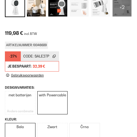
+2
119,98 €
incl. BTW
ARTIKELNUMMER: 10046689
-27%
CODE:
SALE27P
JE BESPAART:
32,39 €
Gebruiksvoorwaarden
DESIGNVARIATIES:
met batterijen
with Powercable
Andere combinatie
KLEUR:
Bela
Zwart
Črna