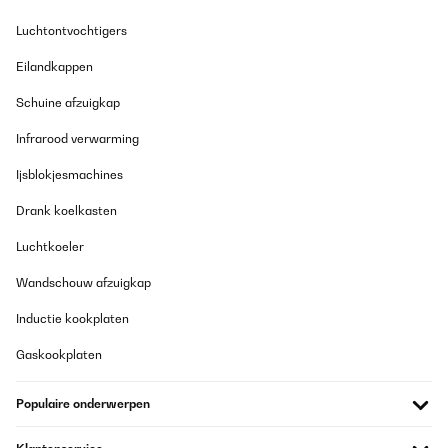
Luchtontvochtigers
Vertaal
Eilandkappen
GECONTROLEERDE BEOORDELING
Schuine afzuigkap
01/08/2025
Sind zufrieden, ist halt keine große.
Infrarood verwarming
Ijsblokjesmachines
Amazon-Benutzer
Drank koelkasten
Vertaal
Luchtkoeler
Wandschouw afzuigkap
Inductie kookplaten
Gaskookplaten
Populaire onderwerpen