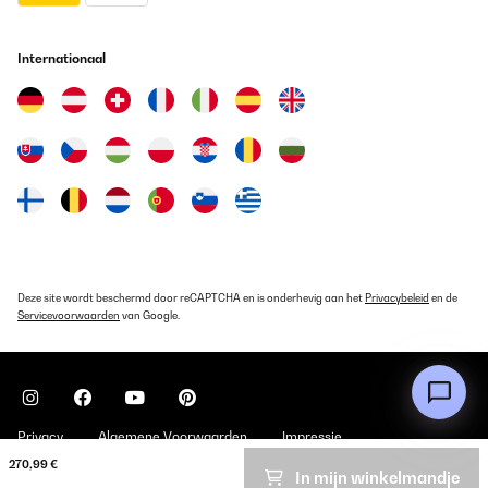
Internationaal
Deze site wordt beschermd door reCAPTCHA en is onderhevig aan het
Privacybeleid
en de
Servicevoorwaarden
van Google.
Privacy
Algemene Voorwaarden
Impressie
270,99 €
In mijn winkelmandje
Copyright © 2026 Klarstein. All rights reserved