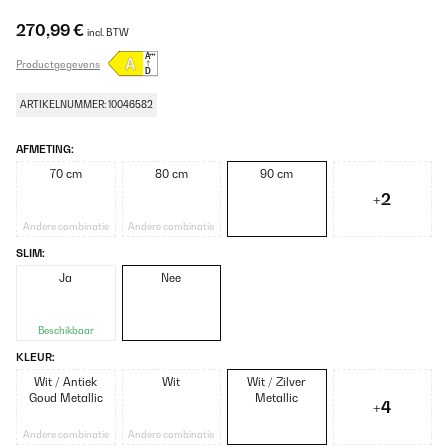
270,99 €
incl. BTW
Productgegevens
ARTIKELNUMMER: 10046582
AFMETING:
70 cm
80 cm
90 cm
+2
Andere combinatie
Andere combinatie
SLIM:
Ja
Nee
Beschikbaar
KLEUR:
Wit / Antiek
Wit
Wit / Zilver
Goud Metallic
Metallic
+4
Andere combinatie
Andere combinatie