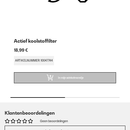
Actief koolstoffilter
Af
18,99 €
29
ARTIKELNUMMER: 10047744
AR
In mijn winkelmandje
Klantenbeoordelingen
Geen beoordelingen