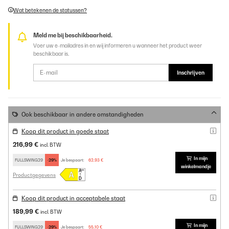
Wat betekenen de statussen?
Meld me bij beschikbaarheid.
Voer uw e-mailadres in en wij informeren u wanneer het product weer
beschikbaar is.
Inschrijven
Ook beschikbaar in andere omstandigheden
Koop dit product in goede staat
216,99 €
incl. BTW
In mijn
FULLSWING29
-29%
Je bespaart:
62,93 €
winkelmandje
Productgegevens
Koop dit product in acceptabele staat
189,99 €
incl. BTW
In mijn
FULLSWING29
-29%
Je bespaart:
55,10 €