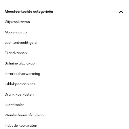
Meestverkochte categorieën
Wijnkoelkasten
Mobiele airco
Luchtontvochtigers
Eilandkappen
Schuine afzuigkap
Infrarood verwarming
Ijsblokjesmachines
Drank koelkasten
Luchtkoeler
Wandschouw afzuigkap
Inductie kookplaten