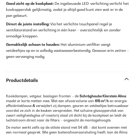
Goed zicht op de kookplaat:
De ingebouwde LED-verlichting verlicht het
kookoppervlak gelijkmatig, zodat je altijd goed kunt zien wat er in de
pan gebeurt.
Direct de juiste instelling:
Via het verlichte touchpanel regel je
ventilatorstand en verlichting in één keer – overzichtelijk en zonder
onnodige knoppen.
Gemakkelijk schoon te houden:
Het aluminium vetfilter vangt
vetdeeltjes op en is volledig vaatwasserbestendig. Gewoon erin zetten –
geen vervanging nodig.
Productdetails
Kookdampen, vetgeur, beslagen fronten – de
Schräghaube Klarstein Alina
maakt er korte metten mee. Met een afvoervolume van
615 m³/h
en energie-
efficiëntieklasse
A
verwijdert zij dampen, geuren en vetdeeltjes betrouwbaar
voordat ze zich in de keuken verspreiden. Het schuine glasoppervlak van
zwart veiligheidsglas of roestvrij staal zit dicht bij de kookplaat en leidt de
luchtstroom direct naar de filters – ongeacht de montagehoogte.
De motor werkt zelfs op de stilste stand met 54 dB – dat komt overeen met
een normaal gesprek. Wie geen buitenafvoeraansluiting heeft, kan de Alina