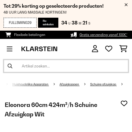
Tot 29% korting op geselecteerde producten!
48 UUR LANG MASSALE KORTINGEN!
Nu
34
38
21
FULLSWING29
U
M
S
winkelen
Flexibele betalingen
Gratis verzending vanaf 100€*
Huishoudelijke Apparaten
Afzuigkappen
Schuine afzuigkap
Eleonora 60cm 424m³/h Schuine
Afzuigkap Wit