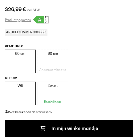
326,99 €
incl. BTW
Productgegevens
ARTIKELNUMMER: 10035381
AFMETING:
60 cm
90 cm
Andere combinatie
KLEUR:
Wit
Zwart
Beschikbaar
Wat betekenen de statussen?
In mijn winkelmandje