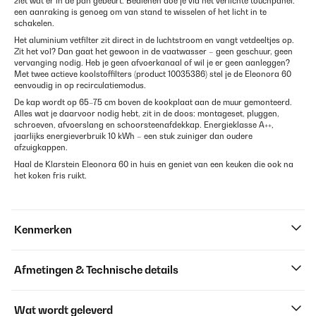
ziet wat er in de pan gebeurt. Bedienen doe je via het verlichte touchpanel:
een aanraking is genoeg om van stand te wisselen of het licht in te
schakelen.
Het aluminium vetfilter zit direct in de luchtstroom en vangt vetdeeltjes op.
Zit het vol? Dan gaat het gewoon in de vaatwasser – geen geschuur, geen
vervanging nodig. Heb je geen afvoerkanaal of wil je er geen aanleggen?
Met twee actieve koolstoffilters (product 10035386) stel je de Eleonora 60
eenvoudig in op recirculatiemodus.
De kap wordt op 65–75 cm boven de kookplaat aan de muur gemonteerd.
Alles wat je daarvoor nodig hebt, zit in de doos: montageset, pluggen,
schroeven, afvoerslang en schoorsteenafdekkap. Energieklasse A++,
jaarlijks energieverbruik 10 kWh – een stuk zuiniger dan oudere
afzuigkappen.
Haal de Klarstein Eleonora 60 in huis en geniet van een keuken die ook na
het koken fris ruikt.
Kenmerken
Afmetingen & Technische details
Wat wordt geleverd