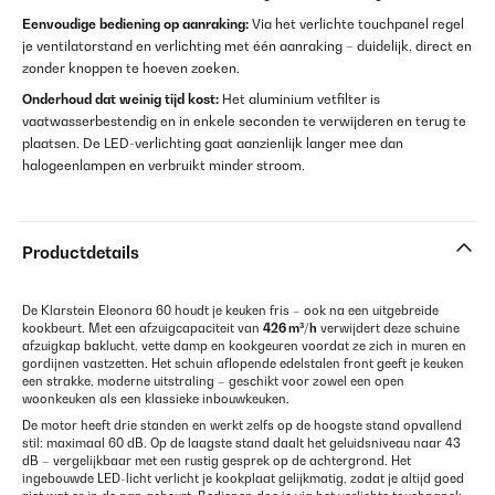
Eenvoudige bediening op aanraking:
Via het verlichte touchpanel regel
je ventilatorstand en verlichting met één aanraking – duidelijk, direct en
zonder knoppen te hoeven zoeken.
Onderhoud dat weinig tijd kost:
Het aluminium vetfilter is
vaatwasserbestendig en in enkele seconden te verwijderen en terug te
plaatsen. De LED-verlichting gaat aanzienlijk langer mee dan
halogeenlampen en verbruikt minder stroom.
Productdetails
De Klarstein Eleonora 60 houdt je keuken fris – ook na een uitgebreide
kookbeurt. Met een afzuigcapaciteit van
426 m³/h
verwijdert deze schuine
afzuigkap baklucht, vette damp en kookgeuren voordat ze zich in muren en
gordijnen vastzetten. Het schuin aflopende edelstalen front geeft je keuken
een strakke, moderne uitstraling – geschikt voor zowel een open
woonkeuken als een klassieke inbouwkeuken.
De motor heeft drie standen en werkt zelfs op de hoogste stand opvallend
stil: maximaal 60 dB. Op de laagste stand daalt het geluidsniveau naar 43
dB – vergelijkbaar met een rustig gesprek op de achtergrond. Het
ingebouwde LED-licht verlicht je kookplaat gelijkmatig, zodat je altijd goed