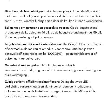
Direct aan de bron afzuigen:
Het schuine oppervlak van de Mirage 90
leidt damp en kookgeuren precies naar de filters — met een capaciteit
tot 602 m³/h, voordat luchtjes zich door de keuken kunnen verspreiden.
Stil genoeg om gewoon een gesprek te voeren:
Op de laagste stand
produceert de kap slechts 46 dB, op de hoogste stand maximaal 59 dB.
Koken en praten gaat prima samen.
Te gebruiken met of zonder afvoerkanaal:
De Mirage 90 werkt zowel in
afvoermodus als recirculatiemodus. Voor recirculatie heb je twee
actievekoolfilters nodig (artikel 10032843) — geen wanddoorvoer of
buitenluchtkanaal vereist.
Onderhoud zonder gedoe:
Het aluminium vetfilter is
vaatwasserbestendig — gewoon in de vaatwasser, geen schuren, geen
dure vervanging.
Zuinig verlicht, efficiënt geclassificeerd:
De ingebouwde LED-
verlichting verbruikt aanzienlijk minder stroom dan traditionele
halogeenlampen en is instelbaar in negen kleuren. De Mirage 90 is
gecertificeerd met energieklasse A++.