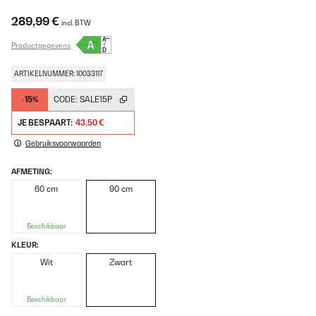
289,99 €
incl. BTW
Productgegevens
ARTIKELNUMMER: 10033117
-15%
CODE:
SALE15P
JE BESPAART:
43,50 €
Gebruiksvoorwaarden
AFMETING:
60 cm
90 cm
Beschikbaar
KLEUR:
Wit
Zwart
Beschikbaar