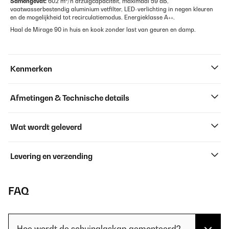
Samengevat:
602 m³/h afzuigcapaciteit, maximaal 59 dB,
vaatwasserbestendig aluminium vetfilter, LED-verlichting in negen kleuren
en de mogelijkheid tot recirculatiemodus. Energieklasse A++.
Haal de Mirage 90 in huis en kook zonder last van geuren en damp.
Kenmerken
Afmetingen & Technische details
Wat wordt geleverd
Levering en verzending
FAQ
Hoe wordt de schuinglaskap gemonteerd?