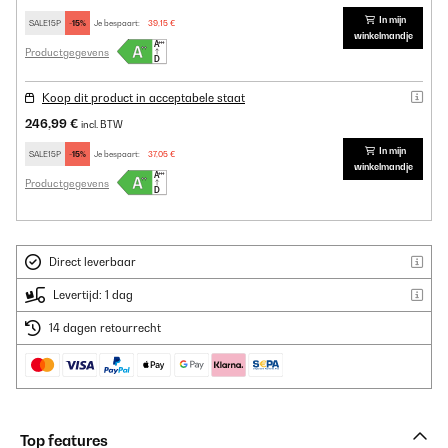
In mijn
SALE15P
-15%
Je bespaart:
39,15 €
winkelmandje
Productgegevens
Koop dit product in acceptabele staat
246,99 €
incl. BTW
In mijn
SALE15P
-15%
Je bespaart:
37,05 €
winkelmandje
Productgegevens
Direct leverbaar
Levertijd: 1 dag
14 dagen retourrecht
Top features