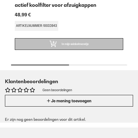
actief koolfilter voor afzuigkappen
Ve
48,99 €
33
ARTIKELNUMMER: 10032843
AR
In mijn winkelmandje
Klantenbeoordelingen
Geen beoordelingen
Je mening toevoegen
Er zijn nog geen beoordelingen voor dit artikel.