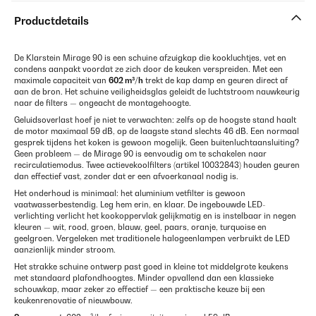
Productdetails
De Klarstein Mirage 90 is een schuine afzuigkap die kookluchtjes, vet en
condens aanpakt voordat ze zich door de keuken verspreiden. Met een
maximale capaciteit van
602 m³/h
trekt de kap damp en geuren direct af
aan de bron. Het schuine veiligheidsglas geleidt de luchtstroom nauwkeurig
naar de filters — ongeacht de montagehoogte.
Geluidsoverlast hoef je niet te verwachten: zelfs op de hoogste stand haalt
de motor maximaal 59 dB, op de laagste stand slechts 46 dB. Een normaal
gesprek tijdens het koken is gewoon mogelijk. Geen buitenluchtaansluiting?
Geen probleem — de Mirage 90 is eenvoudig om te schakelen naar
recirculatiemodus. Twee actievekoolfilters (artikel 10032843) houden geuren
dan effectief vast, zonder dat er een afvoerkanaal nodig is.
Het onderhoud is minimaal: het aluminium vetfilter is gewoon
vaatwasserbestendig. Leg hem erin, en klaar. De ingebouwde LED-
verlichting verlicht het kookoppervlak gelijkmatig en is instelbaar in negen
kleuren — wit, rood, groen, blauw, geel, paars, oranje, turquoise en
geelgroen. Vergeleken met traditionele halogeenlampen verbruikt de LED
aanzienlijk minder stroom.
Het strakke schuine ontwerp past goed in kleine tot middelgrote keukens
met standaard plafondhoogtes. Minder opvallend dan een klassieke
schouwkap, maar zeker zo effectief — een praktische keuze bij een
keukenrenovatie of nieuwbouw.