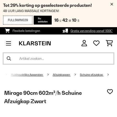
Tot 29% korting op geselecteerde producten!
48 UUR LANG MASSALE KORTINGEN!
Nu
16
42
09
FULLSWING29
U
M
S
winkelen
Flexibele betalingen
Gratis verzending vanaf 100€*
Huishoudelijke Apparaten
Afzuigkappen
Schuine afzuigkap
Mirage 90cm 602m³/h Schuine
Afzuigkap Zwart