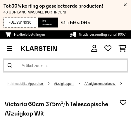
Tot 30% korting op geselecteerde producten!
48 UUR LANG MASSALE KORTINGEN!
Nu
41
59
06
FULLSWING30
U
M
S
winkelen
Flexibele betalingen
Gratis verzending vanaf 100€*
Huishoudelijke Apparaten
Afzuigkappen
Afzuigkap onderbouw
Victoria 60cm 375m³/h Telescopische
Afzuigkap Wit