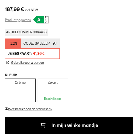
187,99 €
incl. BTW
Productgegevens
ARTIKELNUMMER: 10047436
-22%
CODE:
SALE22P
JE BESPAART:
41,36 €
Gebruiksvoorwaarden
KLEUR:
Crème
Zwart
Beschikbaar
Wat betekenen de statussen?
In mijn winkelmandje