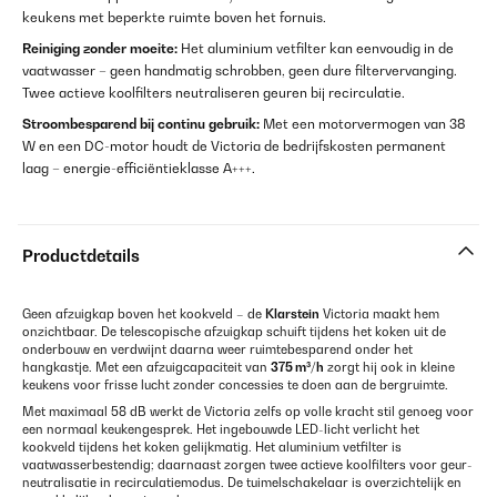
keukens met beperkte ruimte boven het fornuis.
Reiniging zonder moeite:
Het aluminium vetfilter kan eenvoudig in de
vaatwasser – geen handmatig schrobben, geen dure filtervervanging.
Twee actieve koolfilters neutraliseren geuren bij recirculatie.
Stroombesparend bij continu gebruik:
Met een motorvermogen van 38
W en een DC-motor houdt de Victoria de bedrijfskosten permanent
laag – energie-efficiëntieklasse A+++.
Productdetails
Geen afzuigkap boven het kookveld – de
Klarstein
Victoria maakt hem
onzichtbaar. De telescopische afzuigkap schuift tijdens het koken uit de
onderbouw en verdwijnt daarna weer ruimtebesparend onder het
hangkastje. Met een afzuigcapaciteit van
375 m³/h
zorgt hij ook in kleine
keukens voor frisse lucht zonder concessies te doen aan de bergruimte.
Met maximaal 58 dB werkt de Victoria zelfs op volle kracht stil genoeg voor
een normaal keuken­gesprek. Het ingebouwde LED-licht verlicht het
kookveld tijdens het koken gelijkmatig. Het aluminium vetfilter is
vaatwasserbestendig; daarnaast zorgen twee actieve koolfilters voor geur­
neutralisatie in recirculatie­modus. De tuimelschakelaar is overzichtelijk en