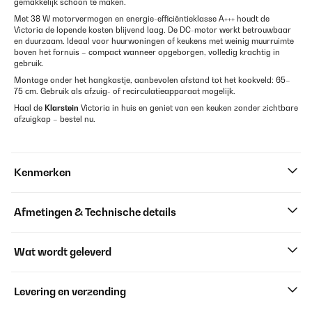
gemakkelijk schoon te maken.
Met 38 W motorvermogen en energie-efficiëntieklasse A+++ houdt de
Victoria de lopende kosten blijvend laag. De DC-motor werkt betrouwbaar
en duurzaam. Ideaal voor huurwoningen of keukens met weinig muur­ruimte
boven het fornuis – compact wanneer opgeborgen, volledig krachtig in
gebruik.
Montage onder het hangkastje, aanbevolen afstand tot het kookveld: 65–
75 cm. Gebruik als afzuig- of recirculatie­apparaat mogelijk.
Haal de
Klarstein
Victoria in huis en geniet van een keuken zonder zichtbare
afzuigkap – bestel nu.
Kenmerken
Afmetingen & Technische details
Wat wordt geleverd
Levering en verzending