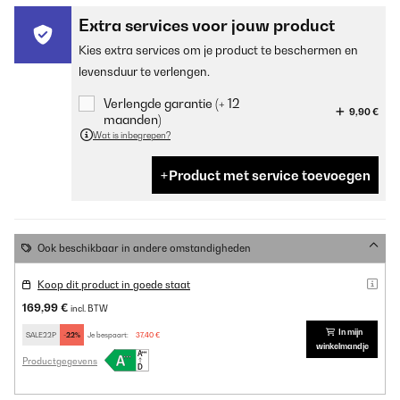
Extra services voor jouw product
Kies extra services om je product te beschermen en
levensduur te verlengen.
Verlengde garantie (+ 12
9,90 €
maanden)
Wat is inbegrepen?
Product met service toevoegen
Ook beschikbaar in andere omstandigheden
Koop dit product in goede staat
169,99 €
incl. BTW
In mijn
SALE22P
-22%
Je bespaart:
37,40 €
winkelmandje
Productgegevens