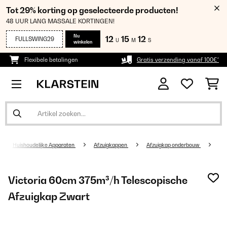
Tot 29% korting op geselecteerde producten!
48 UUR LANG MASSALE KORTINGEN!
Nu
12
15
12
FULLSWING29
U
M
S
winkelen
Flexibele betalingen
Gratis verzending vanaf 100€*
Huishoudelijke Apparaten
Afzuigkappen
Afzuigkap onderbouw
Victoria 60cm 375m³/h Telescopische
Afzuigkap Zwart