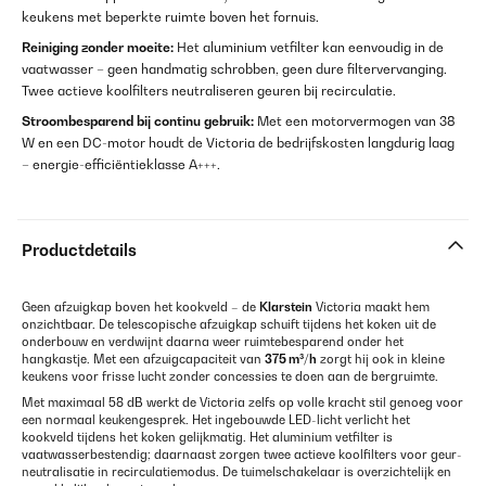
keukens met beperkte ruimte boven het fornuis.
Reiniging zonder moeite:
Het aluminium vetfilter kan eenvoudig in de
vaatwasser – geen handmatig schrobben, geen dure filtervervanging.
Twee actieve koolfilters neutraliseren geuren bij recirculatie.
Stroombesparend bij continu gebruik:
Met een motorvermogen van 38
W en een DC-motor houdt de Victoria de bedrijfskosten langdurig laag
– energie-efficiëntieklasse A+++.
Productdetails
Geen afzuigkap boven het kookveld – de
Klarstein
Victoria maakt hem
onzichtbaar. De telescopische afzuigkap schuift tijdens het koken uit de
onderbouw en verdwijnt daarna weer ruimtebesparend onder het
hangkastje. Met een afzuigcapaciteit van
375 m³/h
zorgt hij ook in kleine
keukens voor frisse lucht zonder concessies te doen aan de bergruimte.
Met maximaal 58 dB werkt de Victoria zelfs op volle kracht stil genoeg voor
een normaal keuken­gesprek. Het ingebouwde LED-licht verlicht het
kookveld tijdens het koken gelijkmatig. Het aluminium vetfilter is
vaatwasserbestendig; daarnaast zorgen twee actieve koolfilters voor geur­
neutralisatie in recirculatie­modus. De tuimelschakelaar is overzichtelijk en