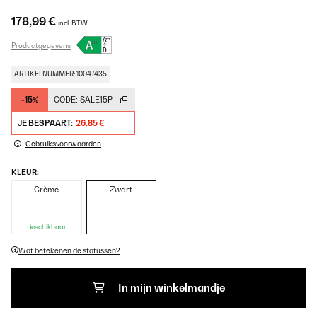
178,99 €
incl. BTW
Productgegevens
ARTIKELNUMMER: 10047435
-15%
CODE:
SALE15P
JE BESPAART:
26,85 €
Gebruiksvoorwaarden
KLEUR:
Crème
Zwart
Beschikbaar
Wat betekenen de statussen?
In mijn winkelmandje