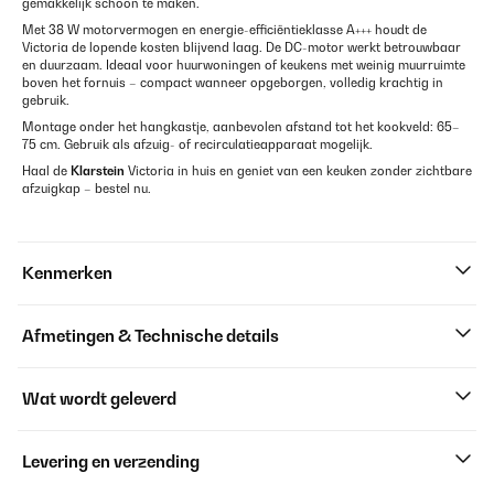
gemakkelijk schoon te maken.
Met 38 W motorvermogen en energie-efficiëntieklasse A+++ houdt de
Victoria de lopende kosten blijvend laag. De DC-motor werkt betrouwbaar
en duurzaam. Ideaal voor huurwoningen of keukens met weinig muur­ruimte
boven het fornuis – compact wanneer opgeborgen, volledig krachtig in
gebruik.
Montage onder het hangkastje, aanbevolen afstand tot het kookveld: 65–
75 cm. Gebruik als afzuig- of recirculatie­apparaat mogelijk.
Haal de
Klarstein
Victoria in huis en geniet van een keuken zonder zichtbare
afzuigkap – bestel nu.
Kenmerken
Afmetingen & Technische details
Wat wordt geleverd
Levering en verzending