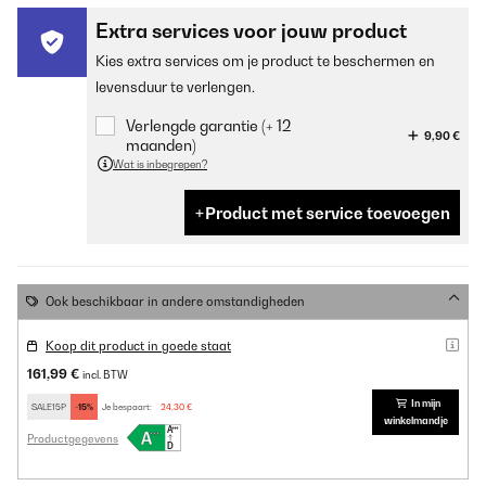
Extra services voor jouw product
Kies extra services om je product te beschermen en
levensduur te verlengen.
Verlengde garantie (+ 12
9,90 €
maanden)
Wat is inbegrepen?
Product met service toevoegen
Ook beschikbaar in andere omstandigheden
Koop dit product in goede staat
161,99 €
incl. BTW
In mijn
SALE15P
-15%
Je bespaart:
24,30 €
winkelmandje
Productgegevens