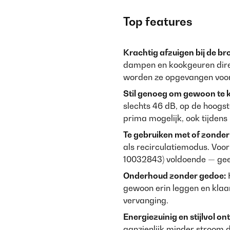
Top features
Krachtig afzuigen bij de br
dampen en kookgeuren direc
worden ze opgevangen voord
Stil genoeg om gewoon te 
slechts 46 dB, op de hoogs
prima mogelijk, ook tijdens
Te gebruiken met of zonder
als recirculatiemodus. Voor r
10032843) voldoende — gee
Onderhoud zonder gedoe:
H
gewoon erin leggen en klaa
vervanging.
Energiezuinig en stijlvol o
aanzienlijk minder stroom d