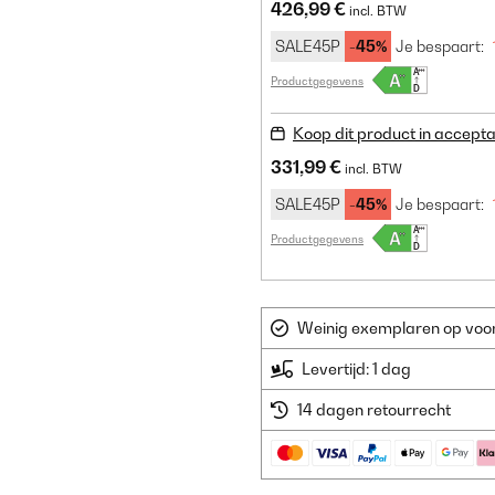
426,99 €
incl. BTW
SALE45P
-45%
Je bespaart:
Productgegevens
Koop dit product in accepta
331,99 €
incl. BTW
SALE45P
-45%
Je bespaart:
Productgegevens
Weinig exemplaren op voorr
Levertijd: 1 dag
14 dagen retourrecht