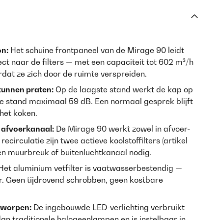
on:
Het schuine frontpaneel van de Mirage 90 leidt
t naar de filters — met een capaciteit tot 602 m³/h
at ze zich door de ruimte verspreiden.
kunnen praten:
Op de laagste stand werkt de kap op
te stand maximaal 59 dB. Een normaal gesprek blijft
 het koken.
 afvoerkanaal:
De Mirage 90 werkt zowel in afvoer-
ecirculatie zijn twee actieve koolstoffilters (artikel
n muurbreuk of buitenluchtkanaal nodig.
et aluminium vetfilter is vaatwasserbestendig —
r. Geen tijdrovend schrobben, geen kostbare
ntworpen:
De ingebouwde LED-verlichting verbruikt
an traditionele halogeenlampen en is instelbaar in