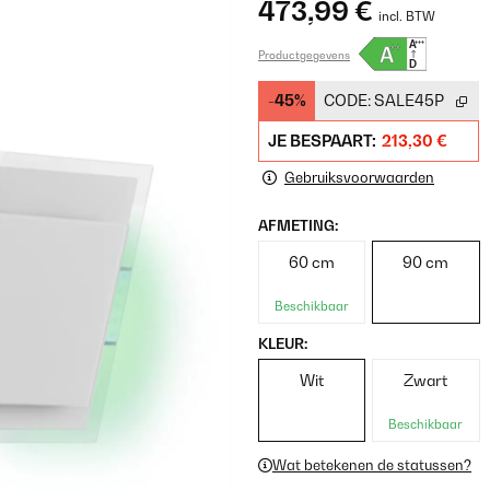
473,99 €
incl. BTW
Productgegevens
-45%
CODE:
SALE45P
JE BESPAART:
213,30 €
Gebruiksvoorwaarden
AFMETING:
60 cm
90 cm
Beschikbaar
KLEUR:
Wit
Zwart
Beschikbaar
Wat betekenen de statussen?