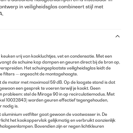
ontwerp in veiligheidsglas combineert stijl met
A.
 keuken vrij van kookluchtjes, vet en condensatie. Met een
vangt de schuine kap dampen en geuren direct bij de bron op,
verspreiden. Het schuingeplaatste veiligheidsglas leidt de
e filters — ongeacht de montagehoogte.
t de motor met maximaal 59 dB. Op de laagste stand is dat
gewoon een gesprek te voeren terwijl je kookt. Geen
 probleem: stel de Mirage 90 in op recirculatiemodus. Met
rtikel 10032843) worden geuren effectief tegengehouden,
 nodig is.
t aluminium vetfilter gaat gewoon de vaatwasser in. De
icht het kookoppervlak gelijkmatig en verbruikt aanzienlijk
 halogeenlampen. Bovendien zijn er negen lichtkleuren