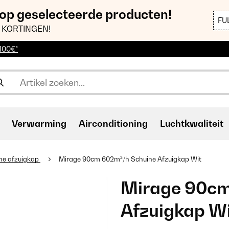
 op geselecteerde producten!
FU
 KORTINGEN!
 100€*
Verwarming
Airconditioning
Luchtkwaliteit
ne afzuigkap
Mirage 90cm 602m³/h Schuine Afzuigkap Wit
Mirage 90cm
Afzuigkap W