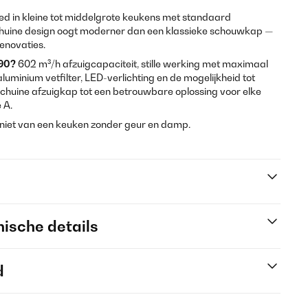
ed in kleine tot middelgrote keukens met standaard
chuine design oogt moderner dan een klassieke schouwkap —
enovaties.
90?
602 m³/h afzuigcapaciteit, stille werking met maximaal
minium vetfilter, LED-verlichting en de mogelijkheid tot
schuine afzuigkap tot een betrouwbare oplossing voor elke
 A.
eniet van een keuken zonder geur en damp.
ische details
d