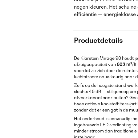
negen kleuren. Het schuine 
efficiëntie — energieklasse 
Productdetails
De Klarstein Mirage 90 houdt je
afzuigcapaciteit van
602 m³/h
voordat ze zich door de ruimte 
luchtstroom nauwkeurig naar d
Zelfs op de hoogste stand werk
slechts 46 dB — stil genoeg om 
afvoerkanaal naar buiten? Geen
twee actieve koolstoffilters (a
zonder dat er een gat in de muur
Het onderhoud is eenvoudig: he
ingebouwde LED-verlichting verl
minder stroom dan traditionele
instelbaar.