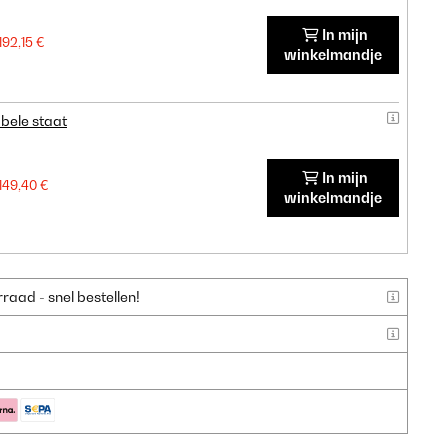
In mijn
192,15 €
winkelmandje
bele staat
In mijn
149,40 €
winkelmandje
aad - snel bestellen!