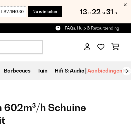
13
22
29
LLSWING30
Nu winkelen
U
M
S
FAQs, Hulp & Retourzending
Barbecues
Tuin
Hifi & Audio
Aanbiedingen
Ni
 602m³/h Schuine
it