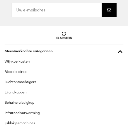
Vertaal
GECONTROLEERDE BEOORDELING
07/07/2025
Die Klarstein Bierzapfanlage sieht hochwertig aus, ist gut
verarbeitet und funktioniert insgesamt zuverlässig. Der
Zapfvorgang klappt sauber, das Bier läuft mit schönem Schaum
Meestverkochte categorieën
– ideal für Partys oder gemütliche Abende. Einziger Nachteil: Die
Kühlung dauert relativ lange. Wenn das Fass nicht vorgekühlt ist,
braucht die Anlage einiges an Zeit, um die richtige
Wijnkoelkasten
Trinktemperatur zu erreichen. Wer gut plant oder das Fass vorher
kühlt, hat damit aber kein Problem.
Mobiele airco
Amazon-Benutzer
Luchtontvochtigers
Vertaal
Eilandkappen
Schuine afzuigkap
Infrarood verwarming
Ijsblokjesmachines