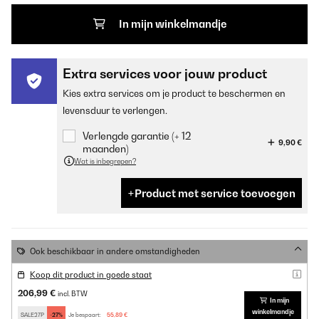
In mijn winkelmandje
Extra services voor jouw product
Kies extra services om je product te beschermen en
levensduur te verlengen.
Verlengde garantie (+ 12
9,90 €
maanden)
Wat is inbegrepen?
Product met service toevoegen
Ook beschikbaar in andere omstandigheden
Koop dit product in goede staat
206,99 €
incl. BTW
In mijn
winkelmandje
SALE27P
-27%
Je bespaart:
55,89 €