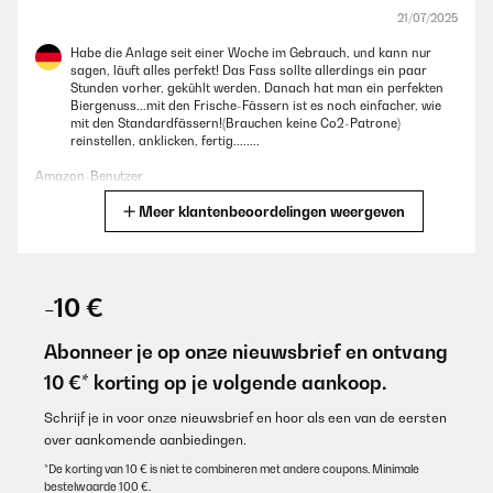
21/07/2025
Habe die Anlage seit einer Woche im Gebrauch, und kann nur
sagen, läuft alles perfekt! Das Fass sollte allerdings ein paar
Stunden vorher, gekühlt werden. Danach hat man ein perfekten
Biergenuss...mit den Frische-Fässern ist es noch einfacher, wie
mit den Standardfässern!(Brauchen keine Co2-Patrone)
reinstellen, anklicken, fertig........
Amazon-Benutzer
Meer klantenbeoordelingen weergeven
Vertaal
GECONTROLEERDE BEOORDELING
07/07/2025
-10 €
Die Klarstein Bierzapfanlage sieht hochwertig aus, ist gut
verarbeitet und funktioniert insgesamt zuverlässig. Der
Abonneer je op onze nieuwsbrief en ontvang
Zapfvorgang klappt sauber, das Bier läuft mit schönem Schaum
10 €* korting op je volgende aankoop.
– ideal für Partys oder gemütliche Abende.Einziger Nachteil: Die
Kühlung dauert relativ lange. Wenn das Fass nicht vorgekühlt ist,
braucht die Anlage einiges an Zeit, um die richtige
Schrijf je in voor onze nieuwsbrief en hoor als een van de eersten
Trinktemperatur zu erreichen. Wer gut plant oder das Fass vorher
over aankomende aanbiedingen.
kühlt, hat damit aber kein Problem.
*De korting van 10 € is niet te combineren met andere coupons. Minimale
Amazon-Benutzer
bestelwaarde 100 €.