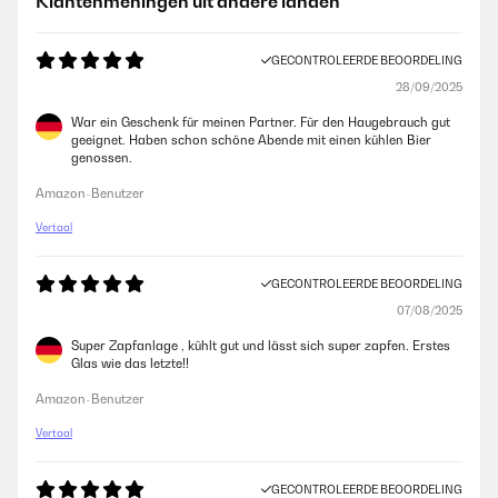
Klantenmeningen uit andere landen
GECONTROLEERDE BEOORDELING
28/09/2025
War ein Geschenk für meinen Partner. Für den Haugebrauch gut
geeignet. Haben schon schöne Abende mit einen kühlen Bier
genossen.
Amazon-Benutzer
Vertaal
GECONTROLEERDE BEOORDELING
07/08/2025
Super Zapfanlage , kühlt gut und lässt sich super zapfen. Erstes
Glas wie das letzte!!
Amazon-Benutzer
Vertaal
GECONTROLEERDE BEOORDELING