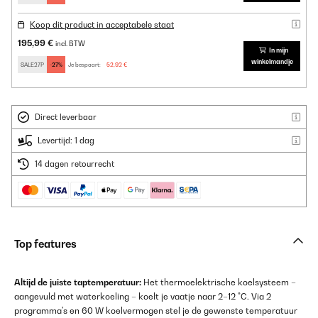
Koop dit product in acceptabele staat
195,99 €
incl. BTW
In mijn
winkelmandje
SALE27P
-27%
Je bespaart:
52,92 €
Direct leverbaar
Levertijd: 1 dag
14 dagen retourrecht
Top features
Altijd de juiste taptemperatuur:
Het thermoelektrische koelsysteem –
aangevuld met waterkoeling – koelt je vaatje naar 2–12 °C. Via 2
programma's en 60 W koelvermogen stel je de gewenste temperatuur