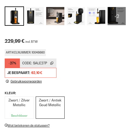
+2
229,99 €
incl. BTW
ARTIKELNUMMER: 10046660
-27%
CODE:
SALE27P
JE BESPAART:
62,10 €
Gebruiksvoorwaarden
KLEUR:
Zwart / Zilver
Zwart / Antiek
Metallic
Goud Metallic
Beschikbaar
Wat betekenen de statussen?