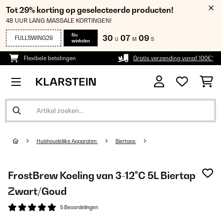
Tot 29% korting op geselecteerde producten!
48 UUR LANG MASSALE KORTINGEN!
Nu
30
07
08
FULLSWING29
U
M
S
winkelen
Flexibele betalingen
Gratis verzending vanaf 100€*
Huishoudelijke Apparaten
Biertaps
FrostBrew Koeling van 3-12°C 5L Biertap
Zwart/Goud
5 Beoordelingen