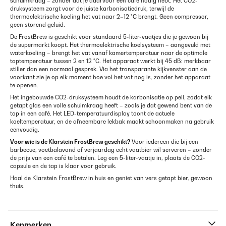
schuimkraag – zonder dat je daarvoor een café nodig hebt. Het CO2-
druksysteem zorgt voor de juiste karbonisatiedruk, terwijl de
thermoelektrische koeling het vat naar 2–12 °C brengt. Geen compressor,
geen storend geluid.
De FrostBrew is geschikt voor standaard 5-liter-vaatjes die je gewoon bij
de supermarkt koopt. Het thermoelektrische koelsysteem – aangevuld met
waterkoeling – brengt het vat vanaf kamertemperatuur naar de optimale
taptemperatuur tussen 2 en 12 °C. Het apparaat werkt bij 45 dB: merkbaar
stiller dan een normaal gesprek. Via het transparante kijkvenster aan de
voorkant zie je op elk moment hoe vol het vat nog is, zonder het apparaat
te openen.
Het ingebouwde CO2-druksysteem houdt de karbonisatie op peil, zodat elk
getapt glas een volle schuimkraag heeft – zoals je dat gewend bent van de
tap in een café. Het LED-temperatuurdisplay toont de actuele
koeltemperatuur, en de afneembare lekbak maakt schoonmaken na gebruik
eenvoudig.
Voor wie is de Klarstein FrostBrew geschikt?
Voor iedereen die bij een
barbecue, voetbalavond of verjaardag echt vaatbier wil serveren – zonder
de prijs van een café te betalen. Leg een 5-liter-vaatje in, plaats de CO2-
capsule en de tap is klaar voor gebruik.
Haal de Klarstein FrostBrew in huis en geniet van vers getapt bier, gewoon
thuis.
Kenmerken