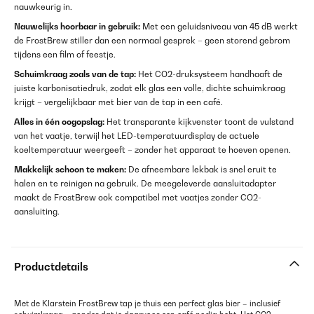
nauwkeurig in.
Nauwelijks hoorbaar in gebruik:
Met een geluidsniveau van 45 dB werkt
de FrostBrew stiller dan een normaal gesprek – geen storend gebrom
tijdens een film of feestje.
Schuimkraag zoals van de tap:
Het CO2-druksysteem handhaaft de
juiste karbonisatiedruk, zodat elk glas een volle, dichte schuimkraag
krijgt – vergelijkbaar met bier van de tap in een café.
Alles in één oogopslag:
Het transparante kijkvenster toont de vulstand
van het vaatje, terwijl het LED-temperatuurdisplay de actuele
koeltemperatuur weergeeft – zonder het apparaat te hoeven openen.
Makkelijk schoon te maken:
De afneembare lekbak is snel eruit te
halen en te reinigen na gebruik. De meegeleverde aansluitadapter
maakt de FrostBrew ook compatibel met vaatjes zonder CO2-
aansluiting.
Productdetails
Met de Klarstein FrostBrew tap je thuis een perfect glas bier – inclusief