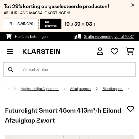
Tot 29% korting op geselecteerde producten!
48 UUR LANG MASSALE KORTINGEN!
Nu
19
39
07
FULLSWING29
U
M
S
winkelen
Flexibele betalingen
Gratis verzending vanaf 100€*
Huishoudelijke Apparaten
Afzuigkappen
Eilandkappen
Futurelight Smart 45cm 413m³/h Eiland
Afzuigkap Zwart