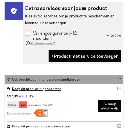
Extra services voor jouw product
Kies extra services om je product te beschermen en
levensduur te verlengen.
Verlengde garantie (+ 12
21,90 €
maanden)
Wat is inbegrepen?
Product met service toevoegen
Ook beschikbaar in andere omstandigheden
Koop dit product in goede staat
537,99 €
incl. BTW
In mijn
SALE35P
-35%
Je bespaart:
188,30 €
winkelmandje
Productgegevens
Koop dit product in acceptabele staat