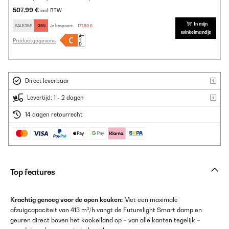
507,99 €
incl. BTW
In mijn
SALE35P
-35%
Je bespaart:
177,80 €
winkelmandje
Productgegevens
Direct leverbaar
Levertijd: 1 - 2 dagen
14 dagen retourrecht
Top features
Krachtig genoeg voor de open keuken:
Met een maximale
afzuigcapaciteit van 413 m³/h vangt de Futurelight Smart damp en
geuren direct boven het kookeiland op – van alle kanten tegelijk –