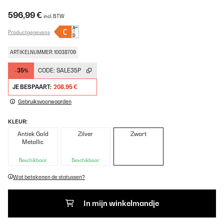
596,99 €
incl. BTW
Productgegevens
ARTIKELNUMMER: 10038709
-35%
CODE:
SALE35P
JE BESPAART:
208,95 €
Gebruiksvoorwaarden
KLEUR:
Antiek Gold
Zilver
Zwart
Metallic
Beschikbaar
Beschikbaar
Wat betekenen de statussen?
In mijn winkelmandje