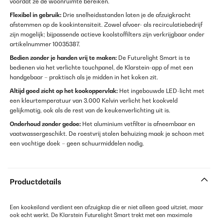
voordat ze de woonruimte bereiken.
Flexibel in gebruik:
Drie snelheidsstanden laten je de afzuigkracht
afstemmen op de kookintensiteit. Zowel afvoer- als recirculatiebedrijf
zijn mogelijk; bijpassende actieve koolstoffilters zijn verkrijgbaar onder
artikelnummer 10035387.
Bedien zonder je handen vrij te maken:
De Futurelight Smart is te
bedienen via het verlichte touchpanel, de Klarstein-app of met een
handgebaar – praktisch als je midden in het koken zit.
Altijd goed zicht op het kookoppervlak:
Het ingebouwde LED-licht met
een kleurtemperatuur van 3.000 Kelvin verlicht het kookveld
gelijkmatig, ook als de rest van de keukenverlichting uit is.
Onderhoud zonder gedoe:
Het aluminium vetfilter is afneembaar en
vaatwassergeschikt. De roestvrij stalen behuizing maak je schoon met
een vochtige doek – geen schuurmiddelen nodig.
Productdetails
Een kookeiland verdient een afzuigkap die er niet alleen goed uitziet, maar
ook echt werkt. De Klarstein Futurelight Smart trekt met een maximale