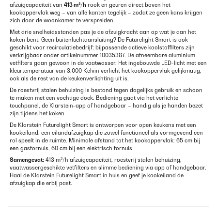
afzuigcapaciteit van
413 m³/h
rook en geuren direct boven het
kookoppervlak weg – van alle kanten tegelijk – zodat ze geen kans krijgen
zich door de woonkamer te verspreiden.
Met drie snelheidsstanden pas je de afzuigkracht aan op wat je aan het
koken bent. Geen buitenluchtaansluiting? De Futurelight Smart is ook
geschikt voor recirculatiebedrijf; bijpassende actieve koolstoffilters zijn
verkrijgbaar onder artikelnummer 10035387. De afneembare aluminium
vetfilters gaan gewoon in de vaatwasser. Het ingebouwde LED-licht met een
kleurtemperatuur van 3.000 Kelvin verlicht het kookoppervlak gelijkmatig,
ook als de rest van de keukenverlichting uit is.
De roestvrij stalen behuizing is bestand tegen dagelijks gebruik en schoon
te maken met een vochtige doek. Bediening gaat via het verlichte
touchpanel, de Klarstein-app of handgebaar – handig als je handen bezet
zijn tijdens het koken.
De Klarstein Futurelight Smart is ontworpen voor open keukens met een
kookeiland: een eilandafzuigkap die zowel functioneel als vormgevend een
rol speelt in de ruimte. Minimale afstand tot het kookoppervlak: 65 cm bij
een gasfornuis, 60 cm bij een elektrisch fornuis.
Samengevat:
413 m³/h afzuigcapaciteit, roestvrij stalen behuizing,
vaatwassergeschikte vetfilters en slimme bediening via app of handgebaar.
Haal de Klarstein Futurelight Smart in huis en geef je kookeiland de
afzuigkap die erbij past.