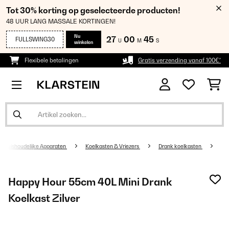
Tot 30% korting op geselecteerde producten!
48 UUR LANG MASSALE KORTINGEN!
Nu
27
00
45
FULLSWING30
U
M
S
winkelen
Flexibele betalingen
Gratis verzending vanaf 100€*
Huishoudelijke Apparaten
Koelkasten & Vriezers
Drank koelkasten
Happy Hour 55cm 40L Mini Drank
Koelkast Zilver