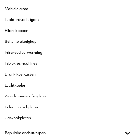
Mobiele airco
Luchtontvochtigers
Eilandkappen
Schuine afzuigkap
Infrarood verwarming
Ijsblokjesmachines
Drank koelkasten
Luchtkoeler
Wandschouw afzuigkap
Inductie kookplaten
Gaskookplaten
Populaire onderwerpen