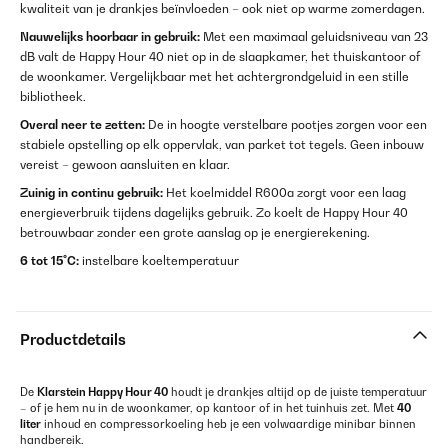
kwaliteit van je drankjes beïnvloeden – ook niet op warme zomerdagen.
Nauwelijks hoorbaar in gebruik:
Met een maximaal geluidsniveau van 23
dB valt de Happy Hour 40 niet op in de slaapkamer, het thuiskantoor of
de woonkamer. Vergelijkbaar met het achtergrondgeluid in een stille
bibliotheek.
Overal neer te zetten:
De in hoogte verstelbare pootjes zorgen voor een
stabiele opstelling op elk oppervlak, van parket tot tegels. Geen inbouw
vereist – gewoon aansluiten en klaar.
Zuinig in continu gebruik:
Het koelmiddel R600a zorgt voor een laag
energieverbruik tijdens dagelijks gebruik. Zo koelt de Happy Hour 40
betrouwbaar zonder een grote aanslag op je energierekening.
6 tot 15°C:
instelbare koeltemperatuur
Productdetails
De
Klarstein Happy Hour 40
houdt je drankjes altijd op de juiste temperatuur
– of je hem nu in de woonkamer, op kantoor of in het tuinhuis zet. Met
40
liter
inhoud en compressorkoeling heb je een volwaardige minibar binnen
handbereik.