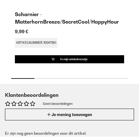
Scharnier -
R
MatterhornBreeze/SecretCool/HappyHour
9,
9,99 €
AR
ARTIKELNUMMER: 10047951
In mijn winkelmandje
Klantenbeoordelingen
Geen beoordelingen
Je mening toevoegen
Er zijn nog geen beoordelingen voor dit artikel.