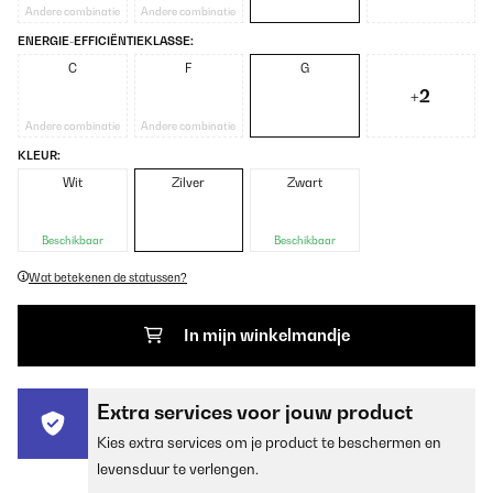
Andere combinatie
Andere combinatie
ENERGIE-EFFICIËNTIEKLASSE:
C
F
G
+2
Andere combinatie
Andere combinatie
KLEUR:
Wit
Zilver
Zwart
Beschikbaar
Beschikbaar
Wat betekenen de statussen?
In mijn winkelmandje
Extra services voor jouw product
Kies extra services om je product te beschermen en
levensduur te verlengen.