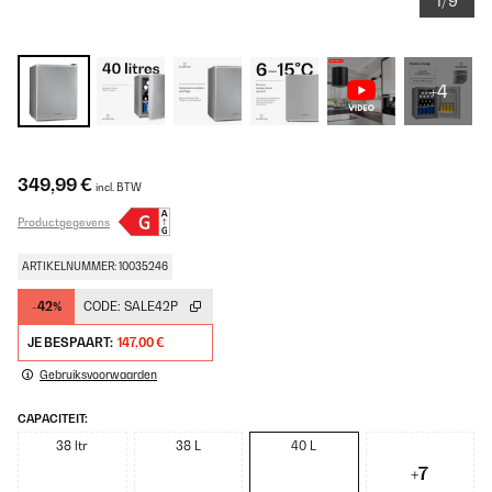
1/9
+4
349,99 €
incl. BTW
Productgegevens
ARTIKELNUMMER: 10035246
-42%
CODE:
SALE42P
JE BESPAART:
147,00 €
Gebruiksvoorwaarden
CAPACITEIT:
38 ltr
38 L
40 L
+7