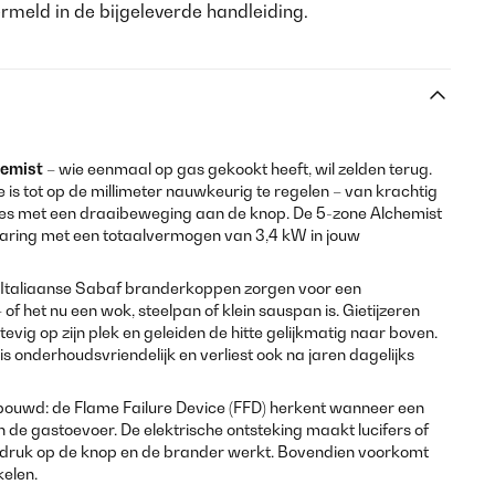
meld in de bijgeleverde handleiding.
hemist
– wie eenmaal op gas gekookt heeft, wil zelden terug.
e is tot op de millimeter nauwkeurig te regelen – van krachtig
lles met een draaibeweging aan de knop. De 5-zone Alchemist
aring met een totaalvermogen van 3,4 kW in jouw
t Italiaanse Sabaf branderkoppen zorgen voor een
f het nu een wok, steelpan of klein sauspan is. Gietijzeren
evig op zijn plek en geleiden de hitte gelijkmatig naar boven.
 is onderhoudsvriendelijk en verliest ook na jaren dagelijks
gebouwd: de Flame Failure Device (FFD) herkent wanneer een
 de gastoevoer. De elektrische ontsteking maakt lucifers of
 druk op de knop en de brander werkt. Bovendien voorkomt
kelen.