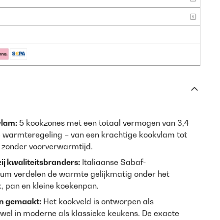
vlam:
5 kookzones met een totaal vermogen van 3,4
e warmteregeling – van een krachtige kookvlam tot
l zonder voorverwarmtijd.
j kwaliteitsbranders:
Italiaanse Sabaf-
um verdelen de warmte gelijkmatig onder het
k, pan en kleine koekenpan.
jn gemaakt:
Het kookveld is ontworpen als
el in moderne als klassieke keukens. De exacte