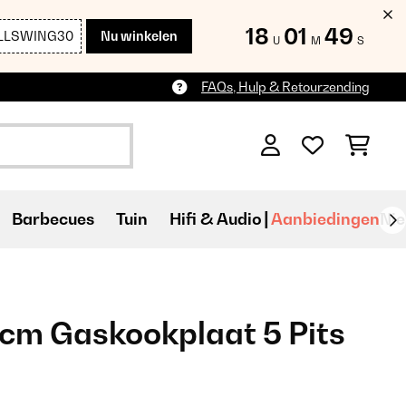
18
01
48
LLSWING30
Nu winkelen
U
M
S
FAQs, Hulp & Retourzending
Barbecues
Tuin
Hifi & Audio
Aanbiedingen
Ni
cm Gaskookplaat 5 Pits