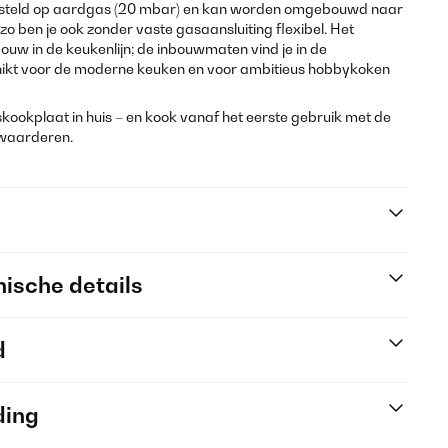
gesteld op aardgas (20 mbar) en kan worden omgebouwd naar
o ben je ook zonder vaste gasaansluiting flexibel. Het
uw in de keukenlijn; de inbouwmaten vind je in de
chikt voor de moderne keuken en voor ambitieus hobbykoken
kookplaat in huis – en kook vanaf het eerste gebruik met de
 waarderen.
ische details
d
ding