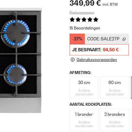
349,99 €
incl. BTW
Productgegevens
15 Beoordelingen
-27%
CODE:
SALE27P
JE BESPAART:
94,50 €
Gebruiksvoorwaarden
AFMETING:
30 cm
60 cm
Andere
Andere
combinatie
combinatie
AANTAL KOOKPLATEN:
1 brander
2 branders
Andere
Andere
combinatie
combinatie