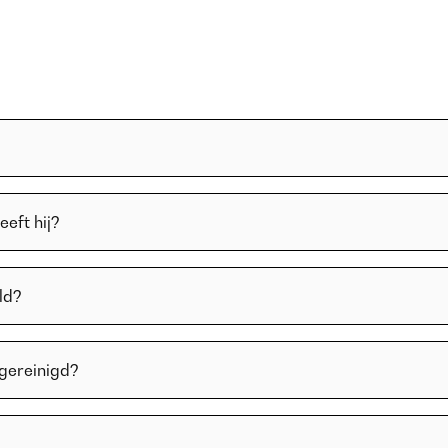
eft hij?
ld?
 gereinigd?