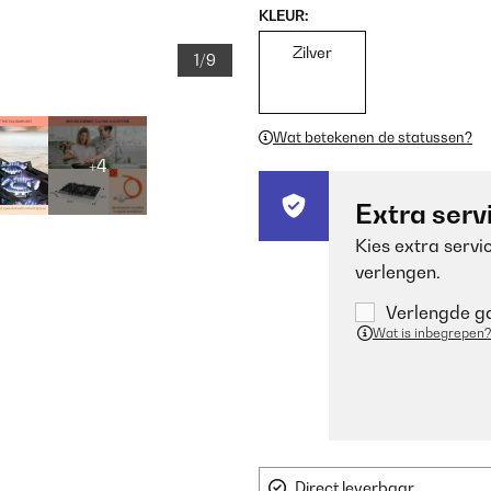
KLEUR:
Zilver
1/9
Wat betekenen de statussen?
+4
Extra serv
Kies extra servi
verlengen.
Verlengde ga
Wat is inbegrepen?
Direct leverbaar