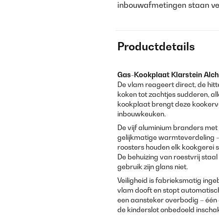
inbouwafmetingen staan ver
Productdetails
Gas-Kookplaat Klarstein Alc
De vlam reageert direct, de hitt
koken tot zachtjes sudderen, a
kookplaat brengt deze kookerv
inbouwkeuken.
De vijf aluminium branders me
gelijkmatige warmteverdeling – o
roosters houden elk kookgerei st
De behuizing van roestvrij staal
gebruik zijn glans niet.
Veiligheid is fabrieksmatig in
vlam dooft en stopt automatisch
een aansteker overbodig – één
de kinderslot onbedoeld inscha