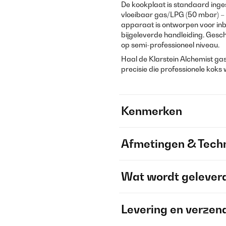
De kookplaat is standaard in
vloeibaar gas/LPG (50 mbar) – z
apparaat is ontworpen voor inbo
bijgeleverde handleiding. Ges
op semi-professioneel niveau.
Haal de Klarstein Alchemist gas
precisie die professionele koks
Kenmerken
Afmetingen & Techn
Wat wordt gelever
Levering en verzen