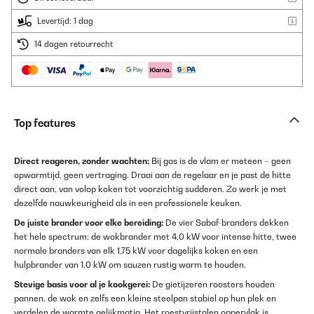
Levertijd: 1 dag
14 dagen retourrecht
Top features
Direct reageren, zonder wachten:
Bij gas is de vlam er meteen – geen
opwarmtijd, geen vertraging. Draai aan de regelaar en je past de hitte
direct aan, van volop koken tot voorzichtig sudderen. Zo werk je met
dezelfde nauwkeurigheid als in een professionele keuken.
De juiste brander voor elke bereiding:
De vier Sabaf-branders dekken
het hele spectrum: de wokbrander met 4,0 kW voor intense hitte, twee
normale branders van elk 1,75 kW voor dagelijks koken en een
hulpbrander van 1,0 kW om sauzen rustig warm te houden.
Stevige basis voor al je kookgerei:
De gietijzeren roosters houden
pannen, de wok en zelfs een kleine steelpan stabiel op hun plek en
verdelen de warmte gelijkmatig. Het roestvrijstalen oppervlak is