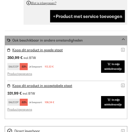
Wat is inbegrepen?
Product met service toevoegen
Ook beschikbaar in andere omstandigheden
Koop dit product in goede staat
350,99 €
incl. BTW
In mijn
SALE32P
-32%
Je bespaart:
112,32 €
winkelmandje
Productgegevens
Koop dit product in acceptabele staat
331,99 €
incl. BTW
In mijn
SALE32P
-32%
Je bespaart:
106,24 €
winkelmandje
Productgegevens
Direct leverbaar