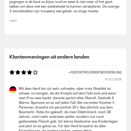
pogingen is de bout nu bijna rond en weet ik niet meer of het gaat
lukken om deze met een steeksleutel te kunnen verwijderen. De overige
3 mondstukken zijn trouwens wel gelukt, na enige moeite.
Leon
Klantenmeningen uit andere landen
GECONTROLEERDE BEOORDELING
10/02/2026
Mit dem Herd bin ich sehr zufrieden, aber trotz Glasfeld ist
schwer zu reinigen, da die Knöpfe auf dem Feld sind und wenn
man/Frau was backt, dünstet spritzt alles Überall. Deshalb 4
Sterne. Sparsam ist es auf jeden Fall. Bei normalen Kochen 2
Personen, brauche ich persönlich 30 L Gas jährlich aus dem
Baumarkt. Habe ihn gekauft, da mein Elektroherd, nach 38
Jahren, nicht mehr anbraten wollte, sondern nur noch
gedünstetes Fleisch gab. Ich kenne Gaskocher aus Kindertagen
und jetzt ist es genau so. Für den Herd brauchst du aber
Eisenpfannen, da andere riechen, wegen Hitze.