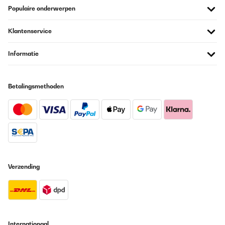
tatsächlich höher als bei unserem kaputten Model aber passt
Populaire onderwerpen
trotzdem. Beim Gasanschluß musste ich ganz schön umbauen.
Amazon-Benutzer
Klantenservice
Vertaal
Informatie
GECONTROLEERDE BEOORDELING
02/10/2022
Betalingsmethoden
Optisch und qualitativ top. Gefällt mir richtig gut.
Amazon-Benutzer
Vertaal
GECONTROLEERDE BEOORDELING
Verzending
25/12/2020
Sono davvero soddisfatto. Prodotto arrivato nel tempo previsto
(dalla Germania, n.b.) e senza alcun difetto.I bruciatori hanno una
potenza impressionante, molto più alta rispetto a qualsiasi piano
cottura.Il piano è esteticamente magnifico ed il tutto è facilissimo
da pulire (rispetto ai fornelli tradizionali)Veniamo al
Internationaal
montaggio.Lo spessore di tutta la scocca è più rilevante rispetto