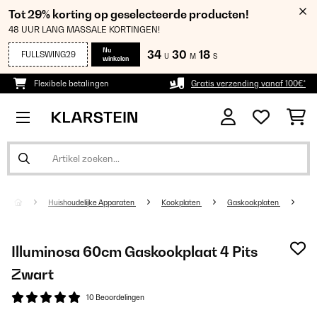
Tot 29% korting op geselecteerde producten!
48 UUR LANG MASSALE KORTINGEN!
Nu
34
30
18
FULLSWING29
U
M
S
winkelen
Flexibele betalingen
Gratis verzending vanaf 100€*
Huishoudelijke Apparaten
Kookplaten
Gaskookplaten
Illuminosa 60cm Gaskookplaat 4 Pits
Zwart
10 Beoordelingen