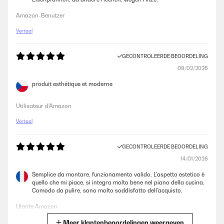
Amazon-Benutzer
Vertaal
GECONTROLEERDE BEOORDELING
09/02/2026
produit esthétique et moderne
Utilisateur d'Amazon
Vertaal
GECONTROLEERDE BEOORDELING
14/01/2026
Semplice da montare, funzionamento valido. L'aspetto estetico è
quello che mi piace, si integra molto bene nel piano della cucina.
Comodo da pulire, sono molto soddisfatto dell'acquisto.
Utente Amazon
Meer klantenbeoordelingen weergeven
Vertaal