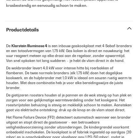
krasbestendig en eenvoudig schoon te maken.
Productdetails
De
Klarstein Illuminosa 4
is een inbouw gaskookplaat met 4 Sabaf-branders
en een totaalvermogen van 1,75 kW. Gas koken is direct en nauwkeurig: het
vuur reageert meteen op elke draai aan de regelaar, zonder opwarmtijd.
Van snel opkoken tot lang sudderen – je hebt de vlam direct in de hand.
De wokbrander levert 4,0 kW voor intense hitte bij roerbakken of
flamberen. De twee normale branders (elk 1,75 kW) doen het dagelijkse
kookwerk, en de hulpbrander met 1,0 kW is ideaal om sauzen rustig warm te
houden. Met deze combinatie heb je voor elke bereidingswijze de juiste
brander.
De gietijzeren roosters houden al je pannen en de wok stevig op hun plek en
zorgen voor een gelijkmatige warmteverdeling onder het kookgerei. Het
roestvrijstalen behuizing is stevig en makkelijk schoon te maken. Aansteken
gaat via elektrische ontsteking: druk op de knop en de vlam staat direct.
Het Flame Failure Device (FFD) detecteert automatisch wanneer een brander
uitgaat en stopt direct de gastoevoer – een betrouwbare
veiligheidsvoorziening zonder uitzonderingen. De kindergrendel voorkomt
onbedoeld inschakelen. De kookplaat is af fabriek ingesteld op aardgas (20
mbar) en is omschakelbaar naar vloeibaar gas/LPG (50 mbar), zodat je