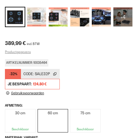
+4
389,99 €
incl. BTW
Productgegevens
ARTIKELNUMMER: 10035464
-32%
CODE:
SALE32P
JE BESPAART:
124,80 €
Gebruiksvoorwaarden
AFMETING:
30 cm
60 cm
75 cm
Beschikbaar
Beschikbaar
MATERIAAL VARIANT: