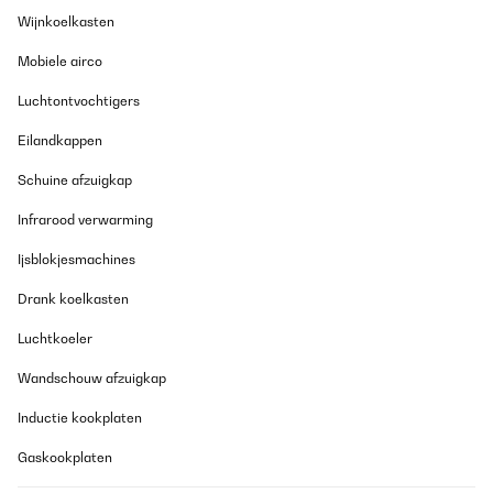
Wijnkoelkasten
GECONTROLEERDE BEOORDELING
Mobiele airco
25/04/2023
Finalmente ho trovato un buon sostituto al piano a induzione per
Luchtontvochtigers
quanto riguarda la facilità di pulizia. Quello che sto notando
invece è che la qualità del prodotto non è proprio dei migliori. I
Eilandkappen
poggia pentole perdono la cromatura per cui bisogna fare
attenzione a non far strofinare sopra le padelle e il fuoco più
Schuine afzuigkap
grande si è macchiato, non so con cosa, tanto che in nessun
modo sono riuscita a toglierla. In generale sono soddisfa ma
Infrarood verwarming
consapevole che forse non durerà vent'anni come quello in vetro
che avevo prima.
Ijsblokjesmachines
Utente Amazon
Drank koelkasten
Vertaal
Luchtkoeler
GECONTROLEERDE BEOORDELING
Wandschouw afzuigkap
02/12/2022
Inductie kookplaten
Super Gasherd. Wir betreiben ihn mit einer Propangasflasche,
die Düsen ließen sich relativ gut austauschen. Grade für große
Gaskookplaten
Pfannen und Töpfe bietet er sehr viel Platz. Power ist im Überfluß
vorhanden. Das Design mit den Kreuzen ist Klasse. Die Tiefe ist