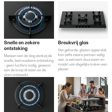
Snelle en zekere
Breukvrij glas
ontsteking
Het geharde, glazen oppervlak
kan zelfs zware pannen veilig
Meteen aan de slag dankzij de
aan, is extreem duurzaam en
snelle, betrouwbare ontsteking
maakt van dagelijks koken een
- geen lucifers nodig, gewoon
plezier.
aan de knop draaien en de
vlam ontsteekt.