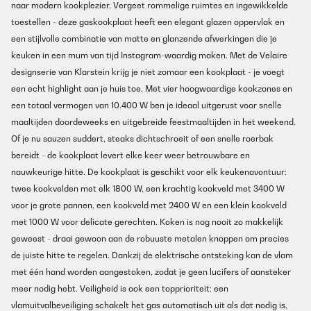
naar modern kookplezier. Vergeet rommelige ruimtes en ingewikkelde
toestellen - deze gaskookplaat heeft een elegant glazen oppervlak en
een stijlvolle combinatie van matte en glanzende afwerkingen die je
keuken in een mum van tijd Instagram-waardig maken. Met de Velaire
designserie van Klarstein krijg je niet zomaar een kookplaat - je voegt
een echt highlight aan je huis toe. Met vier hoogwaardige kookzones en
een totaal vermogen van 10.400 W ben je ideaal uitgerust voor snelle
maaltijden doordeweeks en uitgebreide feestmaaltijden in het weekend.
Of je nu sauzen suddert, steaks dichtschroeit of een snelle roerbak
bereidt - de kookplaat levert elke keer weer betrouwbare en
nauwkeurige hitte. De kookplaat is geschikt voor elk keukenavontuur:
twee kookvelden met elk 1800 W, een krachtig kookveld met 3400 W
voor je grote pannen, een kookveld met 2400 W en een klein kookveld
met 1000 W voor delicate gerechten. Koken is nog nooit zo makkelijk
geweest - draai gewoon aan de robuuste metalen knoppen om precies
de juiste hitte te regelen. Dankzij de elektrische ontsteking kan de vlam
met één hand worden aangestoken, zodat je geen lucifers of aansteker
meer nodig hebt. Veiligheid is ook een topprioriteit: een
vlamuitvalbeveiliging schakelt het gas automatisch uit als dat nodig is,