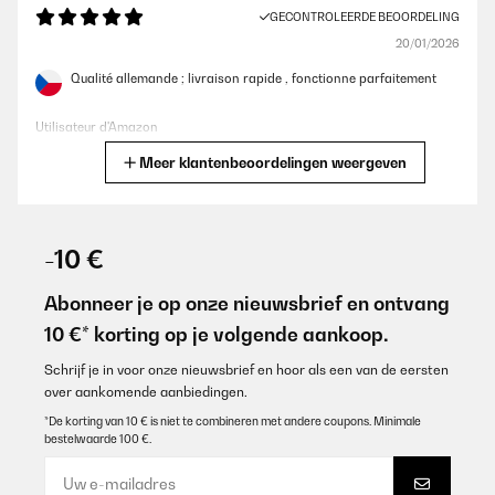
GECONTROLEERDE BEOORDELING
20/01/2026
Qualité allemande ; livraison rapide , fonctionne parfaitement
Utilisateur d'Amazon
Meer klantenbeoordelingen weergeven
Vertaal
GECONTROLEERDE BEOORDELING
05/01/2026
-10 €
Piano cottura bellissimo,fine,funzionale e di facile pulizia. Bianco
bianco ( no azzurrato ) Lo consiglio
Abonneer je op onze nieuwsbrief en ontvang
10 €* korting op je volgende aankoop.
Utente Amazon
Vertaal
Schrijf je in voor onze nieuwsbrief en hoor als een van de eersten
over aankomende aanbiedingen.
*De korting van 10 € is niet te combineren met andere coupons. Minimale
GECONTROLEERDE BEOORDELING
bestelwaarde 100 €.
07/11/2025
Funktioniert perfekt! Einbau einfach! Tolles Resultat!