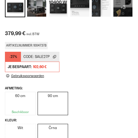
+3
379,99 €
incl. BTW
ARTIKELNUMMER: 10047378
-27%
CODE:
SALE27P
JE BESPAART:
102,60 €
Gebruiksvoorwaarden
AFMETING:
60 cm
90 cm
Beschikbaar
KLEUR:
Wit
Črna