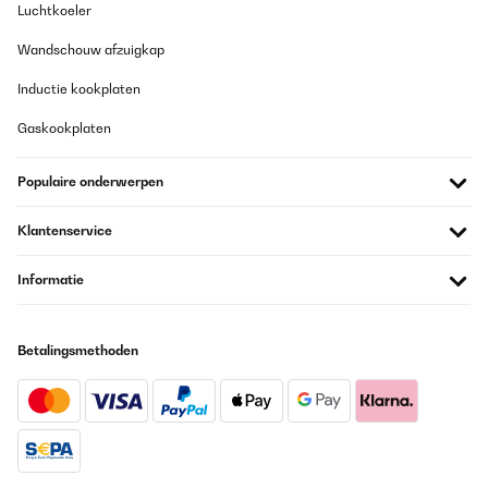
Luchtkoeler
GECONTROLEERDE BEOORDELING
Wandschouw afzuigkap
23/09/2025
Inductie kookplaten
Bu fiyata boyle kaliteli bir ürün daha yok, çok memnunum.
Gaskookplaten
Amazon-Benutzer
Vertaal
Populaire onderwerpen
GECONTROLEERDE BEOORDELING
Klantenservice
23/09/2025
Informatie
Vielen Dank ya ich habe genommen
Amazon-Benutzer
Betalingsmethoden
Vertaal
GECONTROLEERDE BEOORDELING
09/09/2025
Perfect