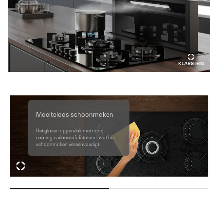
Moeiteloos schoonmaken
Het glazen oppervlak met nano-
coating is vloeistofafstotend, wat het
schoonmaken vereenvoudigt.