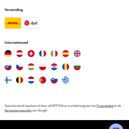
Verzending
Amazon user
Vertaal
GECONTROLEERDE BEOORDELING
Internationaal
08/09/2025
Alles wie beschrieben, gute Qualität!
Amazon-Benutzer
Vertaal
Deze site wordt beschermd door reCAPTCHA en is onderhevig aan het
Privacybeleid
en de
Servicevoorwaarden
van Google.