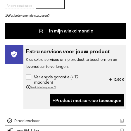
Andere combinatie
Wat betekenen de statussen?
In mijn winkelmandje
Extra services voor jouw product
Kies extra services om je product te beschermen en
levensduur te verlengen.
Verlengde garantie (+ 12
12,90 €
maanden)
Wat is inbegrepen?
Product met service toevoegen
Direct leverbaar
Levertijd: 1 dag