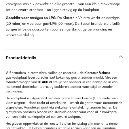
kookgerei van elk gewicht en elke grootte – van een klein mokkapotje
tot een zware stoofpot – en liggen stevig op de kookplaat.
Geschikt voor aardgas én LPG:
De Klarstein Velaire werkt op aardgas
(20 mbar) en vloeibaar gas/LPG (50 mbar). De Sabaf-branders uit Italië
zorgen bij beide gassoorten voor een gelijkmatige verbranding en
warmteverdeling.
Productdetails
Vijf branders, directe vlam, volledige controle – de
Klarstein Velaire
gaskookplaat levert precies wat koken op gas bijzonder maakt. Met een
totaalvermogen van
10.400 W
stel je per brander in een beweging in van
maximaal doorkoken tot rustig sudderen, zonder wachttijd en zonder
vertraging.
De kookplaat is uitgevoerd met een Flame Failure Device (FFD): zodra een
vlam uitgaat – door tocht of overkoken – wordt de gastoevoer automatisch
afgesloten. Aansteken gaat via elektrische ontsteking, zonder lucifer. De
gietijzeren roosters bieden een stabiele ondergrond voor al je kookgerei,
van een klein mokkapotje tot een zware wokpan.
Het glazen oppervlak en de roestvrijstalen behuizing zijn snel af te nemen
na het koken. De Sabaf-branders uit Italië zorgen voor een gelijkmatige