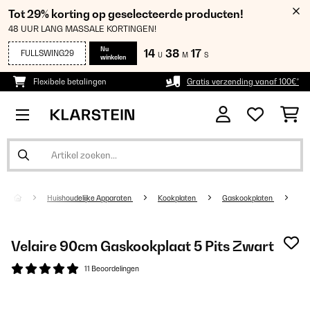
Tot 29% korting op geselecteerde producten!
48 UUR LANG MASSALE KORTINGEN!
Nu
14
38
16
FULLSWING29
U
M
S
winkelen
Flexibele betalingen
Gratis verzending vanaf 100€*
Huishoudelijke Apparaten
Kookplaten
Gaskookplaten
Velaire 90cm Gaskookplaat 5 Pits Zwart
11 Beoordelingen