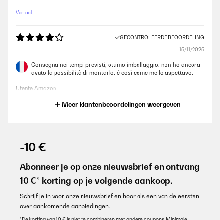
Vertaal
GECONTROLEERDE BEOORDELING
15/11/2025
Consegna nei tempi previsti, ottimo imballaggio. non ho ancora
avuto la possibilità di montarlo. é così come me lo aspettavo.
Utente Amazon
Meer klantenbeoordelingen weergeven
Vertaal
GECONTROLEERDE BEOORDELING
08/10/2025
-10 €
Sehr schöner, einfach zu installierender Herd. Alles was man
braucht ist dabei. Nur ein wenig Werkzeug noch, dann klappts,
Abonneer je op onze nieuwsbrief en ontvang
mit ein bischen Erfahrung.Der Herd überzeugt durch einfache
10 €* korting op je volgende aankoop.
Bedienung und Reinigung, sowie durch eine klasse Optik.
Amazon-Benutzer
Schrijf je in voor onze nieuwsbrief en hoor als een van de eersten
over aankomende aanbiedingen.
Vertaal
*De korting van 10 € is niet te combineren met andere coupons. Minimale