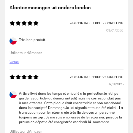
Klantenmeningen uit andere landen
GECONTROLEERDE BEOORDELING
03/01/2026
Très bon produit.
Utilisateur d'Amazon
Vertaal
GECONTROLEERDE BEOORDELING
17/11/2025
Article livré dans les temps et emballé à la perfectionJe n'ai pu
garder cet article (au demeurant joli) mais ne correspondait pas
à mes attentes. Cette plaque était encastrable et non mentionné
dans le descriptif. Dommage.Je l'ai signalé et tout a été nickel . La
transaction pour le retour a été très fluide avec un personnel
toujours au top . Je me suis empressée de le retourner, puisque la
preuve de dépôt a été enregistrée vendredi 14. novembre.
Utilisateur d'Amazon