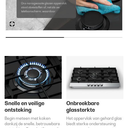
Ons nanogecoate glazen oppervlak
stoot vloeistoffen af, net als uw
telefoonscherm, waardoor
Snelle en veilige
Onbreekbare
ontsteking
glassterkte
Begin meteen met koken
Het oppervlak van gehard glas
dankzij de snelle, betrouwbare
biedt sterke ondersteuning