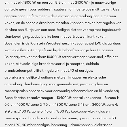
cm met elk 1800 W, en een van 9,9 cm met 2400 W – je nauwkeurige
controle geven voor sudderen, sauteren of moeiteloos multitasken. Geen
gegraai naar lucifers meer – de elektrische ontsteking laat je meteen
koken, en de soepele draaibare metalen knoppen maken het regelen van
de vlam een fluitje van een cent. Veiligheid staat voorop met ingebouwde
vlambeveiliging, zodat je elke keer met vertrouwen kunt koken.
Bovendien is de Klarstein Verosteel geschikt voor zowel LPG als aardgas,
wat je de flexibiliteit geeft om bij de behoeften van je huis te passen.
Belangrijkste kenmerken: 10400 W totaalvermogen voor snel, efficiënt
koken; vijf veelzijdige branders voor al je recepten; dubbele
brandstofcompatibiliteit – gebruik met LPG of aardgas;
gebruiksvriendelijke draaibare metalen knoppen en elektrische
ontsteking; vlambeveiliging voor gemoedsrust; premium glas- en
roestvrijstalen oppervlak voor eenvoudig schoonmaken en blijvende stijl.
Specificaties: totaalvermogen – 10400 W; aantal kookzones – 5 (zone 1:
5,6 cm, 1000 W; zone 2: 7,5 cm, 1800 W; zone 3: 13 cm, 3400 W; zone 4:
9,9 cm, 2400 W; zone 5: 7,5 cm, 1800 W); kookoppervlak – glas en
roestvrij staal; brandermateriaal – aluminium; gascompatibiliteit – 50
mbar LPG, 20 mbar aardgas; bediening – draaiknoppen; elektrische