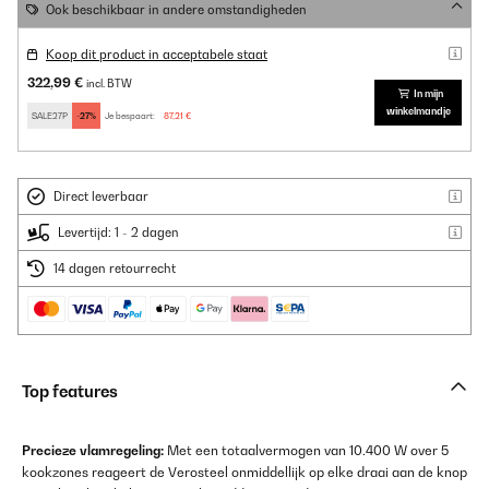
Ook beschikbaar in andere omstandigheden
Koop dit product in acceptabele staat
322,99 €
incl. BTW
In mijn
winkelmandje
SALE27P
-27%
Je bespaart:
87,21 €
Direct leverbaar
Levertijd: 1 - 2 dagen
14 dagen retourrecht
Top features
Precieze vlamregeling:
Met een totaalvermogen van 10.400 W over 5
kookzones reageert de Verosteel onmiddellijk op elke draai aan de knop