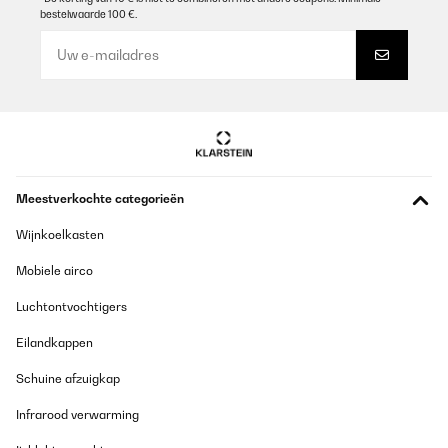
bestelwaarde 100 €.
GECONTROLEERDE BEOORDELING
18/09/2025
prodotto istallato, al momento è eccellente, fatto bene nei
materiali resistenti e di pregioun bel prodotto.
Utente Amazon
Vertaal
Meestverkochte categorieën
Wijnkoelkasten
Mobiele airco
Luchtontvochtigers
Eilandkappen
Schuine afzuigkap
Infrarood verwarming