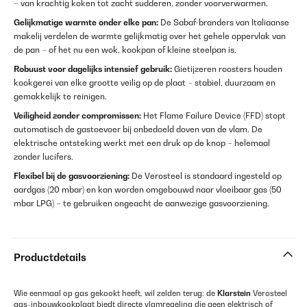
– van krachtig koken tot zacht sudderen, zonder voorverwarmen.
Gelijkmatige warmte onder elke pan:
De Sabaf-branders van Italiaanse
makelij verdelen de warmte gelijkmatig over het gehele oppervlak van
de pan – of het nu een wok, kookpan of kleine steelpan is.
Robuust voor dagelijks intensief gebruik:
Gietijzeren roosters houden
kookgerei van elke grootte veilig op de plaat – stabiel, duurzaam en
gemakkelijk te reinigen.
Veiligheid zonder compromissen:
Het Flame Failure Device (FFD) stopt
automatisch de gastoevoer bij onbedoeld doven van de vlam. De
elektrische ontsteking werkt met een druk op de knop – helemaal
zonder lucifers.
Flexibel bij de gasvoorziening:
De Verosteel is standaard ingesteld op
aardgas (20 mbar) en kan worden omgebouwd naar vloeibaar gas (50
mbar LPG) – te gebruiken ongeacht de aanwezige gasvoorziening.
Productdetails
Wie eenmaal op gas gekookt heeft, wil zelden terug: de
Klarstein
Verosteel
gas-inbouwkookplaat biedt directe vlamregeling die geen elektrisch of