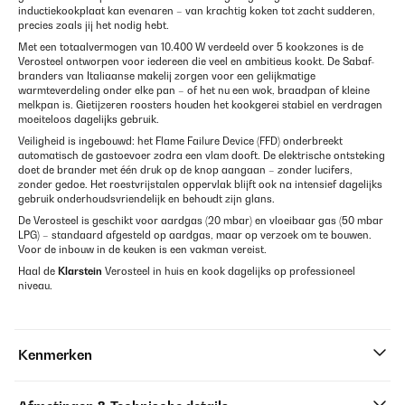
inductiekookplaat kan evenaren – van krachtig koken tot zacht sudderen,
precies zoals jij het nodig hebt.
Met een totaalvermogen van 10.400 W verdeeld over 5 kookzones is de
Verosteel ontworpen voor iedereen die veel en ambitieus kookt. De Sabaf-
branders van Italiaanse makelij zorgen voor een gelijkmatige
warmteverdeling onder elke pan – of het nu een wok, braadpan of kleine
melkpan is. Gietijzeren roosters houden het kookgerei stabiel en verdragen
moeiteloos dagelijks gebruik.
Veiligheid is ingebouwd: het Flame Failure Device (FFD) onderbreekt
automatisch de gastoevoer zodra een vlam dooft. De elektrische ontsteking
doet de brander met één druk op de knop aangaan – zonder lucifers,
zonder gedoe. Het roestvrijstalen oppervlak blijft ook na intensief dagelijks
gebruik onderhoudsvriendelijk en behoudt zijn glans.
De Verosteel is geschikt voor aardgas (20 mbar) en vloeibaar gas (50 mbar
LPG) – standaard afgesteld op aardgas, maar op verzoek om te bouwen.
Voor de inbouw in de keuken is een vakman vereist.
Haal de
Klarstein
Verosteel in huis en kook dagelijks op professioneel
niveau.
Kenmerken