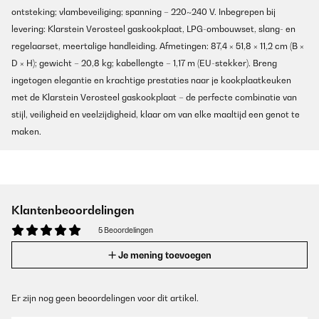
ontsteking; vlambeveiliging; spanning – 220~240 V. Inbegrepen bij
levering: Klarstein Verosteel gaskookplaat, LPG-ombouwset, slang- en
regelaarset, meertalige handleiding. Afmetingen: 87,4 × 51,8 × 11,2 cm (B ×
D × H); gewicht – 20,8 kg; kabellengte – 1,17 m (EU-stekker). Breng
ingetogen elegantie en krachtige prestaties naar je kookplaatkeuken
met de Klarstein Verosteel gaskookplaat – de perfecte combinatie van
stijl, veiligheid en veelzijdigheid, klaar om van elke maaltijd een genot te
maken.
Klantenbeoordelingen
5 Beoordelingen
Je mening toevoegen
Er zijn nog geen beoordelingen voor dit artikel.