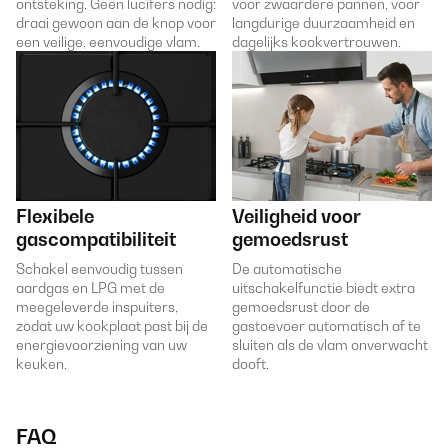
ontsteking. Geen lucifers nodig:
voor zwaardere pannen, voor
draai gewoon aan de knop voor
langdurige duurzaamheid en
een veilige, eenvoudige vlam.
dagelijks kookvertrouwen.
Flexibele
Veiligheid voor
gascompatibiliteit
gemoedsrust
Schakel eenvoudig tussen
De automatische
aardgas en LPG met de
uitschakelfunctie biedt extra
meegeleverde inspuiters,
gemoedsrust door de
zodat uw kookplaat past bij de
gastoevoer automatisch af te
energievoorziening van uw
sluiten als de vlam onverwacht
keuken.
dooft.
FAQ