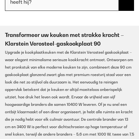
heeft hij?
Transformeer uw keuken met strakke kracht –
Klarstein Verosteel-gaskookplaat 90
Upgrade je kookplaatkeuken met de Klarstein Verosteel gaskookplaat –
waar elegant minimalisme serieuze kookkracht ontmoet. Ontworpen om
het pronkstuk van elke moderne keuken te zijn, combineert deze 90 cm
gaskookplaat glanzend zwart glas met premium roestvrij staal voor een
look die net zo stijlvol als duurzaam is. Het eenvoudig te reinigen
oppervlak betekent dat je keuken er altijd moeiteloos onberispelijk
uitziet, hoe druk het leven ook wordt. Ervaar de vrijheid van vijf
hoogwaardige branders die samen 10400 W leveren. Of je nu snel een
ontbijt klaarmaakt of een diner organiseert, je hebt alle ruimte en kracht
die je nodig hebt voor elk culinair avontuur. De centrale brander van 13
cm en 3400 W is perfect voor dichtschroeien op hoge temperatuur of
snel koken, terwijl de andere branders – 5,6 cm met 1000 W, twee van 7,5