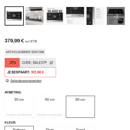
+3
379,99 €
incl. BTW
ARTIKELNUMMER: 10047396
-27%
CODE:
SALE27P
JE BESPAART:
102,60 €
Gebruiksvoorwaarden
AFMETING:
30 cm
60 cm
90 cm
Andere combinatie
Andere combinatie
KLEUR:
Srebrna
Zilver
Zwart