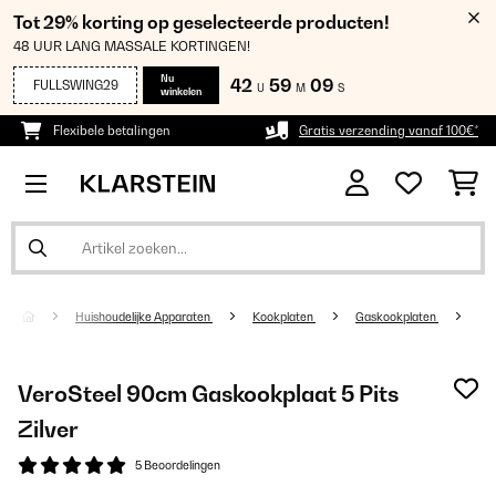
Tot 29% korting op geselecteerde producten!
48 UUR LANG MASSALE KORTINGEN!
Nu
42
59
08
FULLSWING29
U
M
S
winkelen
Flexibele betalingen
Gratis verzending vanaf 100€*
Huishoudelijke Apparaten
Kookplaten
Gaskookplaten
VeroSteel 90cm Gaskookplaat 5 Pits
Zilver
5 Beoordelingen