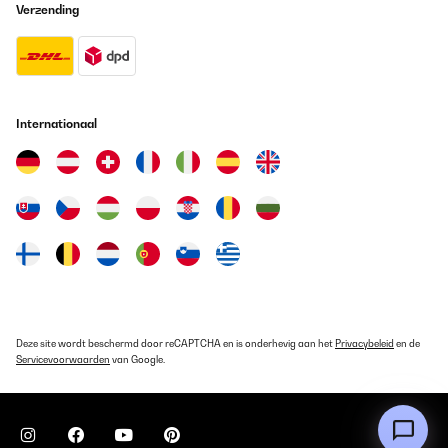
Verzending
Usuario/a de amazon
Vertaal
GECONTROLEERDE BEOORDELING
Internationaal
22/01/2024
Der Bilderrahmen entspricht voll meinen Erwartungen. Artikel ist
so wie beschrieben. Qualität und Preis-Leistngsverhältnis top.
Sehr empfehlenswert.
Amazon-Benutzer
Vertaal
GECONTROLEERDE BEOORDELING
22/01/2024
Deze site wordt beschermd door reCAPTCHA en is onderhevig aan het
Privacybeleid
en de
Sehr schön Der Bilderrahmen entspricht voll meinen
Servicevoorwaarden
van Google.
Erwartungen. Artikel ist so wie beschrieben. Qualität und Preis-
Leistngsverhältnis top. Sehr empfehlenswert.
Amazon-Benutzer