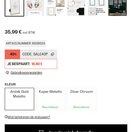
+1
35,99 €
incl. BTW
ARTIKELNUMMER: 10039333
-40%
CODE:
SALE40P
JE BESPAART:
14,40 €
Gebruiksvoorwaarden
KLEUR:
Antiek Gold
Koper Metallic
Zilver Chroom
Metallic
Beschikbaar
Beschikbaar
Wat betekenen de statussen?