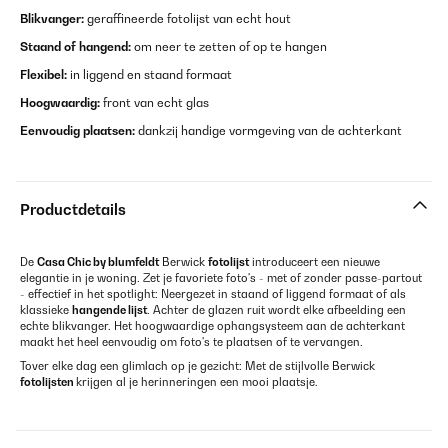
Blikvanger:
geraffineerde fotolijst van echt hout
Staand of hangend:
om neer te zetten of op te hangen
Flexibel:
in liggend en staand formaat
Hoogwaardig:
front van echt glas
Eenvoudig plaatsen:
dankzij handige vormgeving van de achterkant
Productdetails
De
Casa Chic by blumfeldt
Berwick
fotolijst
introduceert een nieuwe
elegantie in je woning. Zet je favoriete foto's - met of zonder passe-partout
- effectief in het spotlight: Neergezet in staand of liggend formaat of als
klassieke
hangende lijst
. Achter de glazen ruit wordt elke afbeelding een
echte blikvanger. Het hoogwaardige ophangsysteem aan de achterkant
maakt het heel eenvoudig om foto's te plaatsen of te vervangen.
Tover elke dag een glimlach op je gezicht: Met de stijlvolle Berwick
fotolijsten
krijgen al je herinneringen een mooi plaatsje.