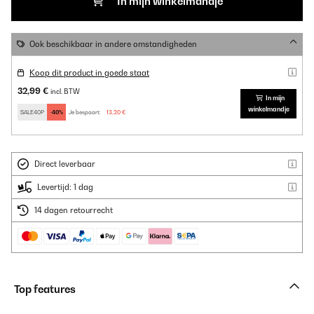
In mijn winkelmandje
Ook beschikbaar in andere omstandigheden
Koop dit product in goede staat
32,99 €
incl. BTW
In mijn
winkelmandje
SALE40P
-40%
Je bespaart:
13,20 €
Direct leverbaar
Levertijd: 1 dag
14 dagen retourrecht
Top features