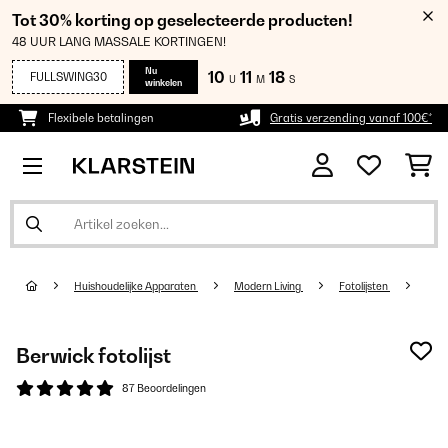
Tot 30% korting op geselecteerde producten!
48 UUR LANG MASSALE KORTINGEN!
Nu
10
11
18
FULLSWING30
U
M
S
winkelen
Flexibele betalingen
Gratis verzending vanaf 100€*
Huishoudelijke Apparaten
Modern Living
Fotolijsten
Berwick fotolijst
87 Beoordelingen