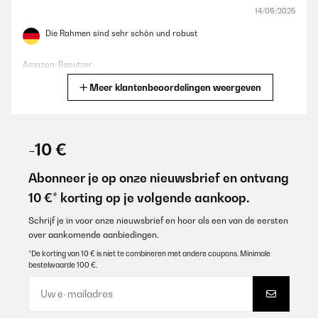
14/06/2025
Die Rahmen sind sehr schön und robust
Amazon-Benutzer
Meer klantenbeoordelingen weergeven
Vertaal
GECONTROLEERDE BEOORDELING
16/01/2025
-10 €
Quality is good and has nice stable structure. It looks pretty and
changes the atmosphere in a positive way.
Abonneer je op onze nieuwsbrief en ontvang
10 €* korting op je volgende aankoop.
Amazon user
Vertaal
Schrijf je in voor onze nieuwsbrief en hoor als een van de eersten
over aankomende aanbiedingen.
*De korting van 10 € is niet te combineren met andere coupons. Minimale
GECONTROLEERDE BEOORDELING
bestelwaarde 100 €.
12/12/2024
Bien