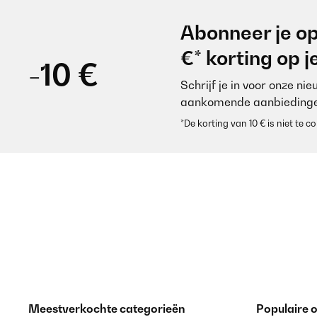
GECONTROLEERDE BEOORDELING
31
Abonneer je op
Wunderschöner Spiegel Ich war unsicher mit der Bes
€* korting op 
-10 €
Schrijf je in voor onze ni
Amazon-Benutzer
aankomende aanbiedinge
*De korting van 10 € is niet te
GECONTROLEERDE BEOORDELING
31
Ich war unsicher mit der Beschreibung antik weiß...
Amazon-Benutzer
GECONTROLEERDE BEOORDELING
24
Ottimo rapporto qualità prezzo, davvero bello
Meestverkochte categorieën
Populaire