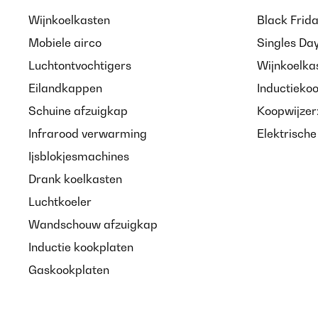
Wijnkoelkasten
Black Frid
Utente Amazon
Mobiele airco
Singles Da
Luchtontvochtigers
Wijnkoelka
GECONTROLEERDE BEOORDELING
19
Eilandkappen
Inductieko
Schuine afzuigkap
Koopwijzer
Bellissimo e imballato molto bene . Arrivato anche p
Infrarood verwarming
Elektrisch
Ijsblokjesmachines
Utente Amazon
Drank koelkasten
Luchtkoeler
GECONTROLEERDE BEOORDELING
15
Wandschouw afzuigkap
Inductie kookplaten
Nostalgisch schön Ein sehr schöner Spiegel. Fügt si
Gaskookplaten
Amazon-Benutzer