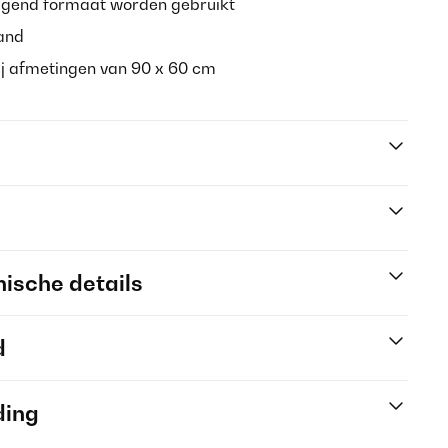
iggend formaat worden gebruikt
rand
j afmetingen van 90 x 60 cm
ische details
d
ding