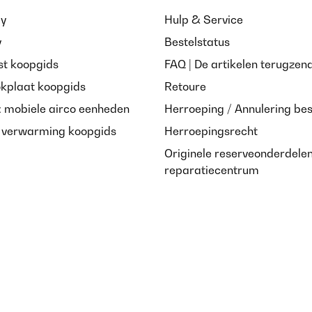
ay
Hulp & Service
y
Bestelstatus
st koopgids
FAQ | De artikelen terugzen
/05/2024
okplaat koopgids
Retoure
: mobiele airco eenheden
Herroeping / Annulering bes
rima del previsto. Sono veramente soddisfatta del mio acquisto
e verwarming koopgids
Herroepingsrecht
Originele reserveonderdele
reparatiecentrum
/05/2024
ch perfekt ins Badezimmer ein. Genau, was ich gesucht habe.