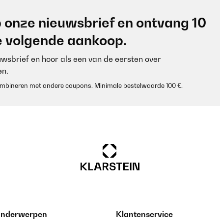
/05/2024
 onze nieuwsbrief en ontvang 10
chreibung antik weiß...Für mich ein schönes weiß und genau was ich
je volgende aankoop.
euwsbrief en hoor als een van de eersten over
n.
 combineren met andere coupons. Minimale bestelwaarde 100 €.
/05/2024
Für mich ein schönes weiß und genau was ich wollte
/05/2024
 onderwerpen
Klantenservice