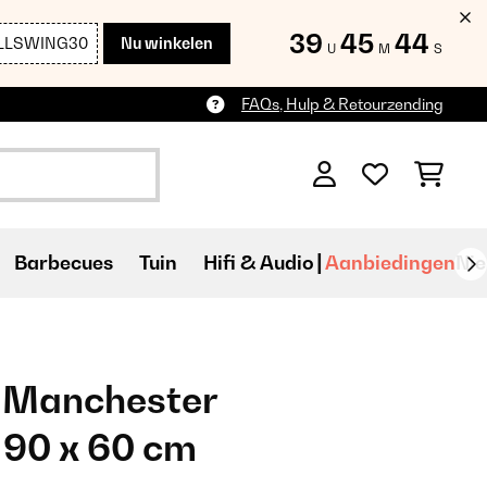
39
45
43
LLSWING30
Nu winkelen
U
M
S
FAQs, Hulp & Retourzending
Barbecues
Tuin
Hifi & Audio
Aanbiedingen
Ni
] Manchester
 90 x 60 cm