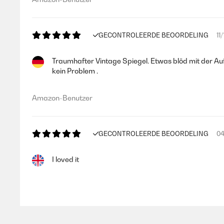
GECONTROLEERDE BEOORDELING
11
Traumhafter Vintage Spiegel. Etwas blöd mit der A
kein Problem .
Amazon-Benutzer
GECONTROLEERDE BEOORDELING
04
I loved it
Amazon user