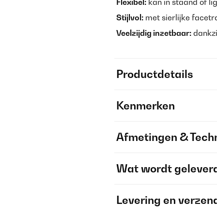
Flexibel:
kan in staand of l
Stijlvol:
met sierlijke facet
Veelzijdig inzetbaar:
dankzi
Productdetails
Kenmerken
Afmetingen & Techn
Wat wordt gelever
Levering en verzen