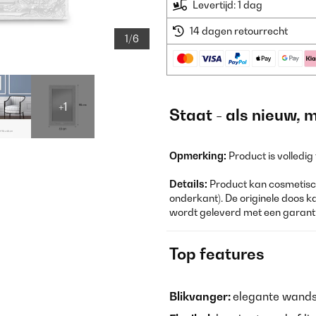
Levertijd: 1 dag
14 dagen retourrecht
1/6
+1
Staat - als nieuw, 
Opmerking:
Product is volledig
Details:
Product kan cosmetisch
onderkant). De originele doos k
wordt geleverd met een garanti
Top features
Blikvanger:
elegante wandsp