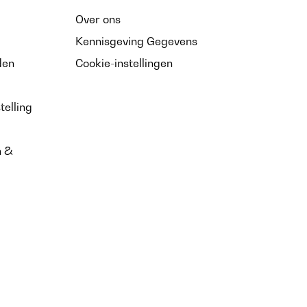
Over ons
Vertaal
Kennisgeving Gegevens
den
Cookie-instellingen
telling
n &
Vertaal
Vertaal