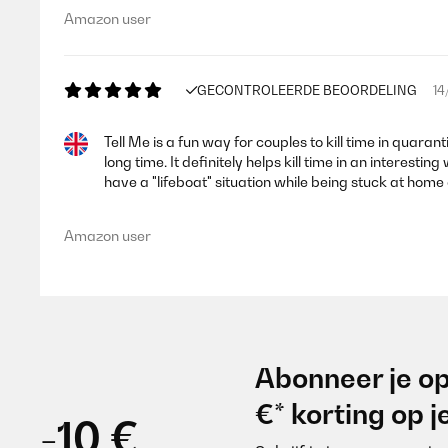
Amazon user
GECONTROLEERDE BEOORDELING
14
Tell Me is a fun way for couples to kill time in quar
long time. It definitely helps kill time in an interest
have a "lifeboat" situation while being stuck at home
Amazon user
Abonneer je op
€* korting op 
-10 €