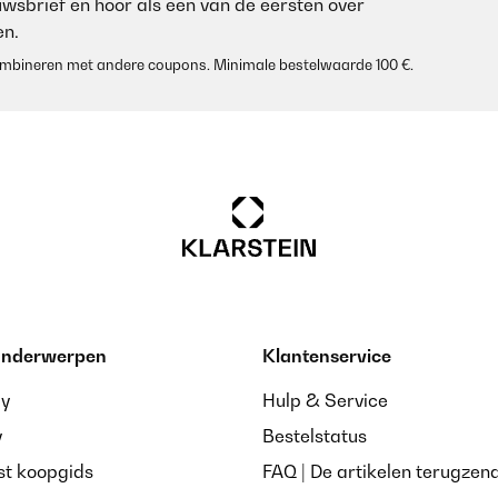
euwsbrief en hoor als een van de eersten over
n.
 combineren met andere coupons. Minimale bestelwaarde 100 €.
 onderwerpen
Klantenservice
ay
Hulp & Service
y
Bestelstatus
st koopgids
FAQ | De artikelen terugzen