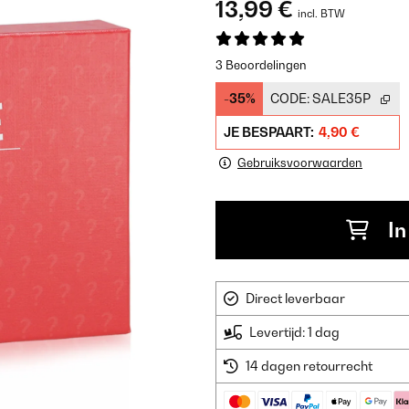
13,99 €
incl. BTW
3 Beoordelingen
-35%
CODE:
SALE35P
JE BESPAART:
4,90 €
Gebruiksvoorwaarden
In
Direct leverbaar
Levertijd: 1 dag
14 dagen retourrecht