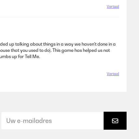
Vertaal
nded up talking about things in a way we haven't done in a
e house that you used to do). This game has helped us not
umbs up for Tell Me.
Vertaal