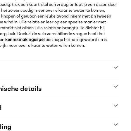
oudig: trek een kaart, stel een vraag en laat je verrassen door
 het zo eenvoudig meer over elkaar te weten te komen,
 knopen of gewoon een leuke avond intiem met z'n tweeën
e wind in jullie relatie en leer op een speelse manier met
erkt niet alleen jullie relatie en brengt jullie dichter bij
erg leuk. Dankzij de vele verschillende vragen heeft het
ren
kennismakingsspel
een hoge herhalingswaard en is
elijk meer over elkaar te weten willen komen.
ische details
d
ding