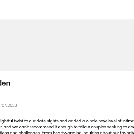
den
/07/2023
ghtful twist to our date nights and added a whole new level of intim
r, and we can't recommend it enough to fellow couples seeking to dee
ons and challenges. From heartwarming inquiries about our favorite 