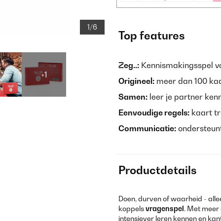
1/6
Top features
Zeg..:
Kennismakingsspel v
+1
Origineel:
meer dan 100 kaar
Samen:
leer je partner ken
Eenvoudige regels:
kaart tr
Communicatie:
ondersteunt 
Productdetails
Doen, durven of waarheid - allee
koppels
vragenspel
. Met meer 
intensiever leren kennen en kante