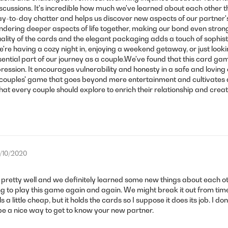
scussions. It's incredible how much we've learned about each other t
ay-to-day chatter and helps us discover new aspects of our partner'
ndering deeper aspects of life together, making our bond even strong
ality of the cards and the elegant packaging adds a touch of sophist
 we're having a cozy night in, enjoying a weekend getaway, or just loo
ssential part of our journey as a couple.We've found that this card gam
ession. It encourages vulnerability and honesty in a safe and lovin
a couples' game that goes beyond mere entertainment and cultivates a
hat every couple should explore to enrich their relationship and crea
/10/2020
t pretty well and we definitely learned some new things about each o
ng to play this game again and again. We might break it out from time to
 a little cheap, but it holds the cards so I suppose it does its job. I d
uld be a nice way to get to know your new partner.