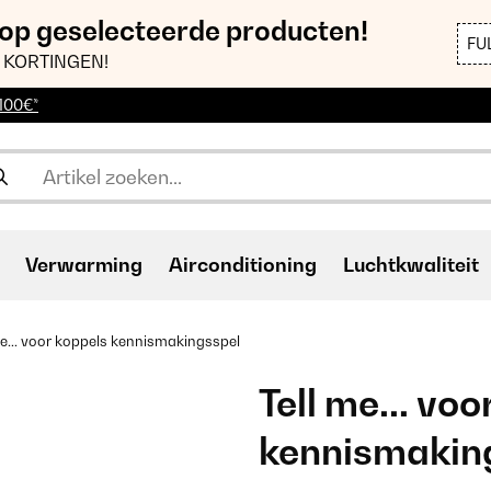
 op geselecteerde producten!
FU
 KORTINGEN!
 100€*
Verwarming
Airconditioning
Luchtkwaliteit
me... voor koppels kennismakingsspel
Tell me... vo
kennismakin