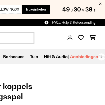
49
30
36
LLSWING30
Nu winkelen
U
M
S
FAQs, Hulp & Retourzending
Barbecues
Tuin
Hifi & Audio
Aanbiedingen
Ni
or koppels
gsspel