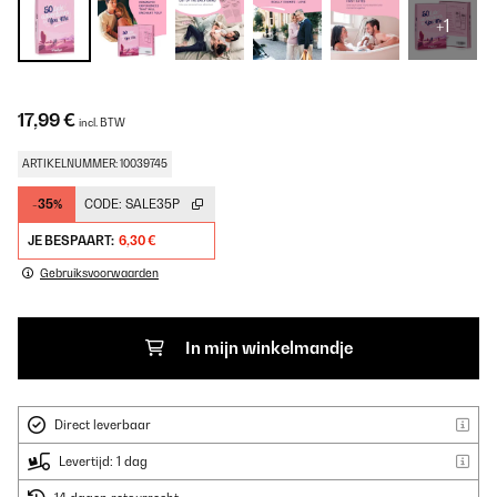
+1
17,99 €
incl. BTW
ARTIKELNUMMER: 10039745
-35%
CODE:
SALE35P
JE BESPAART:
6,30 €
Gebruiksvoorwaarden
In mijn winkelmandje
Direct leverbaar
Levertijd: 1 dag