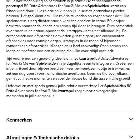
Wil je wat meer swing en romantiek in je relatie? Met het spannende
parenspel
50 Date Adventures for You & Me
van
Spielehelden
waait een
frisse wind door jullie relatie en kunnen jullie samen grenzeloos plezier
beleven. Het
spel
dient om jullie relatie te voeden en zorgt ervoor dat jullie
spelenderwijs nog dichter naar elkaar toe groeien: In totaal 50 lootjes
bevatten spannende ideeën om samen tijd door te brengen. Pure romantiek,
avonturen in de natuur, spannende uitstapjes - het zit er allemaal bij. De
categorieën van afspraakjes omvatten gunstig geprijsde evenementen,
afspraakjes voor zonnige dagen, uitstapjes in de regen of bijzonder
romantische afspraakjes. Meespelen is heel eenvoudig: Open samen een
lootje en profiteer van een ervaring die jullie voor altijd verbindt.
Tijd voor twee: Een geweldig idee is om het
kaartspel
50 Date Adventures
for You & Me van
Spielehelden
in je dagelijks leven te integreren. Creëer een
intiem ritueel door bijvoorbeeld één keer per week een lootje te trekken, en
zet een dag apart voor romantische avonturen. Neem de tijd voor elkaar,
geniet van leuke momenten en voel de nieuwe band die tussen jullie groeit!
Liefdevol en met speels gemak jullie relatie versterken: Het
Spielehelden
50
Date Adventures for You & Me
kaartspel
zorgt voor onvergetelijke
momenten in jullie samenzijn!
Kenmerken
Afmetingen & Technische details