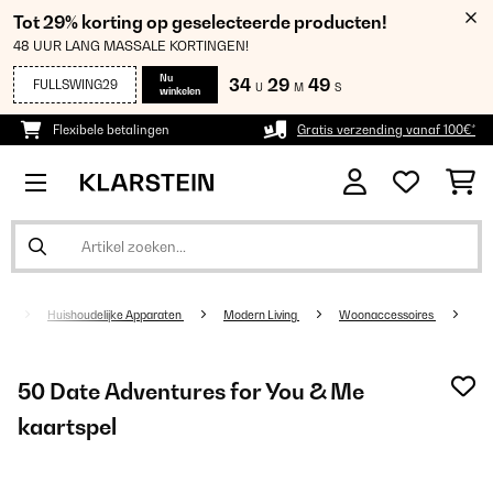
Tot 29% korting op geselecteerde producten!
48 UUR LANG MASSALE KORTINGEN!
Nu
34
29
49
FULLSWING29
U
M
S
winkelen
Flexibele betalingen
Gratis verzending vanaf 100€*
Huishoudelijke Apparaten
Modern Living
Woonaccessoires
50 Date Adventures for You & Me
kaartspel