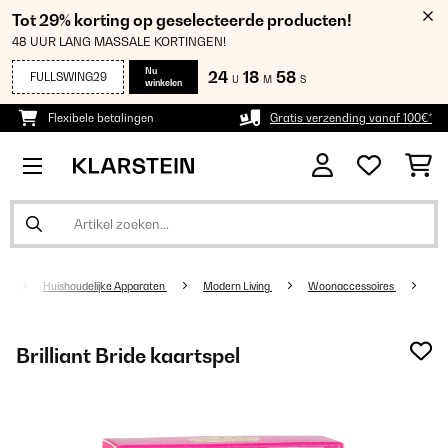
Tot 29% korting op geselecteerde producten!
48 UUR LANG MASSALE KORTINGEN!
Nu
24
18
57
FULLSWING29
U
M
S
winkelen
Flexibele betalingen
Gratis verzending vanaf 100€*
Huishoudelijke Apparaten
Modern Living
Woonaccessoires
Brilliant Bride kaartspel