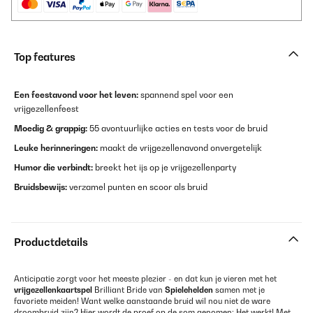
Top features
Een feestavond voor het leven:
spannend spel voor een
vrijgezellenfeest
Moedig & grappig:
55 avontuurlijke acties en tests voor de bruid
Leuke herinneringen:
maakt de vrijgezellenavond onvergetelijk
Humor die verbindt:
breekt het ijs op je vrijgezellenparty
Bruidsbewijs:
verzamel punten en scoor als bruid
Productdetails
Anticipatie zorgt voor het meeste plezier - en dat kun je vieren met het
vrijgezellenkaartspel
Brilliant Bride van
Spielehelden
samen met je
favoriete meiden! Want welke aanstaande bruid wil nou niet de ware
droombruid zijn? Hier wordt de proef op de som genomen: Het werkt! Met