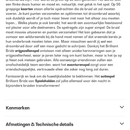
een flinke dosis humor en moed en, natuurlijk, met geluk in het spel. Op 55
grappige
kaarten
staan allerlei opdrachten die de bruid uit zal moeten
voeren. Je kunt punten verzamelen en opklimmen tot droombruid waarbij
ook duidelijk wordt of je toch maar liever niet naar het altaar zou moeten
lopen... Welke plaats je ook bereikt, het wordt een avontuurlijke feestavond
vol plezier voor alle deelnemers. De spelregels zijn super simpel: De bruid
moet missies uitvoeren en punten verzamelen! Het kan gebeuren dat je
zomaar een wildvreemde bij de hand moet nemen of dat vreemde kerels je
hun onderbroek moeten laten zien. Maar misschien wordt jij wel een
droombruid door zelf een mooi gedicht te schrijven. Dankzij het Brilliant
Bride
vrijgezellenspel
ontstaan niet alleen unieke herinneringen aan je
vrijgezellenfeest, waar je jaren later nog om kunt lachen, maar is het ijs op
je feest ook meteen gebroken. Alle aanwezige vriendinnen zullen een
onafscheidelijk team worden, want het
avonturenspel
zorgt voor een
vriendschappelijke, vertrouwde sfeer die zeker nog lang zal duren.
Fantasierijk en leuk om de huwelijksladder te beklimmen: Het
actiespel
Brilliant Bride van
Spielehelden
zal jullie allemaal voor één nacht in
bijzondere bruiden transformeren!
Kenmerken
Afmetingen & Technische details