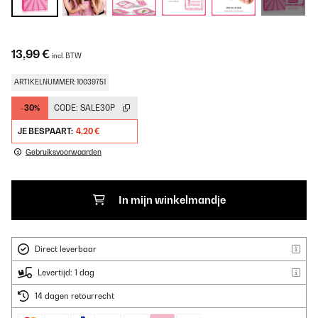
13,99 €
incl. BTW
ARTIKELNUMMER: 10039751
-30%
CODE:
SALE30P
JE BESPAART:
4,20 €
Gebruiksvoorwaarden
In mijn winkelmandje
Direct leverbaar
Levertijd: 1 dag
14 dagen retourrecht