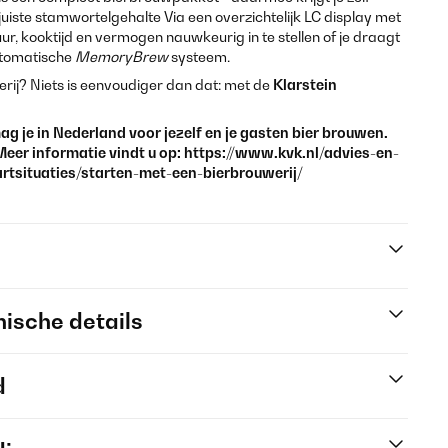
juiste stamwortelgehalte Via een overzichtelijk LC display met
r, kooktijd en vermogen nauwkeurig in te stellen of je draagt
utomatische
MemoryBrew
systeem.
werij? Niets is eenvoudiger dan dat: met de
Klarstein
g je in Nederland voor jezelf en je gasten bier brouwen.
Meer informatie vindt u op: https://www.kvk.nl/advies-en-
artsituaties/starten-met-een-bierbrouwerij/
ische details
d