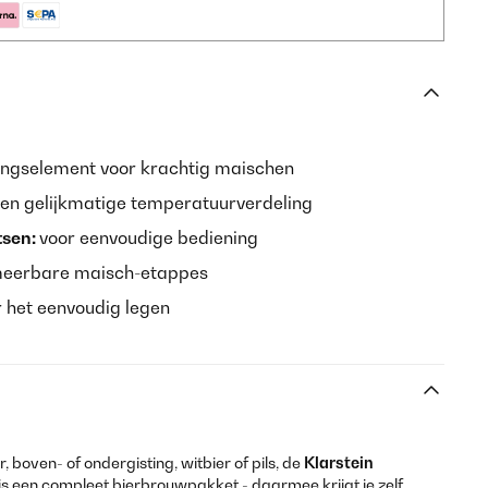
ngselement voor krachtig maischen
een gelijkmatige temperatuurverdeling
tsen:
voor eenvoudige bediening
eerbare maisch-etappes
r het eenvoudig legen
, boven- of ondergisting, witbier of pils, de
Klarstein
is een compleet bierbrouwpakket - daarmee krijgt je zelf