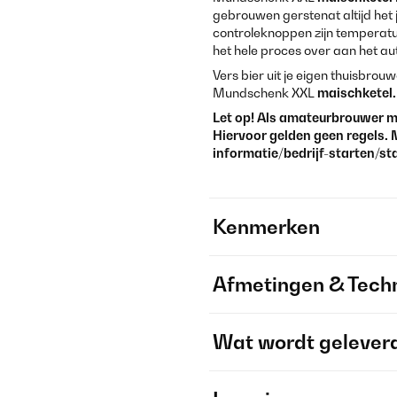
gebrouwen gerstenat altijd het 
controleknoppen zijn temperatuu
het hele proces over aan het a
Vers bier uit je eigen thuisbrou
Mundschenk XXL
maischketel.
Let op! Als amateurbrouwer ma
Hiervoor gelden geen regels. 
informatie/bedrijf-starten/st
Kenmerken
Afmetingen & Techn
Wat wordt gelever