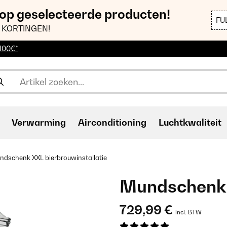
 op geselecteerde producten!
FU
 KORTINGEN!
 100€*
Verwarming
Airconditioning
Luchtkwaliteit
ndschenk XXL bierbrouwinstallatie
Mundschenk 
729,99 €
incl. BTW