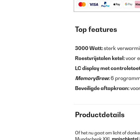
Top features
3000 Watt:
sterk verwarmi
Roestvrijstalen ketel:
voor 
LC display met controletoe
MemoryBrew
:
6 programm
Beveiligde aftapkraan:
voo
Productdetails
Of het nu gaat om licht of donker
Mundschenk XXL
maischketel