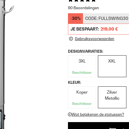
90 Beoordelingen
-30%
CODE:
FULLSWING30
JE BESPAART:
219,00 €
Gebruiksvoorwaarden
DESIGNVARIATIES:
3XL
XXL
Beschikbaar
KLEUR:
Koper
Zilver
Metallic
Beschikbaar
Wat betekenen de statussen?