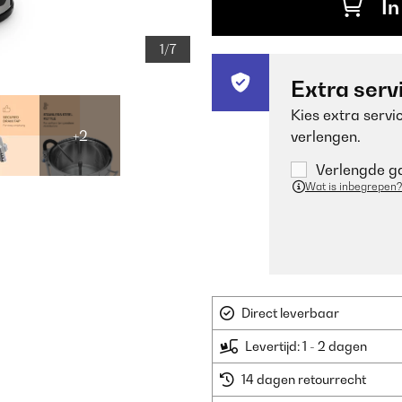
In
1/7
Extra serv
Kies extra servi
+2
verlengen.
Verlengde ga
Wat is inbegrepen?
Direct leverbaar
Levertijd: 1 - 2 dagen
14 dagen retourrecht