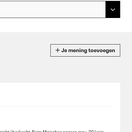
Je mening toevoegen
nicht überkocht. Beim Maischen passen max. 30 l rein,