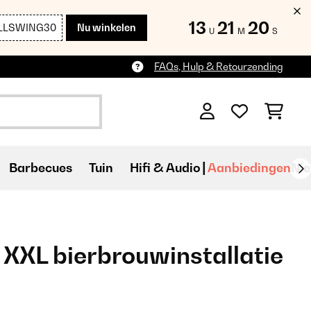
13
21
19
LLSWING30
Nu winkelen
U
M
S
FAQs, Hulp & Retourzending
Barbecues
Tuin
Hifi & Audio
Aanbiedingen
Ni
XXL bierbrouwinstallatie