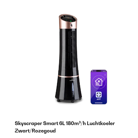
Skyscraper Smart 6L 180m³/h Luchtkoeler
S
Zwart/Rozegoud
21