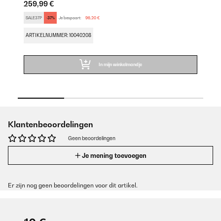
259,99 €
FU
SALE37P
-37%
Je bespaart:
96,20 €
Pr
AR
ARTIKELNUMMER: 10040208
In mijn winkelmandje
Klantenbeoordelingen
Geen beoordelingen
Je mening toevoegen
Er zijn nog geen beoordelingen voor dit artikel.