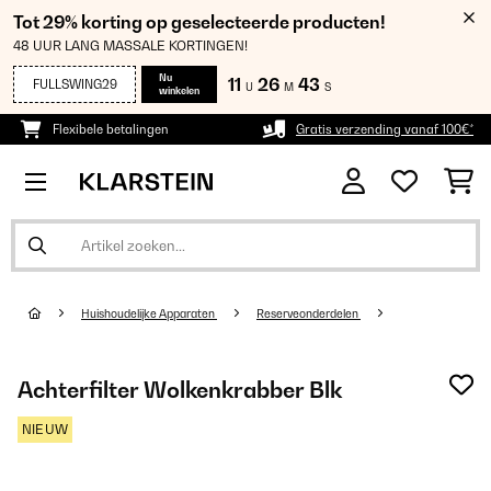
Tot 29% korting op geselecteerde producten!
48 UUR LANG MASSALE KORTINGEN!
Nu
11
26
42
FULLSWING29
U
M
S
winkelen
Flexibele betalingen
Gratis verzending vanaf 100€*
Huishoudelijke Apparaten
Reserveonderdelen
Achterfilter Wolkenkrabber Blk
NIEUW