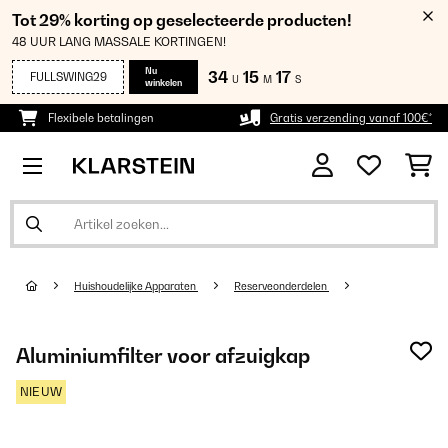
Tot 29% korting op geselecteerde producten!
48 UUR LANG MASSALE KORTINGEN!
Nu
34
15
15
FULLSWING29
U
M
S
winkelen
Flexibele betalingen
Gratis verzending vanaf 100€*
Huishoudelijke Apparaten
Reserveonderdelen
Aluminiumfilter voor afzuigkap
NIEUW