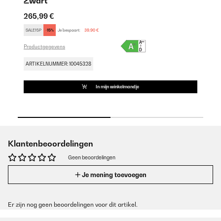
Zwart
A
265,99 €
23
SALE15P
-15%
Je bespaart:
39,90 €
FU
Productgegevens
Pr
ARTIKELNUMMER: 10045328
AR
In mijn winkelmandje
Klantenbeoordelingen
Geen beoordelingen
Je mening toevoegen
Er zijn nog geen beoordelingen voor dit artikel.