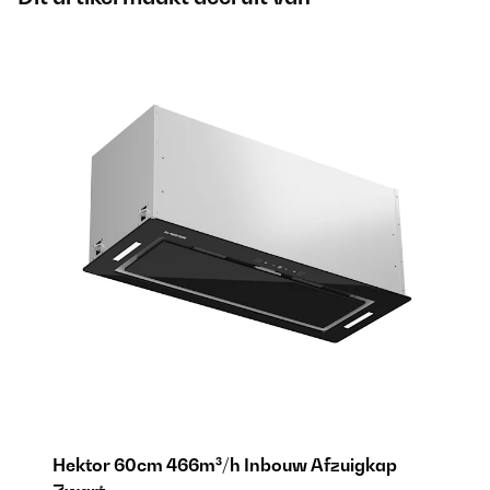
Hektor 60cm 466m³/h Inbouw Afzuigkap
H