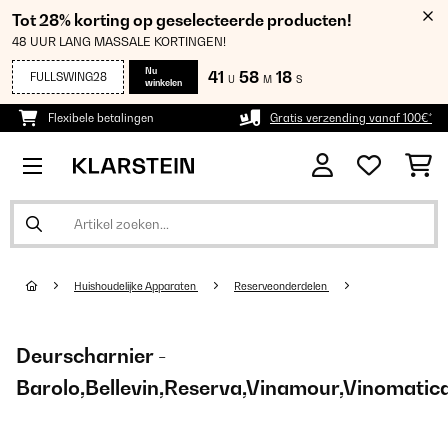
Tot 28% korting op geselecteerde producten!
48 UUR LANG MASSALE KORTINGEN!
Nu
41
58
18
FULLSWING28
U
M
S
winkelen
Flexibele betalingen
Gratis verzending vanaf 100€*
Huishoudelijke Apparaten
Reserveonderdelen
Deurscharnier -
Barolo,Bellevin,Reserva,Vinamour,Vinomatic