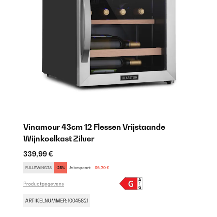
Vinamour 43cm 12 Flessen Vrijstaande
Wijnkoelkast Zilver
339,99 €
FULLSWING28
-28%
Je bespaart:
95,20 €
Productgegevens
ARTIKELNUMMER: 10045821