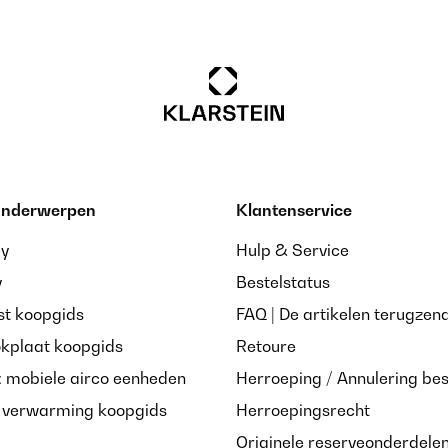
 onderwerpen
Klantenservice
ay
Hulp & Service
y
Bestelstatus
st koopgids
FAQ | De artikelen terugzen
okplaat koopgids
Retoure
: mobiele airco eenheden
Herroeping / Annulering bes
e verwarming koopgids
Herroepingsrecht
Originele reserveonderdele