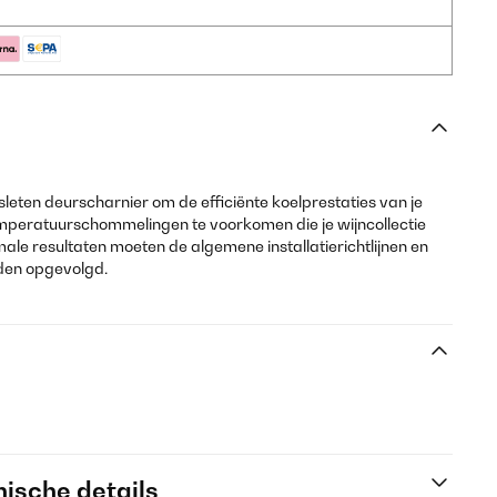
eten deurscharnier om de efficiënte koelprestaties van je
mperatuurschommelingen te voorkomen die je wijncollectie
le resultaten moeten de algemene installatierichtlijnen en
den opgevolgd.
ische details