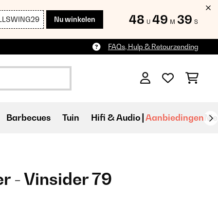
48
49
38
LLSWING29
Nu winkelen
U
M
S
FAQs, Hulp & Retourzending
Barbecues
Tuin
Hifi & Audio
Aanbiedingen
Ni
r - Vinsider 79