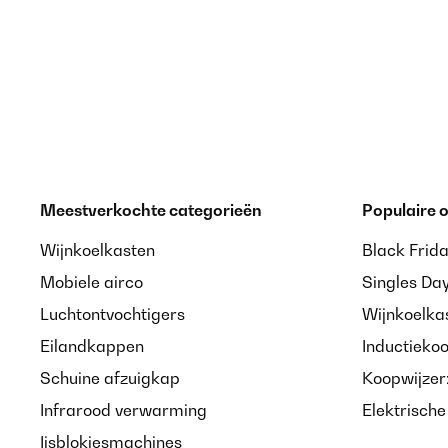
Meestverkochte categorieën
Populaire
Wijnkoelkasten
Black Frid
Mobiele airco
Singles Da
Luchtontvochtigers
Wijnkoelka
Eilandkappen
Inductieko
Schuine afzuigkap
Koopwijzer
Infrarood verwarming
Elektrisch
Ijsblokjesmachines