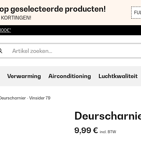
 op geselecteerde producten!
FU
 KORTINGEN!
 100€*
Verwarming
Airconditioning
Luchtkwaliteit
Deurscharnier - Vinsider 79
Deurscharnie
9,99 €
incl. BTW