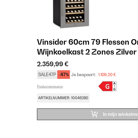
Vinsider 60cm 79 Flessen 
Wijnkoelkast 2 Zones Zilver
2.359,99 €
SALE47P
-47%
Je bespaart:
1.109,20 €
Productgegevens
ARTIKELNUMMER: 10046280
In mijn winkelm