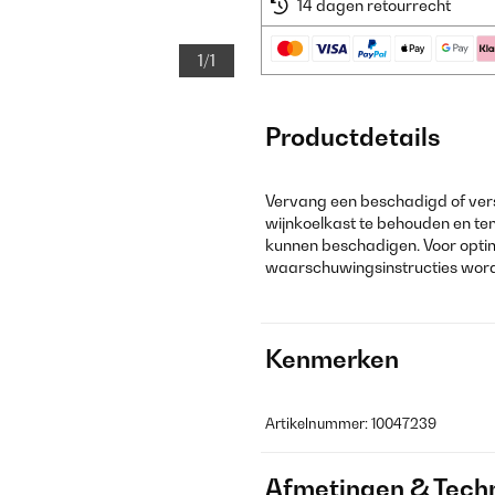
14 dagen retourrecht
1/1
Productdetails
Vervang een beschadigd of versl
wijnkoelkast te behouden en te
kunnen beschadigen. Voor optima
waarschuwingsinstructies wor
Kenmerken
Artikelnummer: 10047239
Afmetingen & Techn