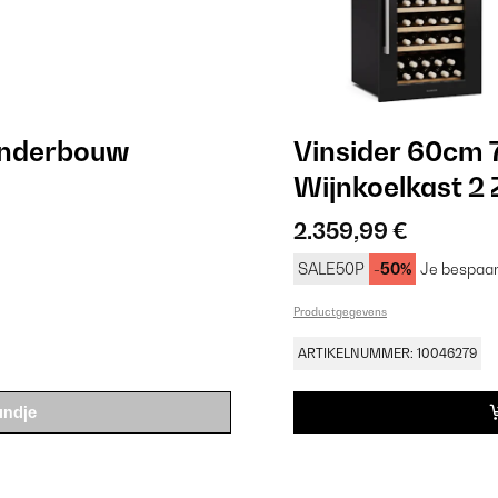
Onderbouw
Vinsider 60cm 
Wijnkoelkast 2
2.359,99 €
SALE50P
-50%
Je bespaar
Productgegevens
ARTIKELNUMMER: 10046279
andje