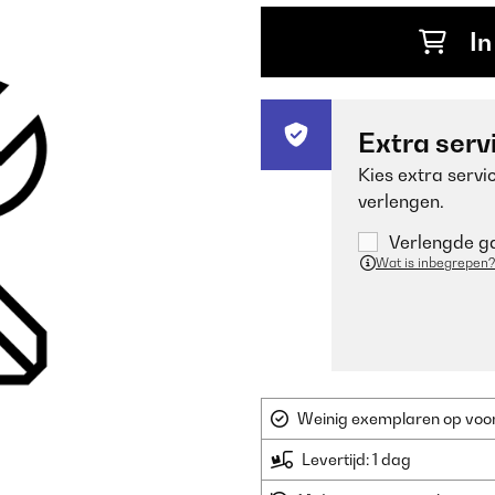
In
Extra serv
Kies extra servi
verlengen.
Verlengde ga
Wat is inbegrepen?
Weinig exemplaren op voorr
Levertijd: 1 dag