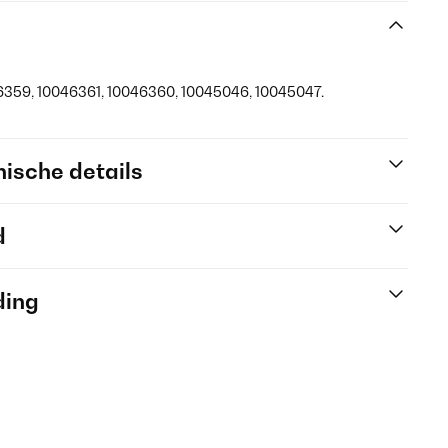
46359, 10046361, 10046360, 10045046, 10045047.
ische details
d
ding