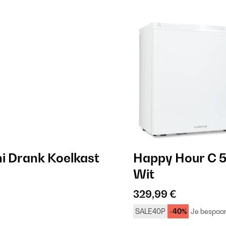
i Drank Koelkast
Happy Hour C 5
Wit
329,99 €
SALE40P
-40%
Je bespaar