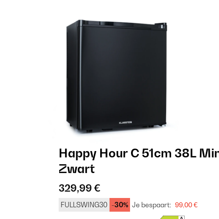
Happy Hour C 51cm 38L Min
Zwart
329,99 €
FULLSWING30
-30%
Je bespaart:
99,00 €