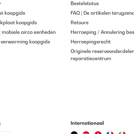
y
Bestelstatus
st koopgids
FAQ | De artikelen terugzen
okplaat koopgids
Retoure
: mobiele airco eenheden
Herroeping / Annulering bes
e verwarming koopgids
Herroepingsrecht
Originele reserveonderdele
reparatiecentrum
g
Internationaal