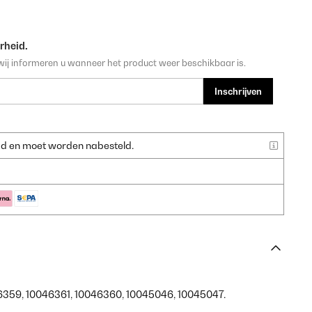
rheid.
wij informeren u wanneer het product weer beschikbaar is.
Inschrijven
raad en moet worden nabesteld.
46359, 10046361, 10046360, 10045046, 10045047.