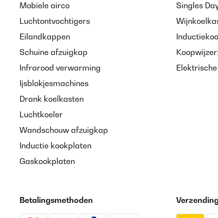
Mobiele airco
Singles Da
Luchtontvochtigers
Wijnkoelka
Eilandkappen
Inductieko
Schuine afzuigkap
Koopwijzer
Infrarood verwarming
Elektrisch
Ijsblokjesmachines
Drank koelkasten
Luchtkoeler
Wandschouw afzuigkap
Inductie kookplaten
Gaskookplaten
Betalingsmethoden
Verzendin