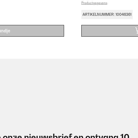
Productgegevens
ARTIKELNUMMER: 10046361
andje
 onze nieuwsbrief en ontvang 10