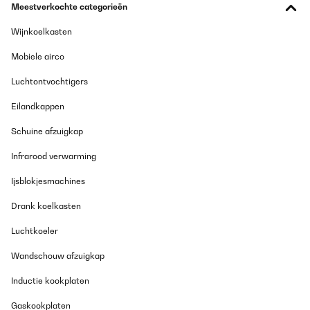
Meestverkochte categorieën
Wijnkoelkasten
Mobiele airco
Luchtontvochtigers
Eilandkappen
Schuine afzuigkap
Infrarood verwarming
Ijsblokjesmachines
Drank koelkasten
Luchtkoeler
Wandschouw afzuigkap
Inductie kookplaten
Gaskookplaten