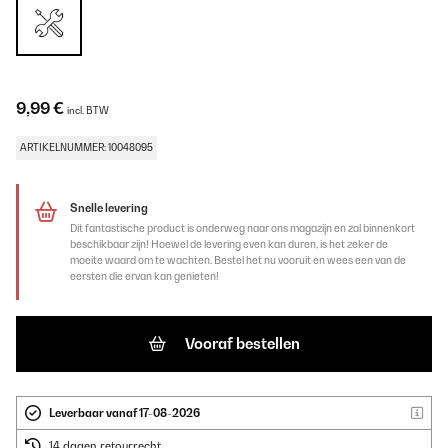
9,99 €
incl. BTW
ARTIKELNUMMER: 10048095
Snelle levering
Dit fantastische product is onderweg naar ons magazijn en zal binnenkort
beschikbaar zijn! Hoewel de levering even kan duren, is het zeker de
moeite waard om te wachten. Bestel het nu vooruit en wees een van de
eersten die ervan kan genieten!
Vooraf bestellen
Leverbaar vanaf 17-08-2026
14 dagen retourrecht