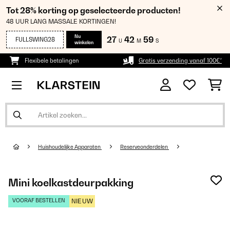
Tot 28% korting op geselecteerde producten!
48 UUR LANG MASSALE KORTINGEN!
Nu
27
42
58
FULLSWING28
U
M
S
winkelen
Flexibele betalingen
Gratis verzending vanaf 100€*
Huishoudelijke Apparaten
Reserveonderdelen
Mini koelkastdeurpakking
VOORAF BESTELLEN
NIEUW