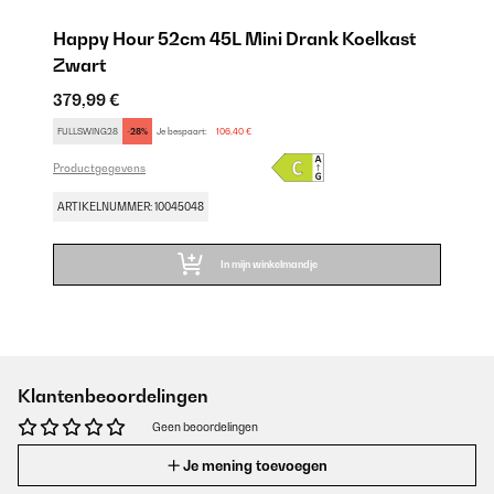
Happy Hour 52cm 45L Mini Drank Koelkast
Zwart
379,99 €
FULLSWING28
-28%
Je bespaart:
106,40 €
Productgegevens
ARTIKELNUMMER: 10045048
In mijn winkelmandje
Klantenbeoordelingen
Geen beoordelingen
Je mening toevoegen