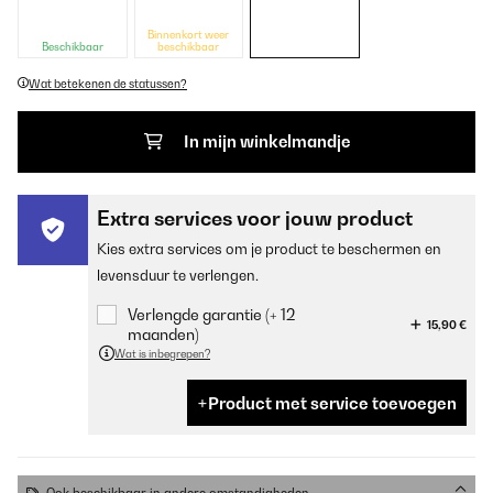
Binnenkort weer
Beschikbaar
beschikbaar
Wat betekenen de statussen?
In mijn winkelmandje
Extra services voor jouw product
Kies extra services om je product te beschermen en
levensduur te verlengen.
Verlengde garantie (+ 12
15,90 €
maanden)
Wat is inbegrepen?
Product met service toevoegen