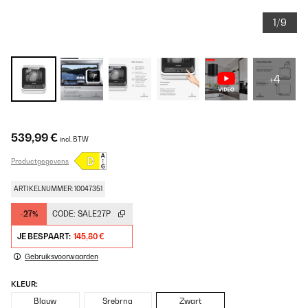
1/9
+4
539,99 €
incl. BTW
Productgegevens
ARTIKELNUMMER: 10047351
-27%
CODE:
SALE27P
JE BESPAART:
145,80 €
Gebruiksvoorwaarden
KLEUR:
Blauw
Srebrna
Zwart