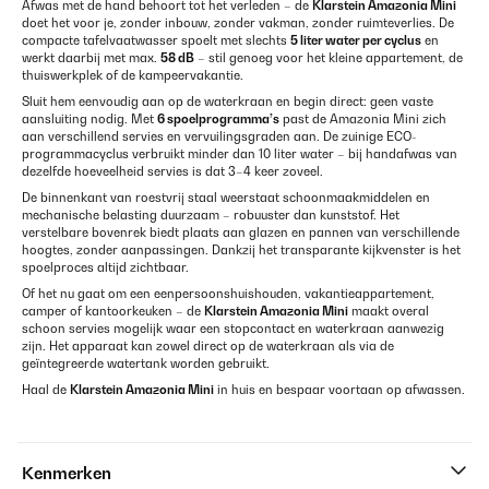
Afwas met de hand behoort tot het verleden – de
Klarstein Amazonia Mini
doet het voor je, zonder inbouw, zonder vakman, zonder ruimteverlies. De
compacte tafelvaatwasser spoelt met slechts
5 liter water per cyclus
en
werkt daarbij met max.
58 dB
– stil genoeg voor het kleine appartement, de
thuiswerkplek of de kampeervakantie.
Sluit hem eenvoudig aan op de waterkraan en begin direct: geen vaste
aansluiting nodig. Met
6 spoelprogramma’s
past de Amazonia Mini zich
aan verschillend servies en vervuilingsgraden aan. De zuinige ECO-
programmacyclus verbruikt minder dan 10 liter water – bij handafwas van
dezelfde hoeveelheid servies is dat 3–4 keer zoveel.
De binnenkant van roestvrij staal weerstaat schoonmaakmiddelen en
mechanische belasting duurzaam – robuuster dan kunststof. Het
verstelbare bovenrek biedt plaats aan glazen en pannen van verschillende
hoogtes, zonder aanpassingen. Dankzij het transparante kijkvenster is het
spoelproces altijd zichtbaar.
Of het nu gaat om een eenpersoonshuishouden, vakantieappartement,
camper of kantoorkeuken – de
Klarstein Amazonia Mini
maakt overal
schoon servies mogelijk waar een stopcontact en waterkraan aanwezig
zijn. Het apparaat kan zowel direct op de waterkraan als via de
geïntegreerde watertank worden gebruikt.
Haal de
Klarstein Amazonia Mini
in huis en bespaar voortaan op afwassen.
Kenmerken