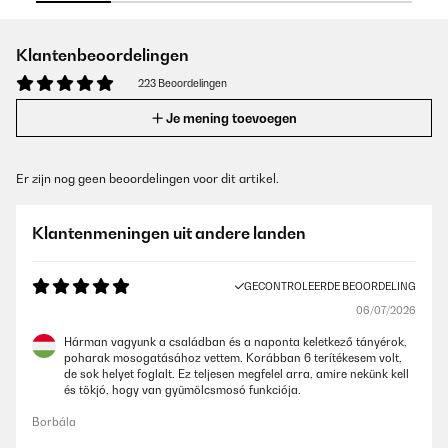
Klantenbeoordelingen
223 Beoordelingen
Je mening toevoegen
Er zijn nog geen beoordelingen voor dit artikel.
Klantenmeningen uit andere landen
GECONTROLEERDE BEOORDELING
06/07/2026
Hárman vagyunk a családban és a naponta keletkező tányérok,
poharak mosogatásához vettem. Korábban 6 terítékesem volt,
de sok helyet foglalt. Ez teljesen megfelel arra, amire nekünk kell
és tökjó, hogy van gyümölcsmosó funkciója.
Borbála