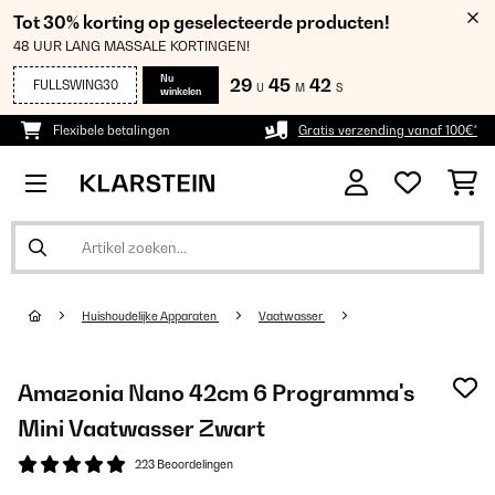
Tot 30% korting op geselecteerde producten!
48 UUR LANG MASSALE KORTINGEN!
Nu
29
45
41
FULLSWING30
U
M
S
winkelen
Flexibele betalingen
Gratis verzending vanaf 100€*
Huishoudelijke Apparaten
Vaatwasser
Amazonia Nano 42cm 6 Programma's
Mini Vaatwasser​ Zwart
223 Beoordelingen