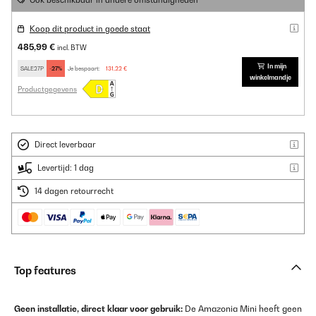
Ook beschikbaar in andere omstandigheden
Koop dit product in goede staat
485,99 €
incl. BTW
In mijn
SALE27P
-27%
Je bespaart:
131,22 €
winkelmandje
Productgegevens
Direct leverbaar
Levertijd: 1 dag
14 dagen retourrecht
Top features
Geen installatie, direct klaar voor gebruik:
De Amazonia Mini heeft geen