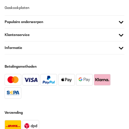
Gaskookplaten
Amazon user
Vertaal
Populaire onderwerpen
GECONTROLEERDE BEOORDELING
Klantenservice
19/01/2025
Informatie
Dopo due anni di utilizzo, posso dire che questa mini
lavastoviglie Klarstein è stata un acquisto eccellente! È compatta,
silenziosa e continua a funzionare senza problemi, dimostrando
la sua qualità e affidabilità.Punti di forza:Perfetta per spazi
ridotti: Ideale per chi vive in appartamenti piccoli o per single e
Betalingsmethoden
coppie. Occupa poco spazio sul piano di lavoro e si integra bene
nell’ambiente.Efficiente: I 7 programmi di lavaggio coprono ogni
esigenza, dalle stoviglie leggermente sporche a quelle più difficili
da pulire.Silenziosa: Anche durante i cicli di lavaggio più lunghi, il
rumore è minimo, rendendola adatta anche per l’uso serale.Facile
da installare: Si collega rapidamente e non richiede particolari
competenze tecniche.Risparmio di acqua ed energia: Perfetta per
chi vuole un’opzione ecologica senza sprechi.Dopo due anni:La
macchina continua a lavare in modo impeccabile. Non ho
riscontrato guasti né cali di prestazioni, e le stoviglie escono
Verzending
sempre perfettamente pulite e asciutte.Conclusione:Per chi cerca
una lavastoviglie compatta, affidabile e duratura, questa
Klarstein è la scelta perfetta. Anche dopo due anni, rimane uno