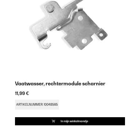
Vaatwasser, rechtermodule scharnier
V
11,99 €
18
ARTIKELNUMMER: 10048565
AR
In mijn winkelmandje