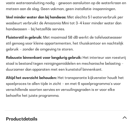
vaste wateraansluiting nodig – gewoon aansluiten op de waterkraan en
meteen aan de slag. Geen vakman, geen installatie-inspanningen.
Veel minder water dan bij handwas:
Met slechts 5 l waterverbruik per
wasbeurt verbruikt de Amazonia Mini tot 3–4 keer minder water dan
handwassen – bij hetzelfde servies.
Fluisterstil in gebruik:
Met maximaal 58 dB werkt de tafelvaatwasser
stil genoeg voor kleine appartementen, het thuiskantoor en nachtelijk
gebruik – zonder de omgeving te storen.
Robuuste binnenkant voor langdurig gebruik:
Het interieur van roestvrij
staal is bestand tegen reinigingsmiddelen en mechanische belasting –
duurzamer dan apparaten met een kunststof binnenkant.
Altijd het overzicht behouden:
Het transparante kijkvenster houdt het
spoelproces te allen tijde in zicht – en met 6 spoelprogramma’s voor
verschillende soorten servies en vervuilingsgraden is er voor elke
behoefte het juiste programma.
Productdetails