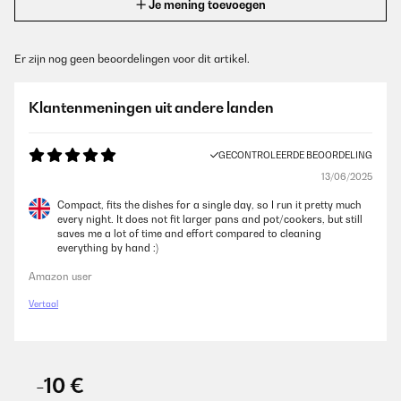
Je mening toevoegen
Er zijn nog geen beoordelingen voor dit artikel.
Klantenmeningen uit andere landen
GECONTROLEERDE BEOORDELING
13/06/2025
Compact, fits the dishes for a single day, so I run it pretty much
every night. It does not fit larger pans and pot/cookers, but still
saves me a lot of time and effort compared to cleaning
everything by hand :)
Amazon user
Vertaal
-10 €