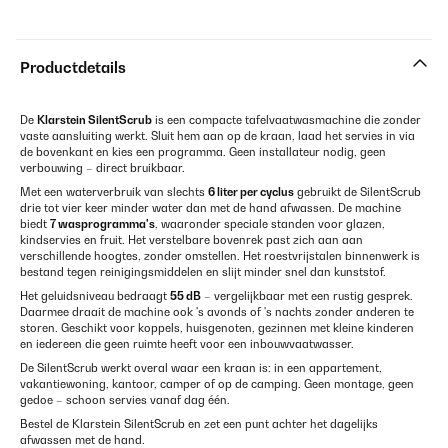
Productdetails
De
Klarstein SilentScrub
is een compacte tafelvaatwasmachine die zonder
vaste aansluiting werkt. Sluit hem aan op de kraan, laad het servies in via
de bovenkant en kies een programma. Geen installateur nodig, geen
verbouwing – direct bruikbaar.
Met een waterverbruik van slechts
6 liter per cyclus
gebruikt de SilentScrub
drie tot vier keer minder water dan met de hand afwassen. De machine
biedt
7 wasprogramma's
, waaronder speciale standen voor glazen,
kindservies en fruit. Het verstelbare bovenrek past zich aan aan
verschillende hoogtes, zonder omstellen. Het roestvrijstalen binnenwerk is
bestand tegen reinigingsmiddelen en slijt minder snel dan kunststof.
Het geluidsniveau bedraagt
55 dB
– vergelijkbaar met een rustig gesprek.
Daarmee draait de machine ook 's avonds of 's nachts zonder anderen te
storen. Geschikt voor koppels, huisgenoten, gezinnen met kleine kinderen
en iedereen die geen ruimte heeft voor een inbouwvaatwasser.
De SilentScrub werkt overal waar een kraan is: in een appartement,
vakantiewoning, kantoor, camper of op de camping. Geen montage, geen
gedoe – schoon servies vanaf dag één.
Bestel de Klarstein SilentScrub en zet een punt achter het dagelijks
afwassen met de hand.