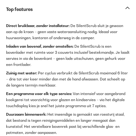
Top features
Direct bruikbaar, zonder installateur:
De SilentScrub sluit je gewoon
aan op de kraan – geen vaste wateraansluiting nodig. Ideaal voor
huurwoningen, kantoren of onderweg in de camper.
Inladen van bovenaf, zonder omstellen:
De SilentScrub is een
bovenlader met ruimte voor 3 couverts inclusief bestekmandje. Je laadt
servies in via de bovenkant – geen lade uitschuiven, geen gehurk voor
een frontlader.
Zuinig met water:
Per cyclus verbruikt de SilentScrub maximaal 6 liter
– drie tot vier keer minder dan met de hand afwassen. Dat scheelt op
de langere termijn merkbaar.
Een programma voor elk type servies:
Van intensief voor aangebrand
kookgerei tot voorzichtig voor glazen en kindservies – via het digitale
touchdisplay kies je snel het juiste programma uit 7 opties.
Duurzaam binnenwerk:
Het inwendige is gemaakt van roestvrij staal,
dat bestand is tegen reinigingsmiddelen en langer meegaat dan
kunststof. Het verstelbare bovenrek past bij verschillende glas- en
potmaten, zonder aanpassen.