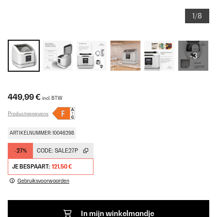
1/8
+3
449,99 €
incl. BTW
Productgegevens
ARTIKELNUMMER: 10046298
-27%
CODE:
SALE27P
JE BESPAART:
121,50 €
Gebruiksvoorwaarden
In mijn winkelmandje