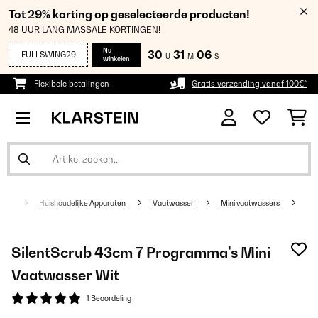
Tot 29% korting op geselecteerde producten!
48 UUR LANG MASSALE KORTINGEN!
Nu
30
31
06
FULLSWING29
U
M
S
winkelen
Flexibele betalingen
Gratis verzending vanaf 100€*
Huishoudelijke Apparaten
Vaatwasser
Mini vaatwassers
SilentScrub 43cm 7 Programma's Mini
Vaatwasser​ Wit
1 Beoordeling