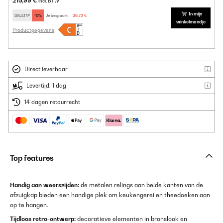
215,99 €
incl. BTW
In mijn
SALE17P
-17%
Je bespaart:
36,72 €
winkelmandje
Productgegevens
Direct leverbaar
Levertijd: 1 dag
14 dagen retourrecht
Top features
Handig aan weerszijden:
de metalen relings aan beide kanten van de
afzuigkap bieden een handige plek om keukengerei en theedoeken aan
op te hangen.
Tijdloos retro-ontwerp:
decoratieve elementen in bronslook en