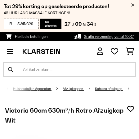
Tot 29% korting op geselecteerde producten!
48 UUR LANG MASSALE KORTINGEN!
Nu
27
09
33
FULLSWING29
U
M
S
winkelen
Flexibele betalingen
Gratis verzending vanaf 100€*
Huishoudelijke Apparaten
Afzuigkappen
Schuine afzuigkap
Victoria 60cm 630m³/h Retro Afzuigkap
Wit