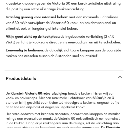
klassieke knoppen geven de Victoria 60 een karakteristieke uitstraling
die past bij een retro of vintage keukeninrichting.
Krachtig genoeg voor intensief koken:
met een maximale luchtafvoer
van 630 m³/h verwijdert de Victoria 60 kook- en bakdampen snel en
effectief, ook bij langdurig of intensief koken.
Altijd goed zicht op de kookplaat:
de ingebouwde verlichting (2 x 1,5
Watt) verlicht je kookzone direct en is eenvoudig in en uit te schakelen.
Eenvoudig te bedienen:
de duidelijk zichtbare knoppen aan de voorzijde
maken het wisselen tussen de 3 standen snel en intuïtief.
Productdetails
De
Klarstein Victoria 60 retro-afzuigkap
houdt je keuken fris en vrij van
kook- en bakluchtjes. Met een maximale luchtafvoer van
630 m³/h
en 3
standen is hij geschikt voor kleine tot middelgrote keukens, ongeacht of je
af en toe een eitje bakt of dagelijks uitgebreid kookt.
Het retro-ontwerp met bronzen accenten, decoratieve knoppen en metalen
relings aan weerszijden maakt de Victoria 60 ook esthetisch een aanwinst
in de keuken. Hang er je keukengerei aan de relings, zet de verlichting aan
voor goed zicht op de kookplaat, en kook zonder rompslomp. De
Klarstein