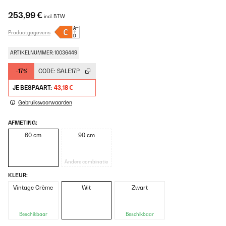
253,99 €
incl. BTW
Productgegevens
ARTIKELNUMMER: 10036449
-17%
CODE:
SALE17P
JE BESPAART:
43,18 €
Gebruiksvoorwaarden
AFMETING:
60 cm
90 cm
Andere combinatie
KLEUR:
Vintage Crème
Wit
Zwart
Beschikbaar
Beschikbaar