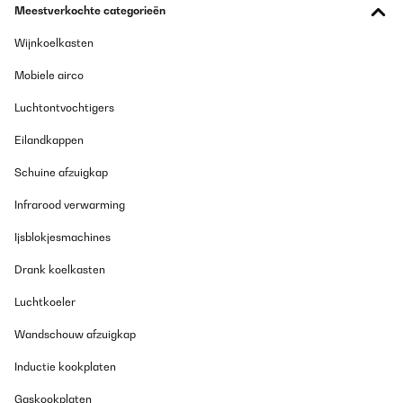
Meestverkochte categorieën
Kundenservice.Noch'n schönen Gruß von "mir"
Amazon-Benutzer
Wijnkoelkasten
Vertaal
Mobiele airco
Luchtontvochtigers
GECONTROLEERDE BEOORDELING
20/12/2024
Eilandkappen
La documentation n'est pas très claire concernant le
Schuine afzuigkap
raccordement. Mais c'est simple pour l'installation. Compter 2
heures maximum.En service depuis 3 semaines,vraiment content
Infrarood verwarming
de cet achat qui évitera beaucoup de bouteille dans le bac
jaune.Je recommande cet article.
Ijsblokjesmachines
Utilisateur d'Amazon
Drank koelkasten
Vertaal
Luchtkoeler
GECONTROLEERDE BEOORDELING
Wandschouw afzuigkap
03/11/2024
Inductie kookplaten
Der Wasserfilter funktioniert einwandfrei und die Qualität des
Wassers ist spürbar verbessert. Die Lieferung war schnell und
Gaskookplaten
das Gerät war gut verpackt. Der Verkäufer war sehr hilfsbereit