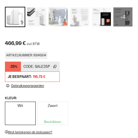
+4
466,99 €
incl. BTW
ARTIKELNUMMER: 10045514
-25%
CODE:
SALE25P
JE BESPAART:
116,75 €
Gebruiksvoorwaarden
KLEUR:
Wit
Zwart
Beschikbaar
Wat betekenen de statussen?