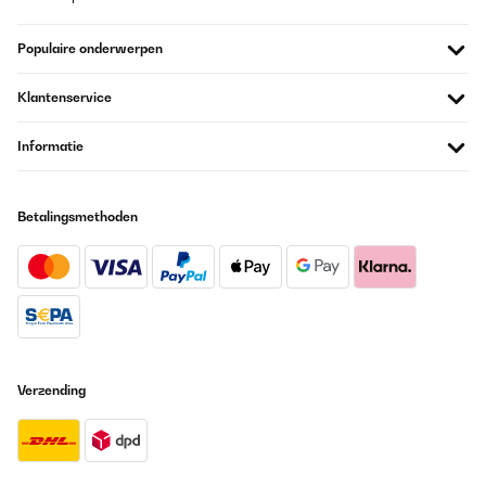
und freundlich.Obwohl das Gerät etwas laut ist, musste ich eine
Schall- und Vibrationsisolierung darunter anbringen. Ansonsten
Populaire onderwerpen
ist es sehr empfehlenswert für jeden, der sauberes und frisches
Wasser schätzt.
Klantenservice
Amazon-Benutzer
Vertaal
Informatie
GECONTROLEERDE BEOORDELING
Betalingsmethoden
05/05/2024
Super Filterung leises Motor. Ungefiltert ca 200, gefiltert 035.
Negativ ist die Bedienungsanleitung , die Bedeutungen musste ich
hin und her googlen . Die mühe hat sich aber gelohnt
Amazon-Benutzer
Vertaal
Verzending
GECONTROLEERDE BEOORDELING
21/02/2024
De momento, muy bien. Es muy fácil de instalar. Lo complica el
manual, que es super básico y muy, muy incompleto en todo.