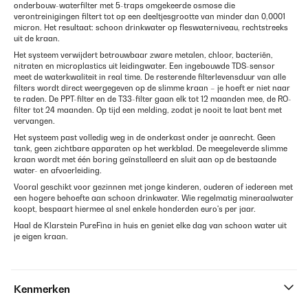
onderbouw-waterfilter met 5-traps omgekeerde osmose die
verontreinigingen filtert tot op een deeltjesgrootte van minder dan 0,0001
micron. Het resultaat: schoon drinkwater op fleswaterniveau, rechtstreeks
uit de kraan.
Het systeem verwijdert betrouwbaar zware metalen, chloor, bacteriën,
nitraten en microplastics uit leidingwater. Een ingebouwde TDS-sensor
meet de waterkwaliteit in real time. De resterende filterlevensduur van alle
filters wordt direct weergegeven op de slimme kraan – je hoeft er niet naar
te raden. De PPT-filter en de T33-filter gaan elk tot 12 maanden mee, de RO-
filter tot 24 maanden. Op tijd een melding, zodat je nooit te laat bent met
vervangen.
Het systeem past volledig weg in de onderkast onder je aanrecht. Geen
tank, geen zichtbare apparaten op het werkblad. De meegeleverde slimme
kraan wordt met één boring geïnstalleerd en sluit aan op de bestaande
water- en afvoerleiding.
Vooral geschikt voor gezinnen met jonge kinderen, ouderen of iedereen met
een hogere behoefte aan schoon drinkwater. Wie regelmatig mineraalwater
koopt, bespaart hiermee al snel enkele honderden euro's per jaar.
Haal de Klarstein PureFina in huis en geniet elke dag van schoon water uit
je eigen kraan.
Kenmerken