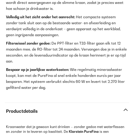
wordt direct weergegeven op de slimme kraan, zodat je precies weet
hoe schoon je drinkwater is.
Volledig uit het zicht onder het aanrecht:
Het compacte systeem
zonder tank sluit aan op de bestaande water- en afvoerleiding en
verdwijnt volledig in de onderkast – geen apparaat op het werkblad,
geen ingrijpende aanpassingen.
Filterwissel zonder gedoe:
De PPT-filter en T33-filter gaan elk tot 12
maanden mee, de RO-filter tot 24 maanden. Vervangen doe je in enkele
seconden, en de levensduurindicator op de kraan herinnert je er op tijd
aan.
Bespaar op je jaarlijkse waterkosten:
Wie regelmatig mineraalwater
koopt, kan met de PureFina al snel enkele honderden euro's per jaar
besparen. Het systeem verbruikt slechts 60 W en levert tot 2.270 liter
gefilterd water per dag.
Productdetails
Kraanwater dat je gewoon kunt drinken – zonder gedoe met waterflessen
en zonder in te leveren op kwaliteit. De
Klarstein PureFina
is een