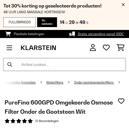
Tot 30% korting op geselecteerde producten!
48 UUR LANG MASSALE KORTINGEN!
Nu
14
29
49
FULLSWING30
U
M
S
winkelen
Flexibele betalingen
Gratis verzending vanaf 100€*
Huishoudelijke Apparaten
Waterfilters
Onder gootsteenwaterfilters
PureFina 600GPD Omgekeerde Osmose
Filter Onder de Gootsteen Wit
10 Beoordelingen