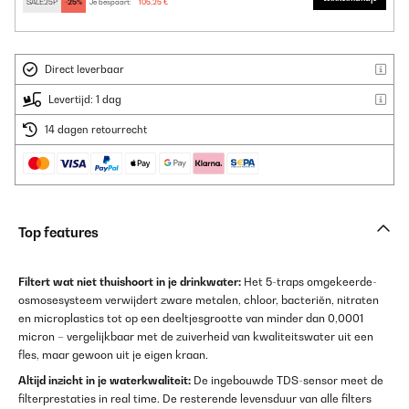
SALE25P
-25%
Je bespaart:
105,25 €
Direct leverbaar
Levertijd: 1 dag
14 dagen retourrecht
Top features
Filtert wat niet thuishoort in je drinkwater:
Het 5-traps omgekeerde-
osmosesysteem verwijdert zware metalen, chloor, bacteriën, nitraten
en microplastics tot op een deeltjesgrootte van minder dan 0,0001
micron – vergelijkbaar met de zuiverheid van kwaliteitswater uit een
fles, maar gewoon uit je eigen kraan.
Altijd inzicht in je waterkwaliteit:
De ingebouwde TDS-sensor meet de
filterprestaties in real time. De resterende levensduur van alle filters