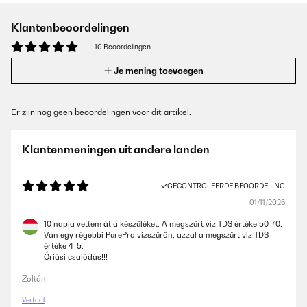
Klantenbeoordelingen
10 Beoordelingen
Je mening toevoegen
Er zijn nog geen beoordelingen voor dit artikel.
Klantenmeningen uit andere landen
GECONTROLEERDE BEOORDELING
01/11/2025
10 napja vettem át a készüléket. A megszűrt víz TDS értéke 50-70.
Van egy régebbi PurePro vizszűrőn, azzal a megszűrt víz TDS
értéke 4-5.
Óriási csalódás!!!
Zoltán
Vertaal