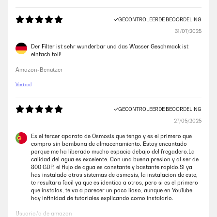
GECONTROLEERDE BEOORDELING
31/07/2025
Der Filter ist sehr wunderbar und das Wasser Geschmack ist
einfach toll!
Amazon-Benutzer
Vertaal
GECONTROLEERDE BEOORDELING
27/05/2025
Es el tercer aparato de Osmosis que tengo y es el primero que
compro sin bombona de almacenamiento. Estoy encantado
porque me ha liberado mucho espacio debajo del fregadero.La
calidad del agua es excelente. Con una buena presion y al ser de
800 GDP, el flujo de agua es constante y bastante rapido.Si ya
has instalado otros sistemas de osmosis, la instalacion de este,
te resultara facil ya que es identica a otros, pero si es el primero
que instalas, te va a parecer un poco lioso, aunque en YouTube
hay infinidad de tutoriales explicando como instalarlo.
Usuario/a de amazon