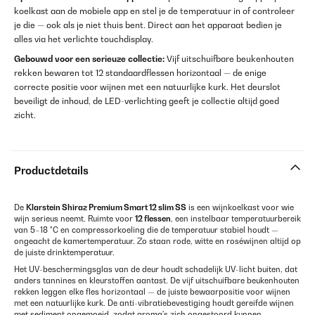
koelkast aan de mobiele app en stel je de temperatuur in of controleer
je die — ook als je niet thuis bent. Direct aan het apparaat bedien je
alles via het verlichte touchdisplay.
Gebouwd voor een serieuze collectie:
Vijf uitschuifbare beukenhouten
rekken bewaren tot 12 standaardflessen horizontaal — de enige
correcte positie voor wijnen met een natuurlijke kurk. Het deurslot
beveiligt de inhoud, de LED-verlichting geeft je collectie altijd goed
zicht.
Productdetails
De
Klarstein Shiraz Premium Smart 12 slim SS
is een wijnkoelkast voor wie
wijn serieus neemt. Ruimte voor
12 flessen
, een instelbaar temperatuurbereik
van 5–18 °C en compressorkoeling die de temperatuur stabiel houdt —
ongeacht de kamertemperatuur. Zo staan rode, witte en roséwijnen altijd op
de juiste drinktemperatuur.
Het UV-beschermingsglas van de deur houdt schadelijk UV-licht buiten, dat
anders tannines en kleurstoffen aantast. De vijf uitschuifbare beukenhouten
rekken leggen elke fles horizontaal — de juiste bewaarpositie voor wijnen
met een natuurlijke kurk. De anti-vibratiebevestiging houdt gereifde wijnen
met sediment ongemoeid, zodat aroma's zich ongestoord kunnen