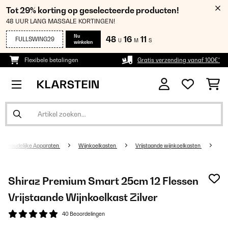
Tot 29% korting op geselecteerde producten!
48 UUR LANG MASSALE KORTINGEN!
Nu
48
16
11
FULLSWING29
U
M
S
winkelen
Flexibele betalingen
Gratis verzending vanaf 100€*
uishoudelijke Apparaten
Wijnkoelkasten
Vrijstaande wijnkoelkasten
Shiraz Premium Smart 25cm 12 Flessen
Vrijstaande Wijnkoelkast Zilver
40 Beoordelingen