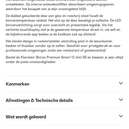
ontwikkelen. De interne actievekoolfilter absorbeert omgevingsgeuren,
waardoor het bouquet van je wijn onaangetast blijft.
De dubbel geïsoleerde deur van glas en roestvrij staal houdt de
binnentemperatuur stabiel. Het slot op de deur beveiligt je collectie. De LED-
binnenverlichting zorgt voor overzicht en presentatie tegelijk. Via het
verlichte touchdisplay stel je de gewenste temperatuur direct in; via wifi en
de bijbehorende app bedien je de koelkast ook op afstand.
Het slanke design in roestvrijstalen uitstraling past in de woonkamer,
keuken of thuisbar zonder op te vallen. Geschikt voor privégebruik en voor
professionele omgevingen zoals een restaurant of gastenverblijf.
Bestel de Klarstein Shiraz Premium Smart 12 slim SS en bewaar je wijn altijd
onder de juiste omstandigheden.
Kenmerken
Afmetingen & Technische details
Wat wordt geleverd