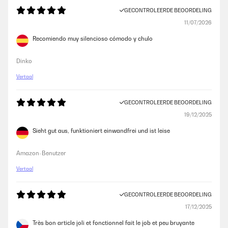
GECONTROLEERDE BEOORDELING
11/07/2026
Recomiendo muy silencioso cómodo y chulo
Dinko
Vertaal
GECONTROLEERDE BEOORDELING
19/12/2025
Sieht gut aus, funktioniert einwandfrei und ist leise
Amazon-Benutzer
Vertaal
GECONTROLEERDE BEOORDELING
17/12/2025
Très bon article joli et fonctionnel fait le job et peu bruyante