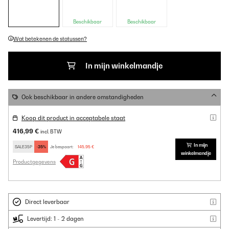
Beschikbaar
Beschikbaar
Wat betekenen de statussen?
In mijn winkelmandje
Ook beschikbaar in andere omstandigheden
Koop dit product in acceptabele staat
416,99 €
incl. BTW
In mijn
SALE35P
-35%
Je bespaart:
145,95 €
winkelmandje
Productgegevens
Direct leverbaar
Levertijd: 1 - 2 dagen