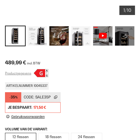
1/10
+5
489,99 €
incl. BTW
Productgegevens
ARTIKELNUMMER: 10045337
-35%
CODE:
SALE35P
JE BESPAART:
171,50 €
Gebruiksvoorwaarden
VOLUME VAN DE VARIANT:
12 flessen
18 flessen
24 flessen