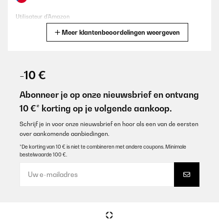
Utilisateur d'Amazon
Meer klantenbeoordelingen weergeven
Vertaal
GECONTROLEERDE BEOORDELING
14/12/2025
-10 €
Bellissime oltre alle mie aspettative
Abonneer je op onze nieuwsbrief en ontvang
Utente Amazon
10 €* korting op je volgende aankoop.
Vertaal
Schrijf je in voor onze nieuwsbrief en hoor als een van de eersten
over aankomende aanbiedingen.
GECONTROLEERDE BEOORDELING
*De korting van 10 € is niet te combineren met andere coupons. Minimale
bestelwaarde 100 €.
07/12/2025
Pünktliche Lieferung, schönes Design, ich habe ihn in weiß
bestellt, es passen sowohl Wein als auch Sekt Flaschen hinein.
Wirklich praktisch zum schlichten, sehr zu empfehlen, auch das
Preis Verhältnis, mir hat die 1 Zone Kühlung gereicht, Licht gibt's
auch noch