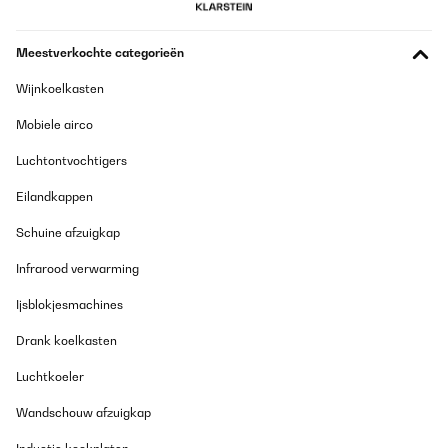
Amazon-Benutzer
Vertaal
Meestverkochte categorieën
GECONTROLEERDE BEOORDELING
Wijnkoelkasten
24/11/2025
Mobiele airco
Ein zuverlässiger gut funktionierendes Stück. Der Geräuschpegel
ist Superleise!
Luchtontvochtigers
Amazon-Benutzer
Eilandkappen
Vertaal
Schuine afzuigkap
GECONTROLEERDE BEOORDELING
Infrarood verwarming
17/11/2025
Ijsblokjesmachines
Ich habe einen Getränkekühlschrank für den Partykeller gesucht.
Der Kühlschrank ist ordentlich verarbeitet und sieht wertig aus.
Drank koelkasten
Er kam gut verpackt an. Es passen ausreichend viele Flaschen
rein und die Bedienung und der Aufbau waren simpel. Das LED
Luchtkoeler
Licht sieht schick aus. Die Kühlleistung ist auch gut, lediglich
dauert es etwas, bis der Kühlschrank nach Entnahme von
Wandschouw afzuigkap
Flaschen/Wiederbefüllung wieder auf die Zieltemperatur kommt.
Das ist aber auch das Einzige - das ändert aber nichts daran,