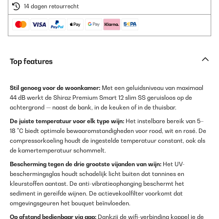
14 dagen retourrecht
Top features
Stil genoeg voor de woonkamer:
Met een geluidsniveau van maximaal
44 dB werkt de Shiraz Premium Smart 12 slim SS geruisloos op de
achtergrond — naast de bank, in de keuken of in de thuisbar.
De juiste temperatuur voor elk type wijn:
Het instelbare bereik van 5–
18 °C biedt optimale bewaaromstandigheden voor rood, wit en rosé. De
compressorkoeling houdt de ingestelde temperatuur constant, ook als
de kamertemperatuur schommelt.
Bescherming tegen de drie grootste vijanden van wijn:
Het UV-
beschermingsglas houdt schadelijk licht buiten dat tannines en
kleurstoffen aantast. De anti-vibratieophanging beschermt het
sediment in gereifde wijnen. De actievekoolfilter voorkomt dat
omgevingsgeuren het bouquet beïnvloeden.
Op afstand bedienbaar via app:
Dankzij de wifi-verbinding koppel je de