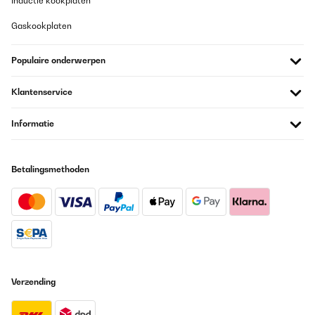
Inductie kookplaten
dass ich den Kühlschrank rundum empfehlen kann.
Amazon-Benutzer
Gaskookplaten
Vertaal
Populaire onderwerpen
GECONTROLEERDE BEOORDELING
Klantenservice
11/11/2025
Mooie en ruime wijnkoelkast voor een goede prijs. Je hoort hem
Informatie
wel een beetje in een stille kamer, maar het is zeker niet storend.
Amazon-gebruiker
Betalingsmethoden
Vertaal
GECONTROLEERDE BEOORDELING
28/08/2025
Jederzeit gerne wieder
Verzending
Amazon-Benutzer
Vertaal