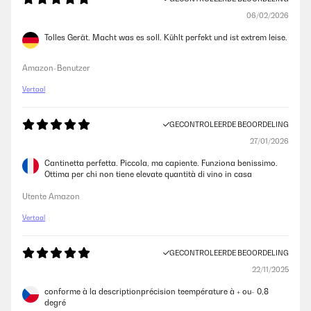
06/02/2026
Tolles Gerät. Macht was es soll. Kühlt perfekt und ist extrem leise.
Amazon-Benutzer
Vertaal
GECONTROLEERDE BEOORDELING
27/01/2026
Cantinetta perfetta. Piccola, ma capiente. Funziona benissimo.
Ottima per chi non tiene elevate quantità di vino in casa
Utente Amazon
Vertaal
GECONTROLEERDE BEOORDELING
22/11/2025
conforme à la descriptionprécision teempérature à + ou- 0,8
degré