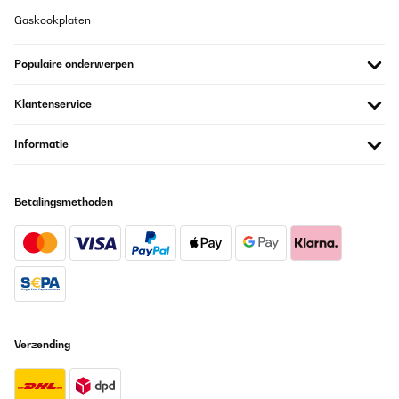
sauber, das Glas ist makellos, Fingerabdrücke wische ich mit
Gaskookplaten
Mikrofasertuch weg.Die Bedienknöpfe reagieren zuverlässig, das
LCD ist gut ablesbar.Was mir besonders gefälltOptischer
Mehrwert durch Glastür und Innenlicht – Wein wird „Teil des
Raums“Einfache, stabile Temperaturführung zwischen 5 und 18
Populaire onderwerpen
°CKompaktes Format, trotzdem Platz für 12 Flaschen inkl.
Standard‑ChampagnerFreistehend und pflegeleicht dank
Klantenservice
automatischer AbtauungWas man wissen sollteEinzonen-Gerät:
Für sehr unterschiedliche Trinktemperaturen braucht es
Kompromisse oder eine zweite ZoneIn ruhigen
Informatie
Wohnzimmermomenten ist der Kompressor hörbarTiefe von 60
cm einplanen und Rückwandabstand für die Luftzirkulation
lassenFazit (4/5) Ein sehr gelungener, wohnzimmertauglicher
Weinschrank mit schöner Präsentation und verlässlicher
Betalingsmethoden
Temperatur – ideal für alle, die eine Auswahl trinkbereit halten
möchten. Einen Punkt ziehe ich ab, weil der Kühler in absolut
ruhiger Umgebung hörbar ist. Mit passendem Standort ist das
für mich aber gut vertretbar.
Amazon-Benutzer
Vertaal
Verzending
GECONTROLEERDE BEOORDELING
10/08/2025
Der Artikel i