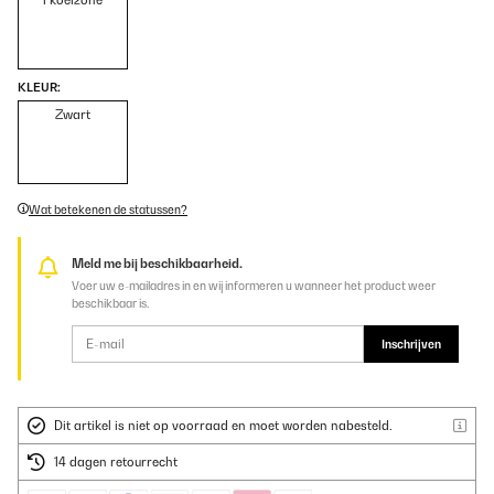
1 koelzone
KLEUR:
Zwart
Wat betekenen de statussen?
Meld me bij beschikbaarheid.
Voer uw e-mailadres in en wij informeren u wanneer het product weer
beschikbaar is.
Inschrijven
Dit artikel is niet op voorraad en moet worden nabesteld.
14 dagen retourrecht