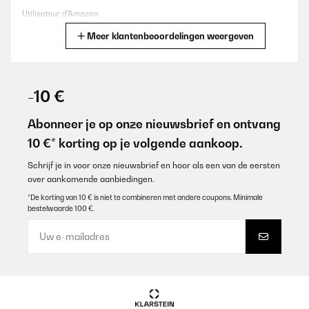
Utilisateur d'Amazon
Meer klantenbeoordelingen weergeven
Vertaal
GECONTROLEERDE BEOORDELING
17/10/2025
-10 €
J’ai 2 autres produits klarstein pour fromage et radiateur pour
salle de bain.Ils sont parfaits
Abonneer je op onze nieuwsbrief en ontvang
10 €* korting op je volgende aankoop.
Utilisateur d'Amazon
Vertaal
Schrijf je in voor onze nieuwsbrief en hoor als een van de eersten
over aankomende aanbiedingen.
*De korting van 10 € is niet te combineren met andere coupons. Minimale
GECONTROLEERDE BEOORDELING
bestelwaarde 100 €.
22/09/2025
Ich habe den Klarstein-Weinkühlschrank als freistehendes
„Sideboard-Highlight“ im Wohnzimmer platziert, um
Lieblingsflaschen griffbereit und schön präsentiert zu haben.
Unterm Strich bin ich sehr zufrieden – mit einem kleinen
Vorbehalt beim Geräuschpegel, wenn es abends ganz ruhig
ist.Alltag und NutzungKapazität und Bestückung: Mit 31 Litern
und drei Drahtböden fasst er bei mir 12 Standard‑0,75‑l‑Flaschen.