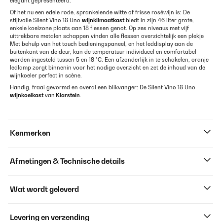
elegant gepresenteerd.
Of het nu een edele rode, sprankelende witte of frisse roséwijn is: De
stijlvolle Silent Vino 18 Uno
wijnklimaatkast
biedt in zijn 46 liter grote,
enkele koelzone plaats aan 18 flessen genot. Op zes niveaus met vijf
uittrekbare metalen schappen vinden alle flessen overzichtelijk een plekje
Met behulp van het touch bedieningspaneel, en het leddisplay aan de
buitenkant van de deur, kan de temperatuur individueel en comfortabel
worden ingesteld tussen 5 en 18 °C. Een afzonderlijk in te schakelen, oranje
ledlamp zorgt binnenin voor het nodige overzicht en zet de inhoud van de
wijnkoeler perfect in scène.
Handig, fraai gevormd en overal een blikvanger: De Silent Vino 18 Uno
wijnkoelkast
van
Klarstein
.
Kenmerken
Afmetingen & Technische details
Wat wordt geleverd
Levering en verzending