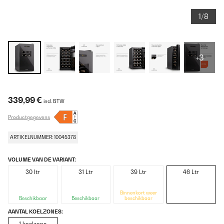
1/8
+3
339,99 €
incl. BTW
Productgegevens
ARTIKELNUMMER: 10045378
VOLUME VAN DE VARIANT:
30 ltr
31 Ltr
39 Ltr
46 Ltr
Binnenkort weer
Beschikbaar
Beschikbaar
beschikbaar
AANTAL KOELZONES: