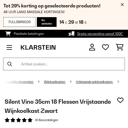
Tot 29% korting op geselecteerde producten!
48 UUR LANG MASSALE KORTINGEN!
Nu
14
29
18
FULLSWING29
U
M
S
winkelen
Flexibele betalingen
Gratis verzending vanaf 100€*
uishoudelijke Apparaten
Wijnkoelkasten
Vrijstaande wijnkoelkasten
Silent Vino 35cm 18 Flessen Vrijstaande
Wijnkoelkast Zwart
16 Beoordelingen