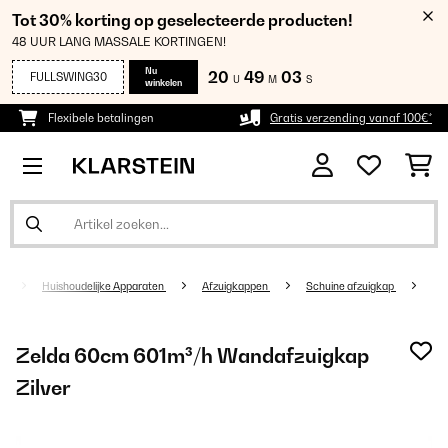
Tot 30% korting op geselecteerde producten!
48 UUR LANG MASSALE KORTINGEN!
Nu
20
49
03
FULLSWING30
U
M
S
winkelen
Flexibele betalingen
Gratis verzending vanaf 100€*
Huishoudelijke Apparaten
Afzuigkappen
Schuine afzuigkap
Zelda 60cm 601m³/h Wandafzuigkap
Zilver