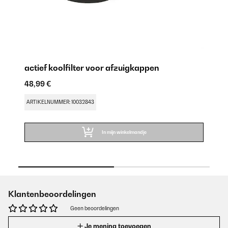
actief koolfilter voor afzuigkappen
Ve
48,99 €
33
ARTIKELNUMMER: 10032843
AR
In mijn winkelmandje
Klantenbeoordelingen
Geen beoordelingen
Je mening toevoegen