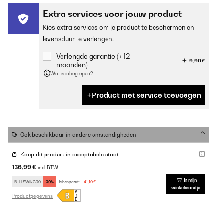
Extra services voor jouw product
Kies extra services om je product te beschermen en
levensduur te verlengen.
Verlengde garantie (+ 12
9,90 €
maanden)
Wat is inbegrepen?
Product met service toevoegen
Ook beschikbaar in andere omstandigheden
Koop dit product in acceptabele staat
136,99 €
incl. BTW
In mijn
FULLSWING30
-30%
Je bespaart:
41,10 €
winkelmandje
Productgegevens