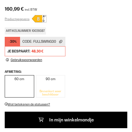
160,99 €
incl. BTW
Productgegevens
ARTIKELNUMMER: 10029387
-30%
CODE:
FULLSWING30
JE BESPAART:
48,30 €
Gebruiksvoorwaarden
AFMETING:
60 cm
90 cm
Binnenkort weer
beschikbaar
Wat betekenen de statussen?
In mijn winkelmandje