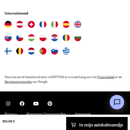
Internationaal
Deze site wordt beschermd door reCAPTCHA en is onderhevig aan het
Privacybeleid
en de
Servicevoorwaarden
van Google.
Privacy
Algemene Voorwaarden
Impressie
160,99 €
In mijn winkelmandje
Copyright © 2026 Klarstein. All rights reserved