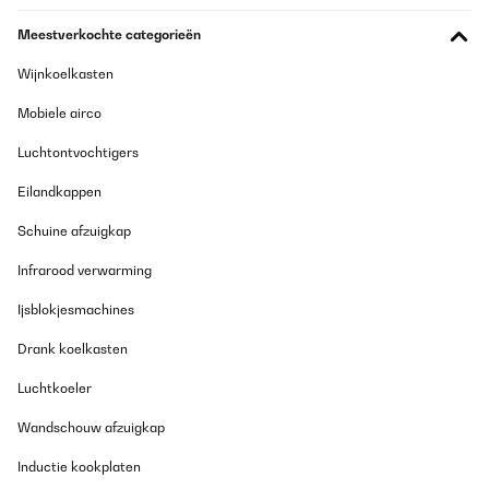
Meestverkochte categorieën
Wijnkoelkasten
Mobiele airco
Luchtontvochtigers
Eilandkappen
Schuine afzuigkap
Infrarood verwarming
Ijsblokjesmachines
Drank koelkasten
Luchtkoeler
Wandschouw afzuigkap
Inductie kookplaten