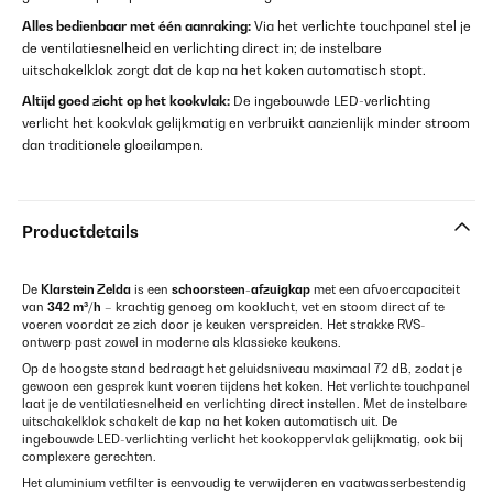
Alles bedienbaar met één aanraking:
Via het verlichte touchpanel stel je
de ventilatiesnelheid en verlichting direct in; de instelbare
uitschakelklok zorgt dat de kap na het koken automatisch stopt.
Altijd goed zicht op het kookvlak:
De ingebouwde LED-verlichting
verlicht het kookvlak gelijkmatig en verbruikt aanzienlijk minder stroom
dan traditionele gloeilampen.
Productdetails
De
Klarstein Zelda
is een
schoorsteen-afzuigkap
met een afvoercapaciteit
van
342 m³/h
– krachtig genoeg om kooklucht, vet en stoom direct af te
voeren voordat ze zich door je keuken verspreiden. Het strakke RVS-
ontwerp past zowel in moderne als klassieke keukens.
Op de hoogste stand bedraagt het geluidsniveau maximaal 72 dB, zodat je
gewoon een gesprek kunt voeren tijdens het koken. Het verlichte touchpanel
laat je de ventilatiesnelheid en verlichting direct instellen. Met de instelbare
uitschakelklok schakelt de kap na het koken automatisch uit. De
ingebouwde LED-verlichting verlicht het kookoppervlak gelijkmatig, ook bij
complexere gerechten.
Het aluminium vetfilter is eenvoudig te verwijderen en vaatwasserbestendig