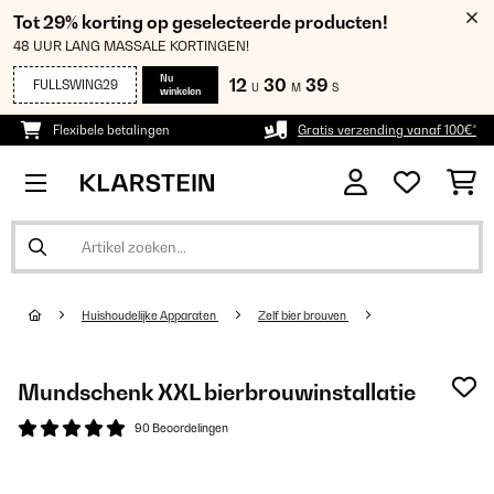
Tot 29% korting op geselecteerde producten!
48 UUR LANG MASSALE KORTINGEN!
Nu
12
30
39
FULLSWING29
U
M
S
winkelen
Flexibele betalingen
Gratis verzending vanaf 100€*
Huishoudelijke Apparaten
Zelf bier brouven
Mundschenk XXL bierbrouwinstallatie
90 Beoordelingen