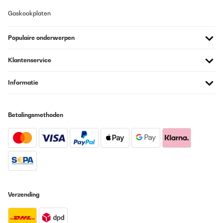
GECONTROLEERDE BEOORDELING
Gaskookplaten
18/02/2025
Encantado, le faltaría un filtro en la toma de recirculación de la
Populaire onderwerpen
cerveza.Muy buena compra.
Klantenservice
Usuario/a de amazon
Vertaal
Informatie
GECONTROLEERDE BEOORDELING
31/01/2025
Betalingsmethoden
Ottimo in tutto
Utente Amazon
Vertaal
GECONTROLEERDE BEOORDELING
Verzending
03/01/2024
Ich wollte eigentlich den VEVOR Braubehälter kaufen. Allerdings