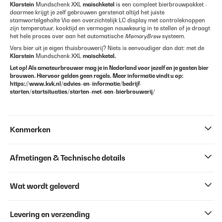
Klarstein
Mundschenk XXL
maischketel
is een compleet bierbrouwpakket -
daarmee krijgt je zelf gebrouwen gerstenat altijd het juiste
stamwortelgehalte Via een overzichtelijk LC display met controleknoppen
zijn temperatuur, kooktijd en vermogen nauwkeurig in te stellen of je draagt
het hele proces over aan het automatische
MemoryBrew
systeem.
Vers bier uit je eigen thuisbrouwerij? Niets is eenvoudiger dan dat: met de
Klarstein
Mundschenk XXL
maischketel.
Let op! Als amateurbrouwer mag je in Nederland voor jezelf en je gasten bier
brouwen. Hiervoor gelden geen regels. Meer informatie vindt u op:
https://www.kvk.nl/advies-en-informatie/bedrijf-
starten/startsituaties/starten-met-een-bierbrouwerij/
Kenmerken
Afmetingen & Technische details
Wat wordt geleverd
Levering en verzending