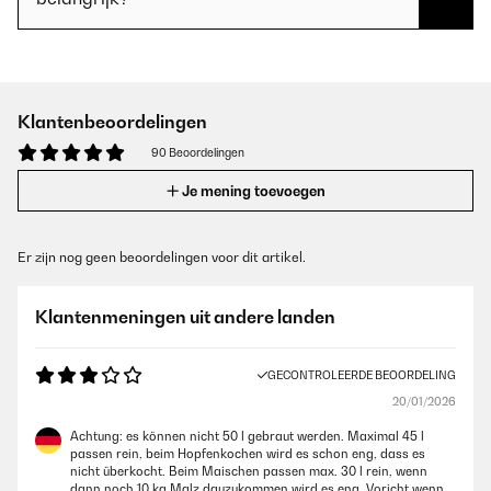
Klantenbeoordelingen
90 Beoordelingen
Je mening toevoegen
Er zijn nog geen beoordelingen voor dit artikel.
Klantenmeningen uit andere landen
GECONTROLEERDE BEOORDELING
20/01/2026
Achtung: es können nicht 50 l gebraut werden. Maximal 45 l
passen rein, beim Hopfenkochen wird es schon eng, dass es
nicht überkocht. Beim Maischen passen max. 30 l rein, wenn
dann noch 10 kg Malz dauzukommen wird es eng. Voricht wenn