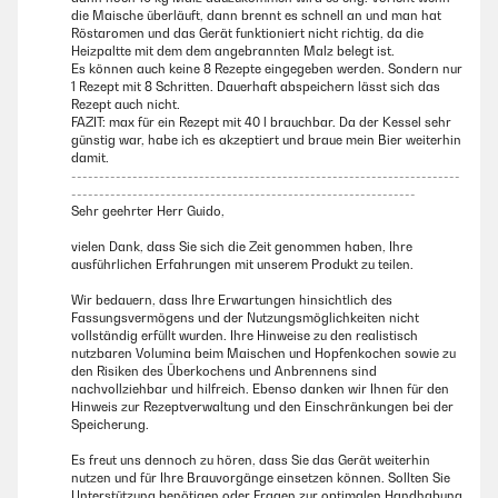
die Maische überläuft, dann brennt es schnell an und man hat
Röstaromen und das Gerät funktioniert nicht richtig, da die
Heizpaltte mit dem dem angebrannten Malz belegt ist.
Es können auch keine 8 Rezepte eingegeben werden. Sondern nur
1 Rezept mit 8 Schritten. Dauerhaft abspeichern lässt sich das
Rezept auch nicht.
FAZIT: max für ein Rezept mit 40 l brauchbar. Da der Kessel sehr
günstig war, habe ich es akzeptiert und braue mein Bier weiterhin
damit.
----------------------------------------------------------------------
--------------------------------------------------------------
Sehr geehrter Herr Guido,
vielen Dank, dass Sie sich die Zeit genommen haben, Ihre
ausführlichen Erfahrungen mit unserem Produkt zu teilen.
Wir bedauern, dass Ihre Erwartungen hinsichtlich des
Fassungsvermögens und der Nutzungsmöglichkeiten nicht
vollständig erfüllt wurden. Ihre Hinweise zu den realistisch
nutzbaren Volumina beim Maischen und Hopfenkochen sowie zu
den Risiken des Überkochens und Anbrennens sind
nachvollziehbar und hilfreich. Ebenso danken wir Ihnen für den
Hinweis zur Rezeptverwaltung und den Einschränkungen bei der
Speicherung.
Es freut uns dennoch zu hören, dass Sie das Gerät weiterhin
nutzen und für Ihre Brauvorgänge einsetzen können. Sollten Sie
Unterstützung benötigen oder Fragen zur optimalen Handhabung