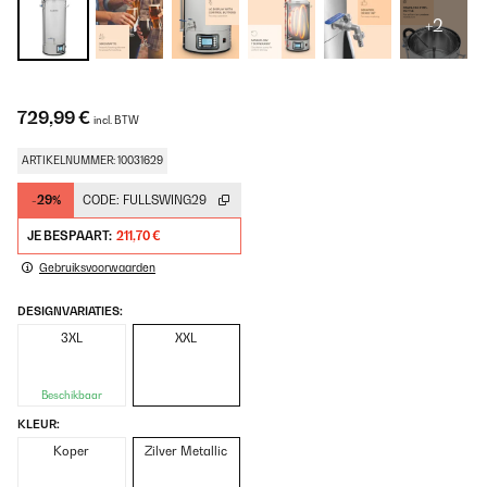
+2
729,99 €
incl. BTW
ARTIKELNUMMER: 10031629
-29%
CODE:
FULLSWING29
JE BESPAART:
211,70 €
Gebruiksvoorwaarden
DESIGNVARIATIES:
3XL
XXL
Beschikbaar
KLEUR:
Koper
Zilver Metallic