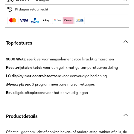
14 dagen retourrecht
Top features
3000 Watt:
sterk verwarmingselement voor krachtig maischen
Roestvrijstalen ketel:
voor een gelijkmatige temperatuurverdeling
LC display met controletoetsen:
voor eenvoudige bediening
MemoryBrew
:
6 programmeerbare maisch-etappes
Beveiligde aftapkraan:
voor het eenvoudig legen
Productdetails
Of het nu gaat om licht of donker, boven- of ondergisting, witbier of pils, de