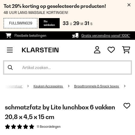
Tot 29% korting op geselecteerde producten!
48 UUR LANG MASSALE KORTINGEN!
Nu
33
29
31
FULLSWING29
U
M
S
winkelen
Flexibele betalingen
Gratis verzending vanaf 100€*
kenapparatuur
Keuken Accessoires
Broodtrommels & Snack boxes
schmatzfatz by Lite lunchbox 6 vakken
20,8 x 4,5 x 15 cm
11 Beoordelingen