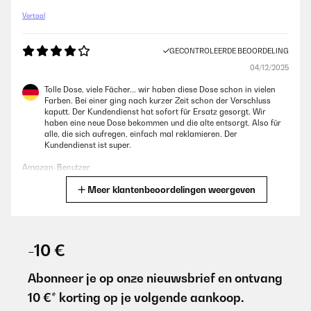
Vertaal
GECONTROLEERDE BEOORDELING
04/12/2025
Tolle Dose, viele Fächer... wir haben diese Dose schon in vielen
Farben. Bei einer ging nach kurzer Zeit schon der Verschluss
kaputt. Der Kundendienst hat sofort für Ersatz gesorgt. Wir
haben eine neue Dose bekommen und die alte entsorgt. Also für
alle, die sich aufregen, einfach mal reklamieren. Der
Kundendienst ist super.
Amazon-Benutzer
Meer klantenbeoordelingen weergeven
Vertaal
GECONTROLEERDE BEOORDELING
29/07/2025
-10 €
Die Box an sich ist super, sehr leicht, gut zu reinigen und auch mit
genügend Fächern. Leider ist bei unserer Box nach einem
Abonneer je op onze nieuwsbrief en ontvang
knappen Jahr der Verschluss abgebrochen. Klarstein kontaktiert,
10 €* korting op je volgende aankoop.
nach gut 4-wöchiger Wartezeit kam eine Mail auf Polnisch (?)
zurück. Laut Übersetzung in etwa, wir haben keinen Kontakt und