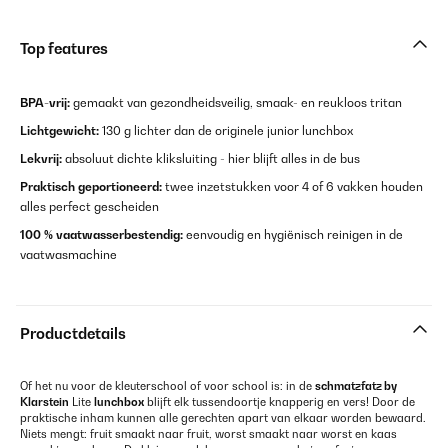
Top features
BPA-vrij:
gemaakt van gezondheidsveilig, smaak- en reukloos tritan
Lichtgewicht:
130 g lichter dan de originele junior lunchbox
Lekvrij:
absoluut dichte kliksluiting - hier blijft alles in de bus
Praktisch geportioneerd:
twee inzetstukken voor 4 of 6 vakken houden
alles perfect gescheiden
100 % vaatwasserbestendig:
eenvoudig en hygiënisch reinigen in de
vaatwasmachine
Productdetails
Of het nu voor de kleuterschool of voor school is: in de
schmatzfatz by
Klarstein
Lite
lunchbox
blijft elk tussendoortje knapperig en vers! Door de
praktische inham kunnen alle gerechten apart van elkaar worden bewaard.
Niets mengt: fruit smaakt naar fruit, worst smaakt naar worst en kaas