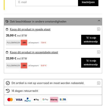
Inschrijven
Ook beschikbaar in andere omstandigheden
Koop dit product in goede staat
25,99 €
incl. BTW
In mijn
winkelmandje
FULLSWING29
-29%
Je bespaart:
7,54 €
Koop dit product in acceptabele staat
22,99 €
incl. BTW
In mijn
winkelmandje
FULLSWING29
-29%
Je bespaart:
6,67 €
Dit artikel is niet op voorraad en moet worden nabesteld.
14 dagen retourrecht