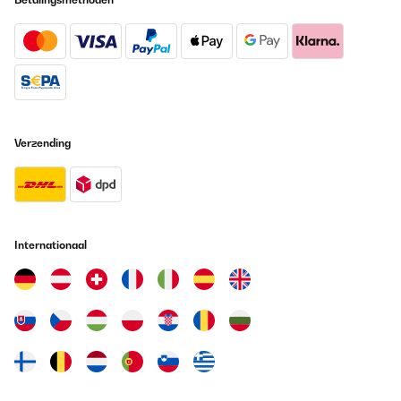
GECONTROLEERDE BEOORDELING
19/05/2025
Wir nutzen diese Brotdose nun seit einigen Monaten täglich und
sind sehr zufrieden. Die Qualität ist wirklich top: Der Kunststoff
ist robust, stabil und wirkt langlebig. Die Dose ist superleicht,
lässt sich kinderleicht öffnen und wieder fest verschließen – auch
für Kinderhände perfekt geeignet. Besonders praktisch finden
Verzending
wir, dass sie sich sehr gut reinigen lässt – sowohl per Hand als
auch in der Spülmaschine. Die Farbe ist toll und bleibt auch nach
vielen Spülgängen schön kräftig. Ein weiterer Pluspunkt: Die
Brotdose passt perfekt in den Ergobag-Schulranzen und hat
bereits mehrere Stürze überstanden, ohne kaputtzugehen oder
aufzugehen. Der Preis ist zwar etwas höher, aber aus unserer
Sicht gerechtfertigt – vor allem, wenn sie im Angebot ist.
Internationaal
Insgesamt ein rundum durchdachtes Produkt, das wir gerne
weiterempfehlen!
Amazon-Benutzer
Vertaal
GECONTROLEERDE BEOORDELING
02/12/2024