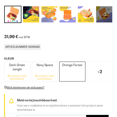
+3
31,99 €
incl. BTW
ARTIKELNUMMER: 10045562
KLEUR:
Dark Green
Navy Space
Orange Forest
Jungle
+2
Binnenkort weer
Binnenkort weer
beschikbaar
beschikbaar
Wat betekenen de statussen?
Meld me bij beschikbaarheid.
Voer uw e-mailadres in en wij informeren u wanneer het product weer
beschikbaar is.