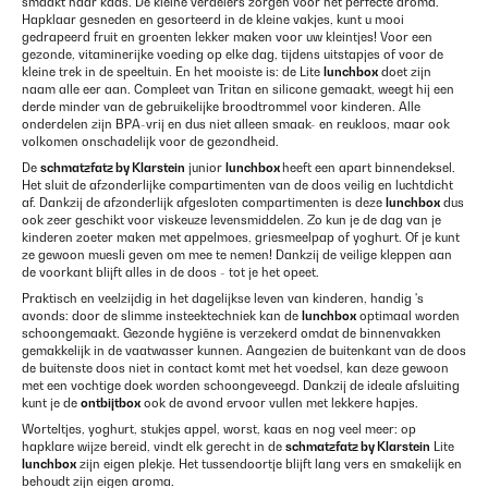
smaakt naar kaas. De kleine verdelers zorgen voor het perfecte aroma.
Hapklaar gesneden en gesorteerd in de kleine vakjes, kunt u mooi
gedrapeerd fruit en groenten lekker maken voor uw kleintjes! Voor een
gezonde, vitaminerijke voeding op elke dag, tijdens uitstapjes of voor de
kleine trek in de speeltuin. En het mooiste is: de Lite
lunchbox
doet zijn
naam alle eer aan. Compleet van Tritan en silicone gemaakt, weegt hij een
derde minder van de gebruikelijke broodtrommel voor kinderen. Alle
onderdelen zijn BPA-vrij en dus niet alleen smaak- en reukloos, maar ook
volkomen onschadelijk voor de gezondheid.
De
schmatzfatz by Klarstein
junior
lunchbox
heeft een apart binnendeksel.
Het sluit de afzonderlijke compartimenten van de doos veilig en luchtdicht
af. Dankzij de afzonderlijk afgesloten compartimenten is deze
lunchbox
dus
ook zeer geschikt voor viskeuze levensmiddelen. Zo kun je de dag van je
kinderen zoeter maken met appelmoes, griesmeelpap of yoghurt. Of je kunt
ze gewoon muesli geven om mee te nemen! Dankzij de veilige kleppen aan
de voorkant blijft alles in de doos - tot je het opeet.
Praktisch en veelzijdig in het dagelijkse leven van kinderen, handig 's
avonds: door de slimme insteektechniek kan de
lunchbox
optimaal worden
schoongemaakt. Gezonde hygiëne is verzekerd omdat de binnenvakken
gemakkelijk in de vaatwasser kunnen. Aangezien de buitenkant van de doos
de buitenste doos niet in contact komt met het voedsel, kan deze gewoon
met een vochtige doek worden schoongeveegd. Dankzij de ideale afsluiting
kunt je de
ontbijtbox
ook de avond ervoor vullen met lekkere hapjes.
Worteltjes, yoghurt, stukjes appel, worst, kaas en nog veel meer: op
hapklare wijze bereid, vindt elk gerecht in de
schmatzfatz by Klarstein
Lite
lunchbox
zijn eigen plekje. Het tussendoortje blijft lang vers en smakelijk en
behoudt zijn eigen aroma.