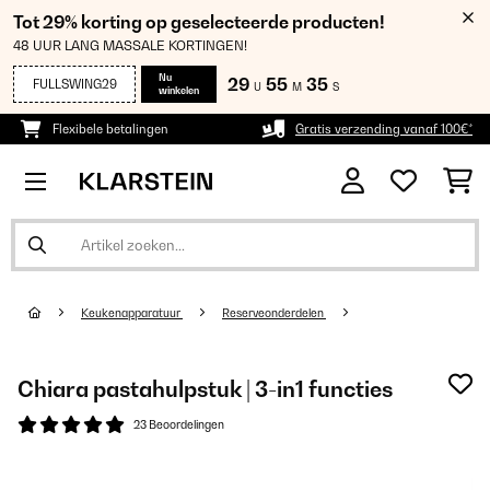
Tot 29% korting op geselecteerde producten!
48 UUR LANG MASSALE KORTINGEN!
Nu
29
55
35
FULLSWING29
U
M
S
winkelen
Flexibele betalingen
Gratis verzending vanaf 100€*
Keukenapparatuur
Reserveonderdelen
Chiara pastahulpstuk | 3-in1 functies
23 Beoordelingen