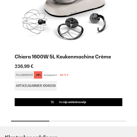
Chiara 1600W 5L Keukenmachine Crème
C
236,99 €
30
FULLSWING29
-29%
Je bespaart:
68,73 €
SA
ARTIKELNUMMER: 10045126
AR
In mijn winkelmandje