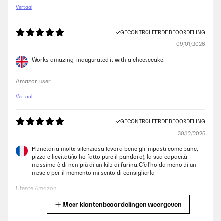
Vertaal
GECONTROLEERDE BEOORDELING
09/01/2026
Works amazing, inaugurated it with a cheesecake!
Amazon user
Vertaal
GECONTROLEERDE BEOORDELING
30/12/2025
Planetaria molto silenziosa lavora bene gli impasti come pane,
pizza e lievitati(io ho fatto pure il pandoro); la sua capacità
massima è di non più di un kilo di farina.C'è l'ho da meno di un
mese e per il momento mi sento di consigliarla
Utente Amazon
Meer klantenbeoordelingen weergeven
Vertaal