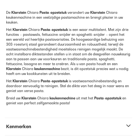
De
Klarstein
Chiara
Pasta-opzetstuk
verandert uw
Klarstein
Chiara
keukenmachine in een veelzijdige pastamachine en brengt plezier in uw
keuken.
Het
Klarstein
Chiara
Pasta-opzetstuk
is een waar multitalent. Met zijn drie
functies – pastawals, fettuccine-snijder en spaghetti-snijder – opent het
een wereld vol heerlijke pastavariaties. De hoogwaardige behuizing van
303-roestvrij staal garandeert duurzaamheid en robuustheid, terwijl de
vaatwasmachinebestendigheid moeiteloos reinigen mogelijk maakt. De
acht instelbare diktestanden stellen u in staat om de deegvellen nauwkeurig
aan te passen aan uw voorkeuren en traditionele pasta, spaghetti,
fettuccine, lasagne en meer te creëren. Als u van pasta houdt en een
Klarstein
Chiara
keukenmachine
bezit, is dit opzetstuk precies wat u nodig
heeft om uw kookkunsten uit te breiden.
Het
Klarstein
Chiara
Pasta-opzetstuk
is vaatwasmachinebestendig en
daardoor eenvoudig te reinigen. Stel de dikte van het deeg in naar wens en
geniet van verse pasta.
Breid uw
Klarstein
Chiara
keukenmachine
uit met het
Pasta-opzetstuk
en
geniet van perfect zelfgemaakte pasta!
Kenmerken