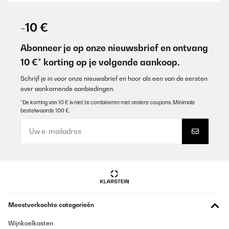
GECONTROLEERDE BEOORDELING
24/12/2025
-10 €
Très satisfait, pas trop bruyant, mélange même les petites
quantités, élégant, assez puissant.
Abonneer je op onze nieuwsbrief en ontvang
10 €* korting op je volgende aankoop.
Utilisateur d'Amazon
Vertaal
Schrijf je in voor onze nieuwsbrief en hoor als een van de eersten
over aankomende aanbiedingen.
*De korting van 10 € is niet te combineren met andere coupons. Minimale
GECONTROLEERDE BEOORDELING
bestelwaarde 100 €.
20/12/2025
Die Küchenmaschine hält was sie verspricht.Sämtliche Teige wie
u.a. der zähe Brotteig zum Kneten (vormals hatte ich mich mit
den Händen hart geplagt) sind kein Problem für die kraftvolle und
robuste Maschine und somit eine große Erleichterung für alle
Rührteige (-tätigkeiten). Preis-Leistung (war auch noch im
Angebot) ist wirklich empfehlenswert.
Amazon-Benutzer
Meestverkochte categorieën
Vertaal
Wijnkoelkasten