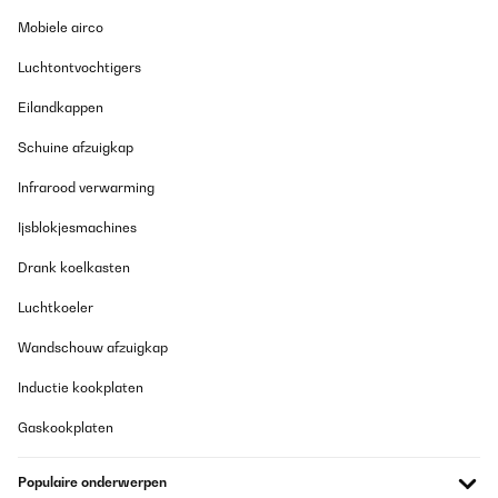
GECONTROLEERDE BEOORDELING
Mobiele airco
17/12/2025
5 Sterne wären es, (somit 4,6 Sterne) wenn es mich nicht stören
Luchtontvochtigers
würde, das der Knethaken nicht bis zum Boden geht und damit
Mehl am Boden bleibt und nicht mitgenommen wird. Ansonsten
Eilandkappen
generell gutes Material, die Knethaken sehr massives Material
(kein Plastik Gedöns), Lautstärke auch bei hoher Drehzahl sehr
Schuine afzuigkap
angenehm. Werde die Maschine sicherlich noch oft benutzen und
wenn sich was an der Sternenzahl ändern sollte, werde ich
Infrarood verwarming
berichten.Die Nudelaufsätze habe ich noch nicht getestet, aber
auch da werde ich berichten.
Ijsblokjesmachines
Amazon-Benutzer
Drank koelkasten
Vertaal
Luchtkoeler
GECONTROLEERDE BEOORDELING
Wandschouw afzuigkap
12/12/2025
Inductie kookplaten
Da meine Frau gerne Brot backt und beim kneten die alte
Küchenmaschine langsam den Geist aufgibt suchten wir was
Gaskookplaten
Neues. Nach längerer suchen sind wir auf die Klarstein Chiara
gestoßen. Diese ist nun seit einem Monat im Einsatz und meine
Frau ist überaus zufrieden mit ihr. Sie läuft sehr ruhig und leise,
Populaire onderwerpen
beim kneten bleibt sie standfest stehen. Der Teig wird auch am