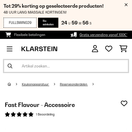
Tot 29% korting op geselecteerde producten!
48 UUR LANG MASSALE KORTINGEN!
Nu
24
59
56
FULLSWING29
U
M
S
winkelen
Flexibele betalingen
Gratis verzending vanaf 100€*
Keukenapparatuur
Reserveonderdelen
Fast Flavour - Accessoire
1 Beoordeling