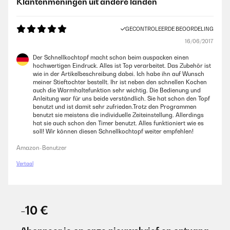
Klantenmeningen uit andere landen
GECONTROLEERDE BEOORDELING
16/06/2017
Der Schnellkochtopf macht schon beim auspacken einen
hochwertigen Eindruck. Alles ist Top verarbeitet. Das Zubehör ist
wie in der Artikelbeschreibung dabei. Ich habe ihn auf Wunsch
meiner Stieftochter bestellt. Ihr ist neben den schnellen Kochen
auch die Warmhaltefunktion sehr wichtig. Die Bedienung und
Anleitung war für uns beide verständlich. Sie hat schon den Topf
benutzt und ist damit sehr zufrieden.Trotz den Programmen
benutzt sie meistens die individuelle Zeiteinstellung. Allerdings
hat sie auch schon den Timer benutzt. Alles funktioniert wie es
soll! Wir können diesen Schnellkochtopf weiter empfehlen!
Amazon-Benutzer
Vertaal
-10 €