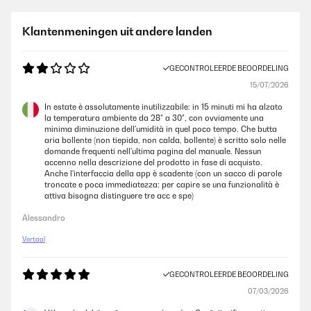
Klantenmeningen uit andere landen
GECONTROLEERDE BEOORDELING
15/07/2026
In estate è assolutamente inutilizzabile: in 15 minuti mi ha alzato
la temperatura ambiente da 28° a 30°, con ovviamente una
minima diminuzione dell'umidità in quel poco tempo. Che butta
aria bollente (non tiepida, non calda, bollente) è scritto solo nelle
domande frequenti nell'ultima pagina del manuale. Nessun
accenno nella descrizione del prodotto in fase di acquisto.
Anche l'interfaccia della app è scadente (con un sacco di parole
troncate e poca immediatezza: per capire se una funzionalità è
attiva bisogna distinguere tre acc e spe)
Alessandro
Vertaal
GECONTROLEERDE BEOORDELING
07/03/2026