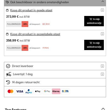
Ook beschikbaar in andere omstandigheden
Koop dit product in goede staat
273,99 €
incl. BTW
In mijn
winkelmandje
FULLSWING30
-30%
Je bespaart:
82,20 €
Koop dit product in acceptabele staat
258,99 €
incl. BTW
In mijn
winkelmandje
FULLSWING30
-30%
Je bespaart:
77,70 €
Direct leverbaar
Levertijd: 1 dag
14 dagen retourrecht
Top features