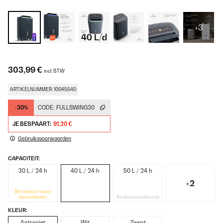
+3
303,99 €
incl. BTW
ARTIKELNUMMER: 10045540
-30%
CODE:
FULLSWING30
JE BESPAART:
91,20 €
Gebruiksvoorwaarden
CAPACITEIT:
30 L / 24 h
40 L / 24 h
50 L / 24 h
+2
Binnenkort weer
beschikbaar
Andere combinatie
KLEUR:
Antraciet
Wit
Zwart