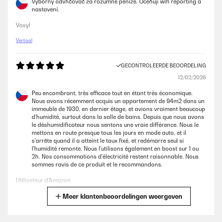
Výborný odvhčovač za rozumné peníze. Oceňuji wifi reporting a
nastavení.
Vasyl
Vertaal
GECONTROLEERDE BEOORDELING
12/02/2026
Peu encombrant, très efficace tout en étant très économique.
Nous avons récemment acquis un appartement de 94m2 dans un
immeuble de 1930, en dernier étage, et avions vraiment beaucoup
d'humidité, surtout dans la salle de bains. Depuis que nous avons
le déshumidificateur nous sentons une vraie différence. Nous le
mettons en route presque tous les jours en mode auto, et il
s'arrête quand il a atteint le taux fixé, et redémarre seul si
l'humidité remonte. Nous l'utilisons également en boost sur 1 ou
2h. Nos consommations d'électricité restent raisonnable. Nous
sommes ravis de ce produit et le recommandons.
Utilisateur d'Amazon
Meer klantenbeoordelingen weergeven
Vertaal
GECONTROLEERDE BEOORDELING