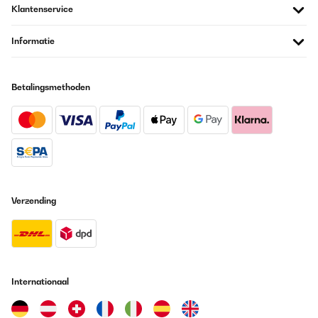
bassa... Soprattutto la notte... Perché è talmente potente che vi
Klantenservice
farebbe seccare la gola e pure le piante in casa
Utente Amazon
Informatie
Vertaal
Betalingsmethoden
GECONTROLEERDE BEOORDELING
23/12/2025
Works fine, just wish the app had some litters production
statistics
Amazon user
Vertaal
Verzending
GECONTROLEERDE BEOORDELING
20/12/2025
Das Gerät funktionierte über ein Jahr sehr gut. Dann wurde es
leider undicht, was scheinbar vorkommen kann. Ich habe dann
Internationaal
Kontakt mit Klarstein aufgenommen, umgehend Antwort
bekommen, das Gerät zurückgeschickt und kostenlos ein
Neugerät erhalten. Auch dieses leistet sehr gute Arbeit. Sehr gute