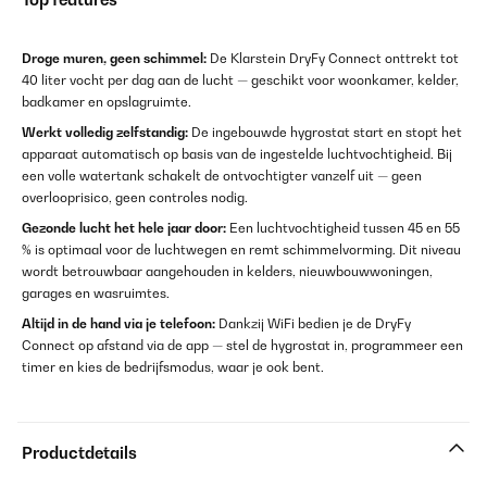
Droge muren, geen schimmel:
De Klarstein DryFy Connect onttrekt tot
40 liter vocht per dag aan de lucht — geschikt voor woonkamer, kelder,
badkamer en opslagruimte.
Werkt volledig zelfstandig:
De ingebouwde hygrostat start en stopt het
apparaat automatisch op basis van de ingestelde luchtvochtigheid. Bij
een volle watertank schakelt de ontvochtigter vanzelf uit — geen
overlooprisico, geen controles nodig.
Gezonde lucht het hele jaar door:
Een luchtvochtigheid tussen 45 en 55
% is optimaal voor de luchtwegen en remt schimmelvorming. Dit niveau
wordt betrouwbaar aangehouden in kelders, nieuwbouwwoningen,
garages en wasruimtes.
Altijd in de hand via je telefoon:
Dankzij WiFi bedien je de DryFy
Connect op afstand via de app — stel de hygrostat in, programmeer een
timer en kies de bedrijfsmodus, waar je ook bent.
Productdetails