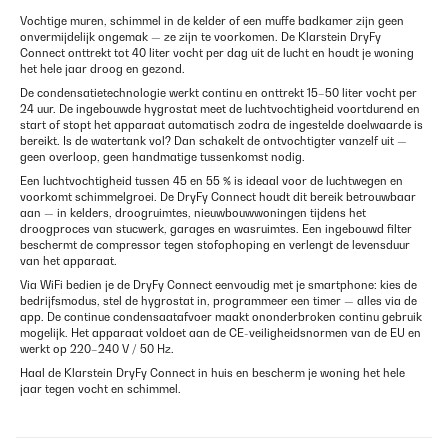
Vochtige muren, schimmel in de kelder of een muffe badkamer zijn geen
onvermijdelijk ongemak — ze zijn te voorkomen. De Klarstein DryFy
Connect onttrekt tot 40 liter vocht per dag uit de lucht en houdt je woning
het hele jaar droog en gezond.
De condensatietechnologie werkt continu en onttrekt 15–50 liter vocht per
24 uur. De ingebouwde hygrostat meet de luchtvochtigheid voortdurend en
start of stopt het apparaat automatisch zodra de ingestelde doelwaarde is
bereikt. Is de watertank vol? Dan schakelt de ontvochtigter vanzelf uit —
geen overloop, geen handmatige tussenkomst nodig.
Een luchtvochtigheid tussen 45 en 55 % is ideaal voor de luchtwegen en
voorkomt schimmelgroei. De DryFy Connect houdt dit bereik betrouwbaar
aan — in kelders, droogruimtes, nieuwbouwwoningen tijdens het
droogproces van stucwerk, garages en wasruimtes. Een ingebouwd filter
beschermt de compressor tegen stofophoping en verlengt de levensduur
van het apparaat.
Via WiFi bedien je de DryFy Connect eenvoudig met je smartphone: kies de
bedrijfsmodus, stel de hygrostat in, programmeer een timer — alles via de
app. De continue condensaatafvoer maakt ononderbroken continu gebruik
mogelijk. Het apparaat voldoet aan de CE-veiligheidsnormen van de EU en
werkt op 220–240 V / 50 Hz.
Haal de Klarstein DryFy Connect in huis en bescherm je woning het hele
jaar tegen vocht en schimmel.