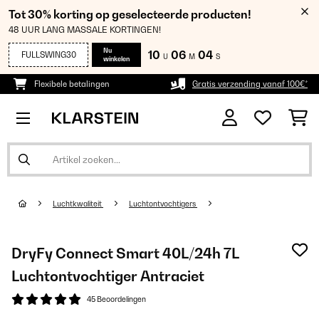
Tot 30% korting op geselecteerde producten!
48 UUR LANG MASSALE KORTINGEN!
Nu
10
06
04
FULLSWING30
U
M
S
winkelen
Flexibele betalingen
Gratis verzending vanaf 100€*
Luchtkwaliteit
Luchtontvochtigers
DryFy Connect Smart 40L/24h 7L
Luchtontvochtiger Antraciet
45 Beoordelingen