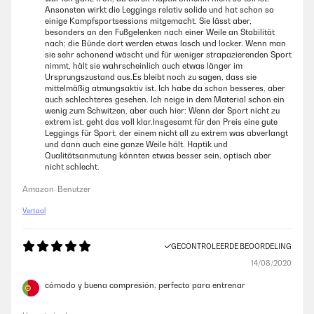
Ansonsten wirkt die Leggings relativ solide und hat schon so
einige Kampfsportsessions mitgemacht. Sie lässt aber,
besonders an den Fußgelenken nach einer Weile an Stabilität
nach; die Bünde dort werden etwas lasch und locker. Wenn man
sie sehr schonend wäscht und für weniger strapazierenden Sport
nimmt, hält sie wahrscheinlich auch etwas länger im
Ursprungszustand aus.Es bleibt noch zu sagen, dass sie
mittelmäßig atmungsaktiv ist. Ich habe da schon besseres, aber
auch schlechteres gesehen. Ich neige in dem Material schon ein
wenig zum Schwitzen, aber auch hier: Wenn der Sport nicht zu
extrem ist, geht das voll klar.Insgesamt für den Preis eine gute
Leggings für Sport, der einem nicht all zu extrem was abverlangt
und dann auch eine ganze Weile hält. Haptik und
Qualitätsanmutung könnten etwas besser sein, optisch aber
nicht schlecht.
Amazon-Benutzer
Vertaal
GECONTROLEERDE BEOORDELING
14/08/2020
cómodo y buena compresión, perfecto para entrenar