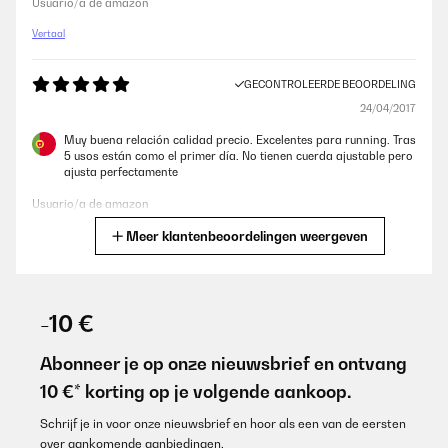
Usuario/a de amazon
Vertaal
GECONTROLEERDE BEOORDELING
24/04/2017
Muy buena relación calidad precio. Excelentes para running. Tras
5 usos están como el primer día. No tienen cuerda ajustable pero
ajusta perfectamente
Usuario/a de amazon
Meer klantenbeoordelingen weergeven
Vertaal
GECONTROLEERDE BEOORDELING
07/03/2017
-10 €
Die Hosen passen sich sehr gut dem Körper an und sind sehr
hochwertig in der Verarbeitung und im Stoff. Ser guter
Abonneer je op onze nieuwsbrief en ontvang
Tragekomfort.
10 €* korting op je volgende aankoop.
Amazon-Benutzer
Schrijf je in voor onze nieuwsbrief en hoor als een van de eersten
Vertaal
over aankomende aanbiedingen.