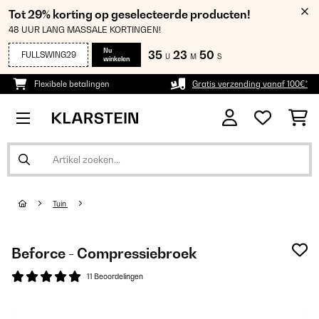
Tot 29% korting op geselecteerde producten!
48 UUR LANG MASSALE KORTINGEN!
Nu
35
23
50
FULLSWING29
U
M
S
winkelen
Flexibele betalingen
Gratis verzending vanaf 100€*
Tuin
Beforce - Compressiebroek
11 Beoordelingen