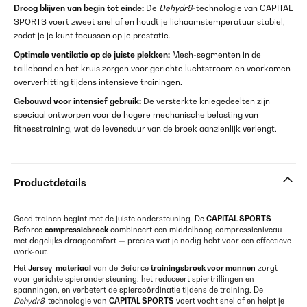
Droog blijven van begin tot einde:
De
Dehydr8
-technologie van CAPITAL
SPORTS voert zweet snel af en houdt je lichaamstemperatuur stabiel,
zodat je je kunt focussen op je prestatie.
Optimale ventilatie op de juiste plekken:
Mesh-segmenten in de
tailleband en het kruis zorgen voor gerichte luchtstroom en voorkomen
oververhitting tijdens intensieve trainingen.
Gebouwd voor intensief gebruik:
De versterkte kniegedeelten zijn
speciaal ontworpen voor de hogere mechanische belasting van
fitnesstraining, wat de levensduur van de broek aanzienlijk verlengt.
Productdetails
Goed trainen begint met de juiste ondersteuning. De
CAPITAL SPORTS
Beforce
compressiebroek
combineert een middelhoog compressieniveau
met dagelijks draagcomfort — precies wat je nodig hebt voor een effectieve
work-out.
Het
Jersey-materiaal
van de Beforce
trainingsbroek voor mannen
zorgt
voor gerichte spierondersteuning: het reduceert spiertrillingen en -
spanningen, en verbetert de spiercoördinatie tijdens de training. De
Dehydr8
-technologie van
CAPITAL SPORTS
voert vocht snel af en helpt je