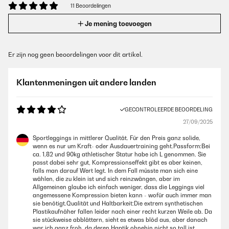
11 Beoordelingen
Je mening toevoegen
Er zijn nog geen beoordelingen voor dit artikel.
Klantenmeningen uit andere landen
GECONTROLEERDE BEOORDELING
27/09/2025
Sportleggings in mittlerer Qualität. Für den Preis ganz solide,
wenn es nur um Kraft- oder Ausdauertraining geht.Passform:Bei
ca. 1,82 und 90kg athletischer Statur habe ich L genommen. Sie
passt dabei sehr gut, Kompressionseffekt gibt es aber keinen,
falls man darauf Wert legt. In dem Fall müsste man sich eine
wählen, die zu klein ist und sich reinzwängen, aber im
Allgemeinen glaube ich einfach weniger, dass die Leggings viel
angemessene Kompression bieten kann - wofür auch immer man
sie benötigt.Qualität und Haltbarkeit:Die extrem synthetischen
Plastikaufnäher fallen leider nach einer recht kurzen Weile ab. Da
sie stückweise abblättern, sieht es etwas blöd aus, aber danach
war ich ganz froh, da deren Haptik ohnehin nicht so toll ist.