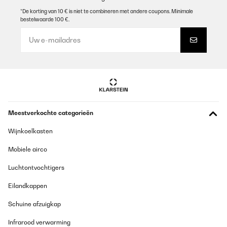
*De korting van 10 € is niet te combineren met andere coupons. Minimale
bestelwaarde 100 €.
GECONTROLEERDE BEOORDELING
21/02/2017
Die Hose kam innerhalb zwei Tagen bei uns an.Mein Sohn trägt
Sie bei den feuchten und kalten Tagen zum Fußballtraining.Er ist
sehr zufrieden. Trocknet nach dem waschen super schnell.
Amazon-Benutzer
Vertaal
Meestverkochte categorieën
GECONTROLEERDE BEOORDELING
Wijnkoelkasten
06/04/2016
Mobiele airco
Die Kompressionshose erfüllt meine Erwartungen ist jedoch ein
wenig zu weit, da ich zwar die Größe M ausgewählt hatte, aber
die abschließende Bestellung offensichtlich automatisch auf L
Luchtontvochtigers
umgesprungen ist (eventuell kein M vorhanden?). Die Hose ist
daher leider nicht so eng wie gewünscht, was ein bisschen
Eilandkappen
ärgerlich ist. Daher nicht nur darauf achten, dass Ihr die
gewünschte Größe richtig auswählt, sondern auch was endgültig
Schuine afzuigkap
bei der Bestellung bestätigt wird
Infrarood verwarming
Amazon-Benutzer