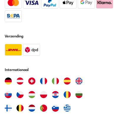
Material ist dick und undurchsichtig. Entspricht wohl etwa einer
150-200er DEN Mikrofaser Strumpfhose.Fühlt sich gut und weich
an. Trägt sich angenehm. Schnürt nirgends ein oder ab.Die Nähte
sind flach aber extra stark.Hinten ist ein kleiner Mesh-Einsatz
und unten zwischen den Beinen.Die Kniepartie ist etwas dünnerer
Stoff, so 120-150 DEN. Das ist das gleiche Material, auch wenn es
auf den Bildern glänzender erscheint. Da wurde wohl nur die
Stoffbahn quer gelegt genäht, statt längs.Die Aufdrucke sind
Verzending
matt und wirken leicht Lederartig.
Amazon-Benutzer
Vertaal
Internationaal
GECONTROLEERDE BEOORDELING
09/02/2016
Diese Hose ist aus einem sehr angenehmen Material gefertigt,
was sich auf der Haut sehr gut anfühlt. Die Hose sitzt sehr gut
und ist auch ausreichend lang geschnitten, damit sie keine
Hochwasserhose ist. Die Nähste der Hose sind sehr gut und
sauber verarbeitet und es stehen keine Fäden ab. Es gibt auch
keine Nähte, die drücken oder scheuern. Auch nach mehrfachem
Waschen sieht die Hose noch aus wie neu. Ich ziehe diese Hose
gerne an, wenn es sehr kalt ist, da sie auch unter der Jeans nicht
aufträgt aber gut wärmt. Ich habe diese Hose als kostenloses