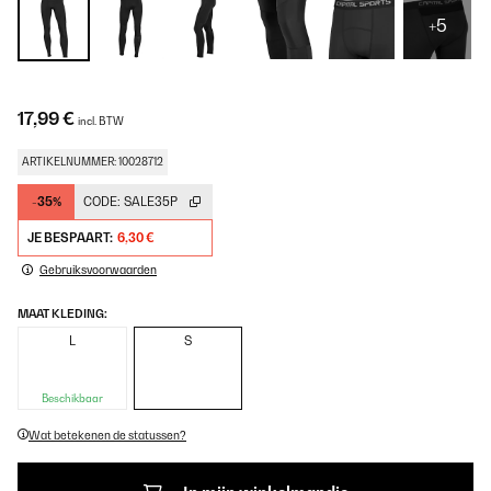
+5
17,99 €
incl. BTW
ARTIKELNUMMER: 10028712
-35%
CODE:
SALE35P
JE BESPAART:
6,30 €
Gebruiksvoorwaarden
MAAT KLEDING:
L
S
Beschikbaar
Wat betekenen de statussen?