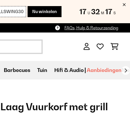
17
32
15
LLSWING30
Nu winkelen
U
M
S
FAQs, Hulp & Retourzending
Barbecues
Tuin
Hifi & Audio
Aanbiedingen
Ni
Laag Vuurkorf met grill