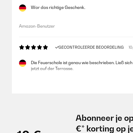
War das richtige Geschenk.
Amazon-Benutzer
GECONTROLEERDE BEOORDELING
10
Die Feuerschale ist genau wie beschrieben. Ließ si
jetzt auf der Terrasse.
Amazon-Benutzer
GECONTROLEERDE BEOORDELING
24
Abonneer je op
Sehr guter Service, da der Ascherost fehlte. Im Gar
€* korting op 