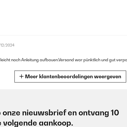
/12/2024
ch leicht nach Anleitung aufbauen.Versand war pünktlich und gut ver
Meer klantenbeoordelingen weergeven
/11/2024
 onze nieuwsbrief en ontvang 10
ten klasse und nach dem Stockbrot Deckel rauf herrlich
je volgende aankoop.