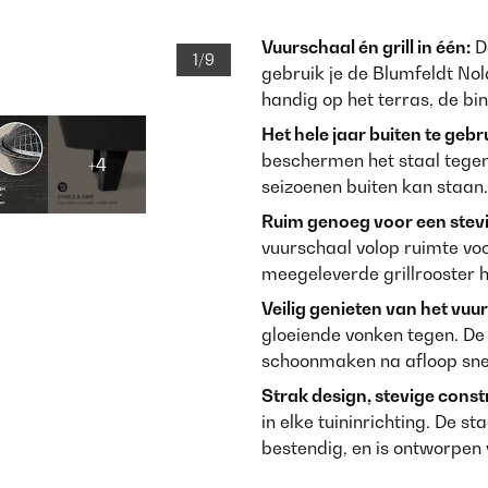
Vuurschaal én grill in één:
Da
1/9
gebruik je de Blumfeldt Nol
handig op het terras, de bin
Het hele jaar buiten te gebr
beschermen het staal tegen 
+4
seizoenen buiten kan staan.
Ruim genoeg voor een stevi
vuurschaal volop ruimte voo
meegeleverde grillrooster 
Veilig genieten van het vuur
gloeiende vonken tegen. D
schoonmaken na afloop snel
Strak design, stevige const
in elke tuininrichting. De s
bestendig, en is ontworpen 