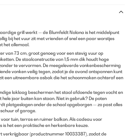
aardige grill werkt — de Blumfeldt Nolana is het middelpunt
llig bij het vuur zit met vrienden of snel een paar worstjes
et het allemaal.
er van 73 cm, groot genoeg voor een stevig vuur op
riketten. De staalconstructie van 1,5 mm dik houdt hoge
 zonder te vervormen. De meegeleverde vonkenbescherming
iende vonken veilig tegen, zodat je de avond ontspannen kunt
zit een uitneembare asbak die het schoonmaken achteraf een
ndige laklaag beschermen het staal afdoende tegen vocht en
 hele jaar buiten kan staan. Niet in gebruik? De poten
ordt platgeslagen onder de schaal opgeborgen — zo past alles
 schuur of garage.
 voor tuin, terras en ruimer balkon. Als cadeau voor
ers is het een praktische en herkenbare keuze.
art verkrijgbaar (productnummer 10033387), zodat de