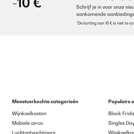
-10 €
Schrijf je in voor onze ni
Amazon-Benutzer
aankomende aanbiedinge
*De korting van 10 € is niet te
GECONTROLEERDE BEOORDELING
15
Conforme à la description, très stylé, à voir à l'usage.
Utilisateur d'Amazon
GECONTROLEERDE BEOORDELING
15
Conforme à la description, très stylé, à voir à l'usage.
Meestverkochte categorieën
Populaire
Wijnkoelkasten
Black Frid
Utilisateur d'Amazon
Mobiele airco
Singles Da
Luchtontvochtigers
Wijnkoelka