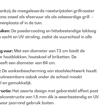
nkzij de meegeleverde roestvrijstalen grillrooster
ana zowel als sfeervuur als als volwaardige grill —
nenplaats of in de tuin.
uiken:
De poedercoating en hittebestendige laklaag
vocht en UV-straling, zodat de vuurschaal in alle
g vuur:
Met een diameter van 73 cm biedt de
r houtblokken, houtskool of briketten. De
heeft een diameter van 64 cm.
:
De vonkenbescherming van staalvlechtwerk houdt
e uitneembare asbak onder de schaal maakt
 en gemakkelijk.
ructie:
Het zwarte design met geborsteld effect past
taalconstructie van 1,5 mm dik is weerbestendig en UV-
voor jaarrond gebruik buiten.