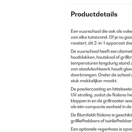
Productdetails
Een vuurschaal die ook als volw
van elke tuinavond. Of je nu geze
roostert, dit 2-in-1 apparaat do
De vuurschaal heeft een diamet
houtblokken, houtskool of grillb
temperaturen langdurig stand
van staalvlechtwerk houdt gloe
doorbrengen. Onder de schaal 
stuk makkelijker maakt.
De poedercoating en hittebeste
UV-straling, zodat de Nolana het
klappen in en de grillrooster w
als één compacte eenheid in de
De Blumfeldt Nolana is geschikt
grillliefhebbers of tuinliefhebb
Een optionele regenhoes is ap