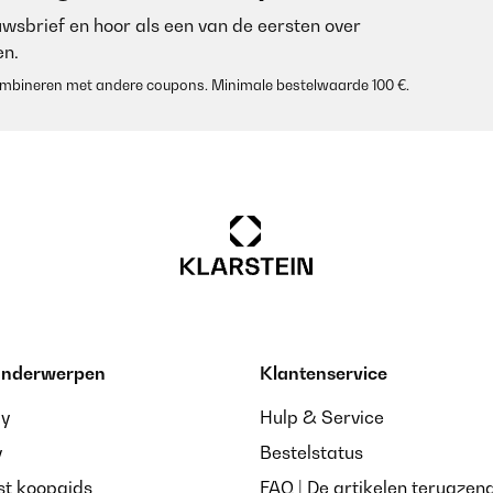
euwsbrief en hoor als een van de eersten over
n.
 combineren met andere coupons. Minimale bestelwaarde 100 €.
/05/2024
/05/2024
 onderwerpen
Klantenservice
ay
Hulp & Service
y
Bestelstatus
st koopgids
FAQ | De artikelen terugzen