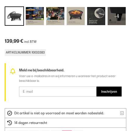
+4
139,99 €
incl. BTW
ARTIKELNUMMER: 10033383
Meld me bij beschikbaarheid.
Voer uw e-mailadres in en wij informeren u wanneer het product weer
beschikbaar is.
Inschrijven
Dit artikel is niet op voorraad en moet worden nabesteld.
14 dagen retourrecht