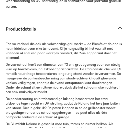
weerbestendig en UV-bestendig, en is ontworpen voor jaarrond gebruik
buiten.
Productdetails
Een vuurschaal die ook als volwaardige grill werkt — de Blumfeldt Nolana is
het middelpunt van elke tuinavond. Of je nu gezellig bij het vuur zit met
vrienden of snel een paar worstjes roostert, dit 2-in-1 apparaat doet het
allemaal.
De vuurschaal heeft een diameter van 73 cm, groot genoeg voor een stevig
vuur op houtblokken, houtskool of grillbriketten. De staalconstructie van 1,5
mm dik houdt hoge temperaturen langdurig stand zonder te vervormen. De
meegeleverde vonkenbescherming van staalvlechtwerk houdt gloeiende
vonken veilig tegen, zodat je de avond ontspannen kunt doorbrengen.
Onder de schaal zit een uitneembare asbak die het schoonmaken achteraf
een stuk makkelijker maakt.
De poedercoating en hittebestendige laklaag beschermen het staal
afdoende tegen vocht en UV-straling, zodat de Nolana het hele jaar buiten
kan staan. Niet in gebruik? De poten klappen in en de grillrooster wordt
platgeslagen onder de schaal opgeborgen — zo past alles als één
compacte eenheid in de schuur of garage.
De Blumfeldt Nolana is geschikt voor tuin, terras en ruimer balkon. Als