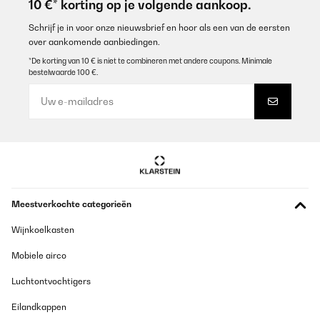
10 €* korting op je volgende aankoop.
Amazon-Benutzer
Vertaal
Schrijf je in voor onze nieuwsbrief en hoor als een van de eersten
over aankomende aanbiedingen.
*De korting van 10 € is niet te combineren met andere coupons. Minimale
GECONTROLEERDE BEOORDELING
bestelwaarde 100 €.
15/05/2024
Conforme à la description, très stylé, à voir à l'usage.
Utilisateur d'Amazon
Vertaal
GECONTROLEERDE BEOORDELING
Meestverkochte categorieën
15/05/2024
Wijnkoelkasten
Conforme à la description, très stylé, à voir à l'usage.
Mobiele airco
Utilisateur d'Amazon
Luchtontvochtigers
Vertaal
Eilandkappen
GECONTROLEERDE BEOORDELING