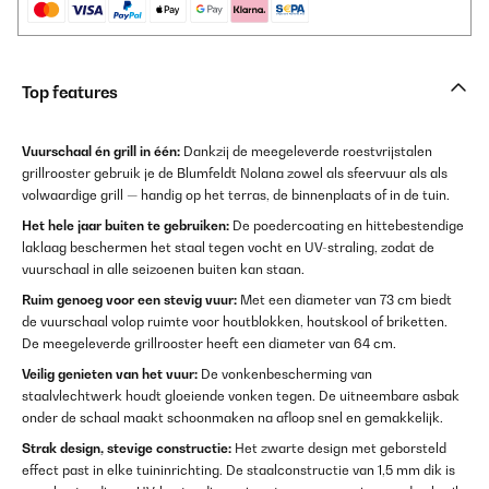
Top features
Vuurschaal én grill in één:
Dankzij de meegeleverde roestvrijstalen
grillrooster gebruik je de Blumfeldt Nolana zowel als sfeervuur als als
volwaardige grill — handig op het terras, de binnenplaats of in de tuin.
Het hele jaar buiten te gebruiken:
De poedercoating en hittebestendige
laklaag beschermen het staal tegen vocht en UV-straling, zodat de
vuurschaal in alle seizoenen buiten kan staan.
Ruim genoeg voor een stevig vuur:
Met een diameter van 73 cm biedt
de vuurschaal volop ruimte voor houtblokken, houtskool of briketten.
De meegeleverde grillrooster heeft een diameter van 64 cm.
Veilig genieten van het vuur:
De vonkenbescherming van
staalvlechtwerk houdt gloeiende vonken tegen. De uitneembare asbak
onder de schaal maakt schoonmaken na afloop snel en gemakkelijk.
Strak design, stevige constructie:
Het zwarte design met geborsteld
effect past in elke tuininrichting. De staalconstructie van 1,5 mm dik is