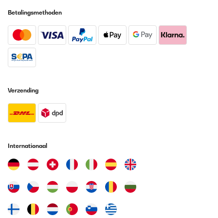
Betalingsmethoden
GECONTROLEERDE BEOORDELING
08/04/2024
Le produit multimédia n'a pas pu être chargé. Bonjour à tous!
Premier barbecue de l’année ! Ce brasero est esthétique, large,
facile à monter! J’ai juste renforcé les pieds par de petites visses
autoforantes ! La hauteur de cuisson est plus haute que les
barbecues traditionnels et j’ai rajouté mon ancienne grille pour
éviter de faire tomber les saucisses je conseille aussi de le
nettoyer à chaque utilisation et bâche de protection. Ensuite je
Verzending
verrai la qualité du fond après beaucoup d’utilisations (1 an) .
J’espère que se commentaire vous sera utile ! A dans 1 an!!!!!
Utilisateur d'Amazon
Vertaal
Internationaal
GECONTROLEERDE BEOORDELING
08/04/2024
Le produit multimédia n'a pas pu être chargé. Bonjour à tous!
Premier barbecue de l’année ! Ce brasero est esthétique, large,
facile à monter! J’ai juste renforcé les pieds par de petites visses
autoforantes ! La hauteur de cuisson est plus haute que les
barbecues traditionnels et j’ai rajouté mon ancienne grille pour