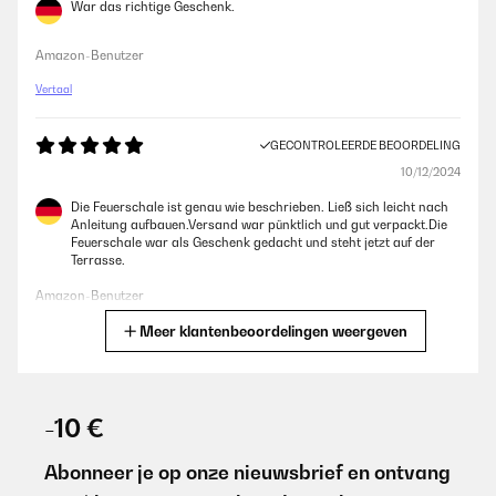
War das richtige Geschenk.
Amazon-Benutzer
Vertaal
GECONTROLEERDE BEOORDELING
10/12/2024
Die Feuerschale ist genau wie beschrieben. Ließ sich leicht nach
Anleitung aufbauen.Versand war pünktlich und gut verpackt.Die
Feuerschale war als Geschenk gedacht und steht jetzt auf der
Terrasse.
Amazon-Benutzer
Meer klantenbeoordelingen weergeven
Vertaal
GECONTROLEERDE BEOORDELING
24/11/2024
-10 €
Sehr guter Service, da der Ascherost fehlte. Im Garten klasse und
nach dem Stockbrot Deckel rauf herrlich
Abonneer je op onze nieuwsbrief en ontvang