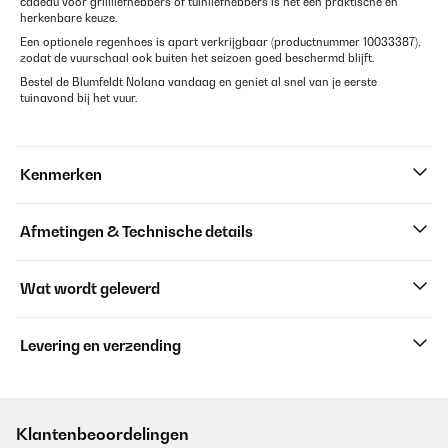
cadeau voor grillliefhebbers of tuinliefhebbers is het een praktische en
herkenbare keuze.
Een optionele regenhoes is apart verkrijgbaar (productnummer 10033387),
zodat de vuurschaal ook buiten het seizoen goed beschermd blijft.
Bestel de Blumfeldt Nolana vandaag en geniet al snel van je eerste
tuinavond bij het vuur.
Kenmerken
Afmetingen & Technische details
Wat wordt geleverd
Levering en verzending
Klantenbeoordelingen