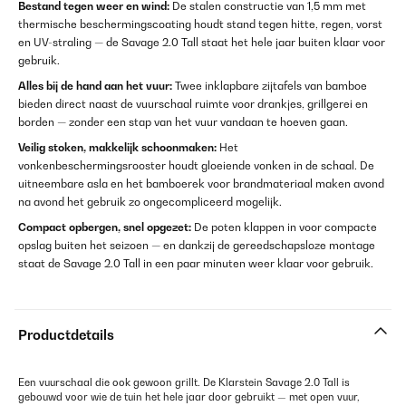
Bestand tegen weer en wind:
De stalen constructie van 1,5 mm met
thermische beschermingscoating houdt stand tegen hitte, regen, vorst
en UV-straling — de Savage 2.0 Tall staat het hele jaar buiten klaar voor
gebruik.
Alles bij de hand aan het vuur:
Twee inklapbare zijtafels van bamboe
bieden direct naast de vuurschaal ruimte voor drankjes, grillgerei en
borden — zonder een stap van het vuur vandaan te hoeven gaan.
Veilig stoken, makkelijk schoonmaken:
Het
vonkenbeschermingsrooster houdt gloeiende vonken in de schaal. De
uitneembare asla en het bamboerek voor brandmateriaal maken avond
na avond het gebruik zo ongecompliceerd mogelijk.
Compact opbergen, snel opgezet:
De poten klappen in voor compacte
opslag buiten het seizoen — en dankzij de gereedschapsloze montage
staat de Savage 2.0 Tall in een paar minuten weer klaar voor gebruik.
Productdetails
Een vuurschaal die ook gewoon grillt. De Klarstein Savage 2.0 Tall is
gebouwd voor wie de tuin het hele jaar door gebruikt — met open vuur,