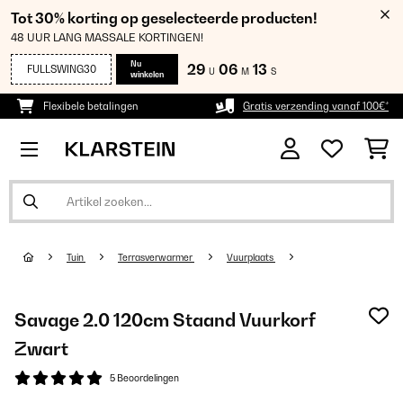
Tot 30% korting op geselecteerde producten!
48 UUR LANG MASSALE KORTINGEN!
Nu
29
06
13
FULLSWING30
U
M
S
winkelen
Flexibele betalingen
Gratis verzending vanaf 100€*
Tuin
Terrasverwarmer
Vuurplaats
Savage 2.0 120cm Staand Vuurkorf
Zwart
5 Beoordelingen