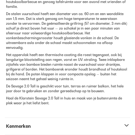
houtskoolbarbecue en genoeg tafelruimte voor een avond met vrienden of
familie.
De stalen vuurschaal heeft een diameter van ca. 60 cm en een wanddikte
van 1,5 mm. Dat is sterk genoeg om hoge temperaturen te weerstaan
zonder te vervormen. De geëmailleerde grillring (57 cm diameter, 3 mm dik)
schuif je direct boven het vuur — zo schakel je in een paar minuten van
sfeervuur naar volwaardige houtskoolbarbecue. Het
vonkenbeschermingsrooster houdt gloeiende vonken in de schaal. De
uitneembare asla onder de schaal maakt schoonmaken na afloop
eenvoudig.
Het oppervlak heeft een thermische coating die roest tegengaat, ook bij
langdurige blootstelling aan regen, vorst en UV-straling. Twee inklapbare
zijtafels van bamboe bieden ruimte naast de vuurschaal voor drankjes,
grillgerei of borden. Het bamboerek eronder houdt brandhout of houtskool
bij de hand. De poten klappen in voor compacte opslag — buiten het
seizoen neemt het geheel weinig ruimte in.
De Savage 2.0 Tall is geschikt voor tuin, terras en ruimer balkon, het hele
jaar door te gebruiken en zonder gereedschap op te bouwen.
Haal de Klarstein Savage 2.0 Tall in huis en maak van je buitenruimte de
plek waar je het liefst bent.
Kenmerken