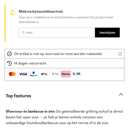
Meld me bij beschikbaarheid.
Voer uw e-mailadres in en wij informeren u wanneer het product weer
beschikbaar is.
Inschrijven
Dit artikel is niet op voorraad en moet worden nabesteld.
14 dagen retourrecht
Top features
Sfeervuur én barbecue in één:
De geëmailleerde grillring schuif je direct
boven het open vuur — zo heb je binnen enkele minuten een
volwaardige houtskoolbarbecue voor op het terras of in de tuin.