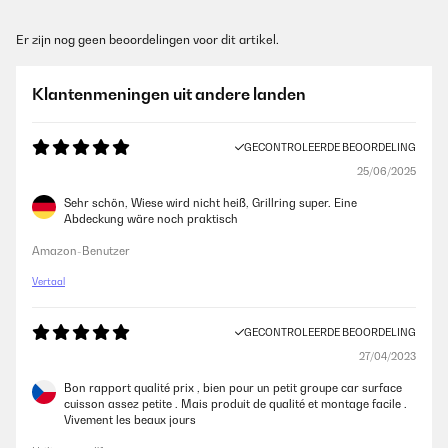
Er zijn nog geen beoordelingen voor dit artikel.
Klantenmeningen uit andere landen
GECONTROLEERDE BEOORDELING
25/06/2025
Sehr schön, Wiese wird nicht heiß, Grillring super. Eine
Abdeckung wäre noch praktisch
Amazon-Benutzer
Vertaal
GECONTROLEERDE BEOORDELING
27/04/2023
Bon rapport qualité prix , bien pour un petit groupe car surface
cuisson assez petite . Mais produit de qualité et montage facile .
Vivement les beaux jours