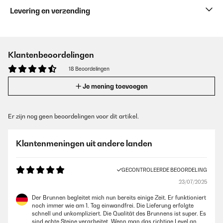
Levering en verzending
Klantenbeoordelingen
18 Beoordelingen
Je mening toevoegen
Er zijn nog geen beoordelingen voor dit artikel.
Klantenmeningen uit andere landen
GECONTROLEERDE BEOORDELING
23/07/2025
Der Brunnen begleitet mich nun bereits einige Zeit. Er funktioniert
noch immer wie am 1. Tag einwandfrei. Die Lieferung erfolgte
schnell und unkompliziert. Die Qualität des Brunnens ist super. Es
sind echte Steine verarbeitet. Wenn man das richtige Level an