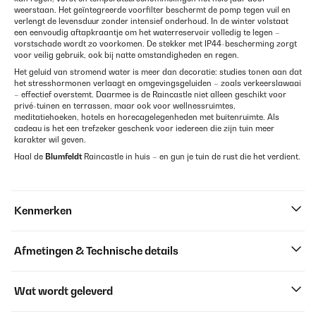
weerstaan. Het geïntegreerde voorfilter beschermt de pomp tegen vuil en
verlengt de levensduur zonder intensief onderhoud. In de winter volstaat
een eenvoudig aftapkraantje om het waterreservoir volledig te legen –
vorstschade wordt zo voorkomen. De stekker met IP44-bescherming zorgt
voor veilig gebruik, ook bij natte omstandigheden en regen.
Het geluid van stromend water is meer dan decoratie: studies tonen aan dat
het stresshormonen verlaagt en omgevingsgeluiden – zoals verkeerslawaai
– effectief overstemt. Daarmee is de Raincastle niet alleen geschikt voor
privé-tuinen en terrassen, maar ook voor wellnessruimtes,
meditatiehoeken, hotels en horecagelegenheden met buitenruimte. Als
cadeau is het een trefzeker geschenk voor iedereen die zijn tuin meer
karakter wil geven.
Haal de
Blumfeldt
Raincastle in huis – en gun je tuin de rust die het verdient.
Kenmerken
Afmetingen & Technische details
Wat wordt geleverd