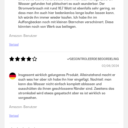
Wasser gefunden hat plätschert es auch wunderbar. Der
Stromverbrauch mit rund 16,7 Watt ist ebenfalls sehr gering, so
dass man ihn auch hier bedenkenlos lange laufen lassen kann.
Ich würde ihn immer wieder kaufen. Ich habe ihn im
Auffangbecken noch mit kleinen Sternchen verschönert. Diese
könnten noch von Werk aus beiliegen.
Amazon-Benutzer
Vertaal
GECONTROLEERDE BEOORDELING
02/06/2024
Insgesamt wirklich gelungenes Produkt. Alleinstehend macht er
auch was her aber ich habe ihn hier eingefügt. Nachteil: man
kann das Wasser nicht einfach komplett ablassen und
ausschütten da ihnen geschlossene Ränder sind. Zweitens das
stromkabel wird etwas gequetscht aber es ist wirklich so
vorgesehen.
Amazon-Benutzer
Vertaal