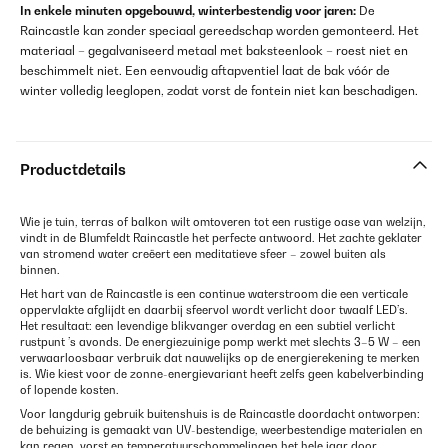
In enkele minuten opgebouwd, winterbestendig voor jaren:
De
Raincastle kan zonder speciaal gereedschap worden gemonteerd. Het
materiaal – gegalvaniseerd metaal met baksteenlook – roest niet en
beschimmelt niet. Een eenvoudig aftapventiel laat de bak vóór de
winter volledig leeglopen, zodat vorst de fontein niet kan beschadigen.
Productdetails
Wie je tuin, terras of balkon wilt omtoveren tot een rustige oase van welzijn,
vindt in de Blumfeldt Raincastle het perfecte antwoord. Het zachte geklater
van stromend water creëert een meditatieve sfeer – zowel buiten als
binnen.
Het hart van de Raincastle is een continue waterstroom die een verticale
oppervlakte afglijdt en daarbij sfeervol wordt verlicht door twaalf LED’s.
Het resultaat: een levendige blikvanger overdag en een subtiel verlicht
rustpunt ’s avonds. De energiezuinige pomp werkt met slechts 3–5 W – een
verwaarloosbaar verbruik dat nauwelijks op de energierekening te merken
is. Wie kiest voor de zonne-energievariant heeft zelfs geen kabelverbinding
of lopende kosten.
Voor langdurig gebruik buitenshuis is de Raincastle doordacht ontworpen:
de behuizing is gemaakt van UV-bestendige, weerbestendige materialen en
kan regen, vorst en temperatuurschommelingen het hele jaar door