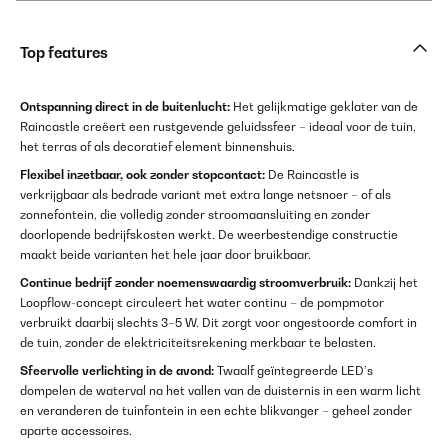
Top features
Ontspanning direct in de buitenlucht:
Het gelijkmatige geklater van de
Raincastle creëert een rustgevende geluidssfeer – ideaal voor de tuin,
het terras of als decoratief element binnenshuis.
Flexibel inzetbaar, ook zonder stopcontact:
De Raincastle is
verkrijgbaar als bedrade variant met extra lange netsnoer – of als
zonnefontein, die volledig zonder stroomaansluiting en zonder
doorlopende bedrijfskosten werkt. De weerbestendige constructie
maakt beide varianten het hele jaar door bruikbaar.
Continue bedrijf zonder noemenswaardig stroomverbruik:
Dankzij het
Loopflow-concept circuleert het water continu – de pompmotor
verbruikt daarbij slechts 3–5 W. Dit zorgt voor ongestoorde comfort in
de tuin, zonder de elektriciteitsrekening merkbaar te belasten.
Sfeervolle verlichting in de avond:
Twaalf geïntegreerde LED’s
dompelen de waterval na het vallen van de duisternis in een warm licht
en veranderen de tuinfontein in een echte blikvanger – geheel zonder
aparte accessoires.