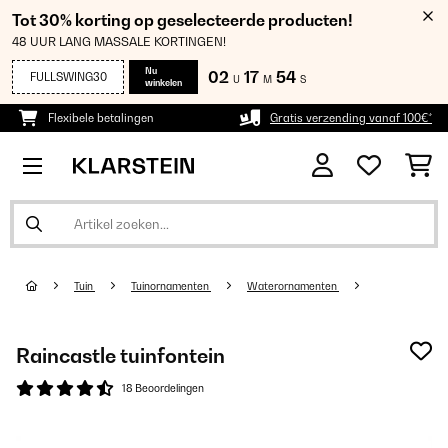
Tot 30% korting op geselecteerde producten!
48 UUR LANG MASSALE KORTINGEN!
Nu
02
17
54
FULLSWING30
U
M
S
winkelen
Flexibele betalingen
Gratis verzending vanaf 100€*
Tuin
Tuinornamenten
Waterornamenten
Raincastle tuinfontein
18 Beoordelingen