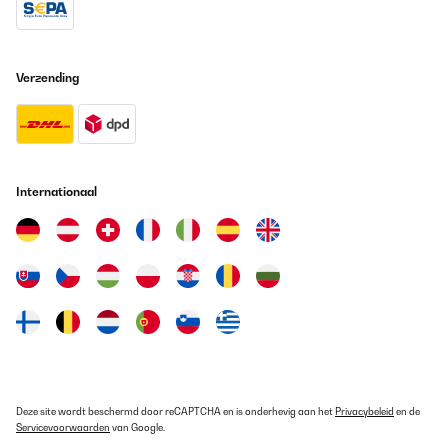
Amazon-Benutzer
Vertaal
Verzending
GECONTROLEERDE BEOORDELING
08/06/2022
Der Brunnen plätschert bei uns auf dem Balkon. Tolle Optik, guter
Preis und der Kundenservice, so man ihn benötigt, ist schnell
Internationaal
freundlich, transparent, lösungsorientiert - sehr gut!
Amazon-Benutzer
Vertaal
GECONTROLEERDE BEOORDELING
18/05/2022
Optisch sieht der Brunnen gut aus und entspricht dem, was wir
uns anhand der Bilder und Beschreibung erwartet hatten. Das
Plätschern ist deutlich zu hören, was aber gerade im
Deze site wordt beschermd door reCAPTCHA en is onderhevig aan het
Privacybeleid
en de
Aussenbereich nicht wirklich stört sondern eher angenehm ist.
Servicevoorwaarden
van Google.
Das Wasserbecken ist aus Blech was dazu führt, dass sich das
Plätschern anhört als würde man Wasser in einen Blecheimer