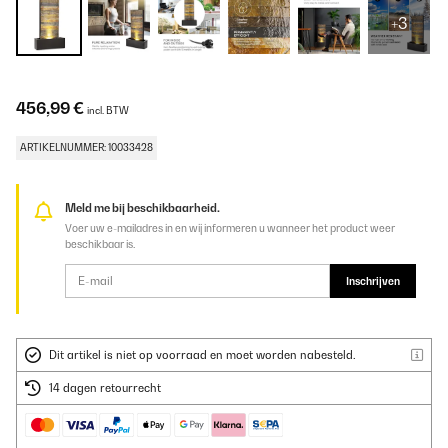
+3
456,99 €
incl. BTW
ARTIKELNUMMER: 10033428
Meld me bij beschikbaarheid.
Voer uw e-mailadres in en wij informeren u wanneer het product weer
beschikbaar is.
Inschrijven
Dit artikel is niet op voorraad en moet worden nabesteld.
14 dagen retourrecht