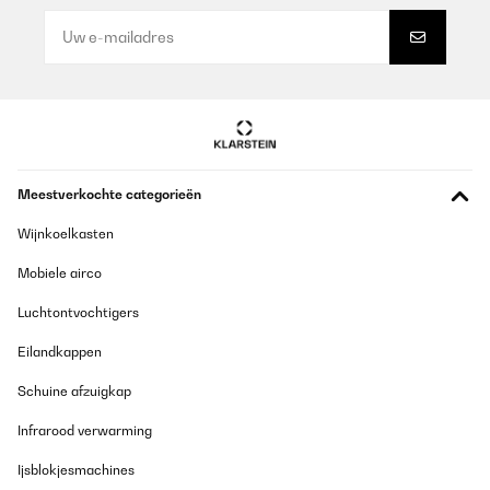
27/07/2022
Wenn man trotz unterirdischer Gebrauchsanleitung den Schlauch
im Innern des Gerätes erahnt und gefunden hat und die richtige
Neigung beachtet ist es ein gutes Gerät. Lieferung erfolgte
einfach an einem anderen Tag und (telefonischer oder digitaler)
Kundenservice war praktisch nicht vorhanden, was besonders
frustrierend ist, wenn man bei der Installation einen Tipp braucht.
Nach Ausrede ("wir stellen gerade unsere Kommunikation um und
melden uns bei Ihnen") und angekündigter Rückmeldung geschah
Meestverkochte categorieën
einfach: NICHTS. Also Service Null, Gerät + Preis okay.
Amazon-Benutzer
Wijnkoelkasten
Vertaal
Mobiele airco
Luchtontvochtigers
GECONTROLEERDE BEOORDELING
18/07/2022
Eilandkappen
Der Brunnen ist optisch in Ordnung. Der Wasserfall klingt durch
Schuine afzuigkap
den Metallkorpus blechern. Ist eher für den Außenbereich
geeignet. Wir mussten die Pumpe auf Minimum stellen, sonst
Infrarood verwarming
wäre das Wasser auf den Boden gespritzt, dadurch bedingt läuft
dann das Wasser nicht über die ganze Wand
Ijsblokjesmachines
Amazon-Benutzer