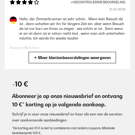
GECONTROLEERDE BEOORDELING
21/01/2024
Hallo, der Zimmerbrunnen ist sehr schön . Wenn kein Besuch da
ist , dann schalten wir ihn für längere Zeit ein, aber wenn Besuch
da ist nur kurz um ihnen zu zeigen , wie schön er ist . Denn wenn
er an ist dann ist er schon recht laut , wenn man sich unterhalten
möchte. Ich würde ihn wieder kaufen
Amazon-Benutzer
Meer klantenbeoordelingen weergeven
Vertaal
GECONTROLEERDE BEOORDELING
26/08/2022
-10 €
Ein toller Gartenbrunnen. Schöne Atmosphäre mit Beleuchtung.
Der Brunnen ist sehr leicht aufzustellen und anzuschließen. Topp
Abonneer je op onze nieuwsbrief en ontvang
Lieferung.
10 €* korting op je volgende aankoop.
Amazon-Benutzer
Schrijf je in voor onze nieuwsbrief en hoor als een van de eersten
Vertaal
over aankomende aanbiedingen.
*De korting van 10 € is niet te combineren met andere coupons. Minimale
bestelwaarde 100 €.
GECONTROLEERDE BEOORDELING