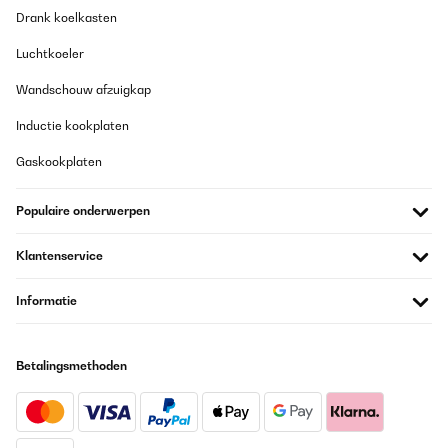
Drank koelkasten
Vertaal
Luchtkoeler
GECONTROLEERDE BEOORDELING
Wandschouw afzuigkap
18/06/2022
Inductie kookplaten
Die Medien konnten nicht geladen werden. Der Brunnen ist
einfach Super. Der Geräuschpegel ist minimal. Also das
Gaskookplaten
Wassergeplätscher ist lauter als die Pumpe. Tip an die Leute wo
es zu laut ist. Schaut mal ob die Klappe von der Pumpe ganz
aufgedreht ist. Die Beleuchtung habe ich noch mit einer
Populaire onderwerpen
Heissklebepistole fixiert. Und ich werde mir noch eine
Kommunizieren Röhre für den Wasserstand installieren.
Klantenservice
Amazon-Benutzer
Vertaal
Informatie
GECONTROLEERDE BEOORDELING
Betalingsmethoden
14/06/2022
Good quality product and worth the price, only thing I need to
mention it’s the light. I thought it’s a warm soft light but
unfortunately it came with a cold white LED light…not so pleasant
otherwise 5*