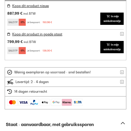
Koop dit product nieuw
887,99 €
incl. BTW
In mijn
winkelmandje
SALE17P
-17%
Je bespaart:
150,96 €
Koop dit product in goede staat
799,99 €
incl. BTW
In mijn
winkelmandje
SALE17P
-17%
Je bespaart:
136,00 €
Weinig exemplaren op voorraad - snel bestellen!
Levertijd: 2 - 4 dagen
14 dagen retourrecht
Staat - aanvaardbaar, met gebruikssporen