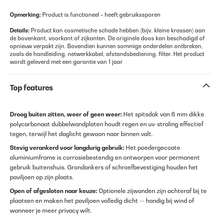
Opmerking:
Product is functioneel + heeft gebruikssporen
Details:
Product kan cosmetische schade hebben (bijv. kleine krassen) aan
de bovenkant, voorkant of zijkanten. De originele doos kan beschadigd of
opnieuw verpakt zijn. Bovendien kunnen sommige onderdelen ontbreken,
zoals de handleiding, netwerkkabel, afstandsbediening, filter. Het product
wordt geleverd met een garantie van 1 jaar
Top features
Droog buiten zitten, weer of geen weer:
Het spitsdak van 6 mm dikke
polycarbonaat dubbelwandplaten houdt regen en uv-straling effectief
tegen, terwijl het daglicht gewoon naar binnen valt.
Stevig verankerd voor langdurig gebruik:
Het poedergecoate
aluminiumframe is corrosiebestendig en ontworpen voor permanent
gebruik buitenshuis. Grondankers of schroefbevestiging houden het
paviljoen op zijn plaats.
Open of afgesloten naar keuze:
Optionele zijwanden zijn achteraf bij te
plaatsen en maken het paviljoen volledig dicht — handig bij wind of
wanneer je meer privacy wilt.