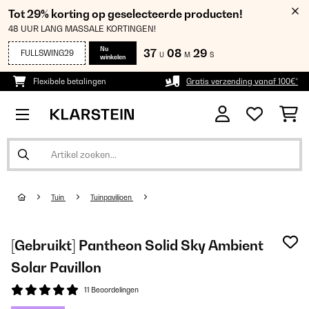
Tot 29% korting op geselecteerde producten!
48 UUR LANG MASSALE KORTINGEN!
Nu
37
08
28
FULLSWING29
U
M
S
winkelen
Flexibele betalingen
Gratis verzending vanaf 100€*
Tuin
Tuinpaviljoen
[Gebruikt] Pantheon Solid Sky Ambient
Solar Pavillon
11 Beoordelingen