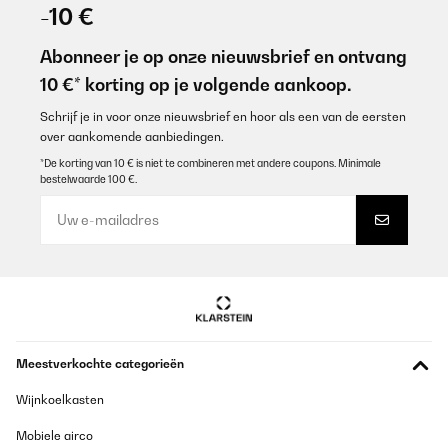
02/06/2024
-10 €
Mega Pavillon wir haben ihn zum Schnäppchen Preis gekauft
Abonneer je op onze nieuwsbrief en ontvang
Amazon-Benutzer
10 €* korting op je volgende aankoop.
Vertaal
Schrijf je in voor onze nieuwsbrief en hoor als een van de eersten
over aankomende aanbiedingen.
GECONTROLEERDE BEOORDELING
*De korting van 10 € is niet te combineren met andere coupons. Minimale
bestelwaarde 100 €.
27/01/2024
Alles bisher okGuten Tag habe im DEZEMBER 2023 EINEN
PAVILLON GEKAUFT.HABE DEN PAVILLON HEUTE 20424 ERST
AUFGEBAUT UND DABEI FESTGESTELLT DAS DIE SEITENSCHALS
DABEI FEHLEN.BITTE PRÜFEN UND NACHSCHICKENMit
freundlichen GrüßenLUDWIG MÜLLERKÖLN,DEN 20042024
Amazon-Benutzer
Vertaal
Meestverkochte categorieën
GECONTROLEERDE BEOORDELING
Wijnkoelkasten
07/01/2024
Mobiele airco