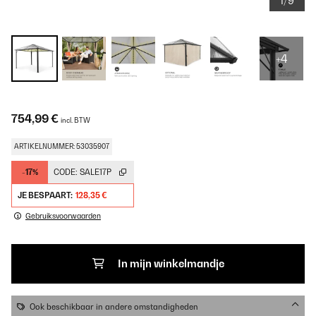
1/9
+4
754,99 €
incl. BTW
ARTIKELNUMMER: 53035907
-17%
CODE:
SALE17P
JE BESPAART:
128,35 €
Gebruiksvoorwaarden
In mijn winkelmandje
Ook beschikbaar in andere omstandigheden