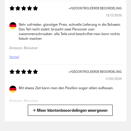
GECONTROLEERDE BEOORDELING
13/12/2025
Sehr zufrieden, günstiger Preis, schnelle Lieferung in die Schweiz.
Das Teil recht stabil, braucht zwei Personen zum
zusammenschrauben, alle Teile sind beschriftet man kann nichts
falsch machen
Amazon-Benutzer
Vertaal
GECONTROLEERDE BEOORDELING
11/09/2024
Mit etwas Zeit kann man den Pavillon sogar allein aufbauen.
Amazon-Benutzer
Meer klantenbeoordelingen weergeven
Vertaal
GECONTROLEERDE BEOORDELING