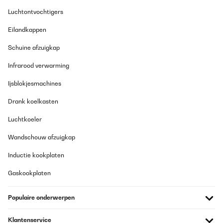
Der Aufbau ging zu viert super einfach und sehr schnell. Waren
nach 2 Stunden fertig, trotz dessen dass wir sehr wenig Platz
Luchtontvochtigers
hatten, weil unser altes Pavillon noch stand. Mussten immer
wieder umlagern, was Zeit gekostet hat. Aber selber Schuld :DDie
Eilandkappen
Beleuchtung ist nicht schön aber praktisch. (Sehr kaltes weiß)
nice to have. Das Dach ist leider nicht komplett dicht. Hier
Schuine afzuigkap
handelt es sich aber um ein paar Tropfen die hier und da mal
durchkommen. Es hat aber auch wirklich extrem geregnet. Da
unser altes allerdings komplett dicht war, muss ich hier einen
Infrarood verwarming
Stern abziehen. Ansonsten sind wir sehr zufrieden dieses
Pavillon gekauft zu haben.
Ijsblokjesmachines
Amazon-Benutzer
Drank koelkasten
Vertaal
Luchtkoeler
GECONTROLEERDE BEOORDELING
Wandschouw afzuigkap
22/12/2023
Inductie kookplaten
Absolute Spitze, bin sehr zufrieden, steht sehr stabil und war
problemlos alleine aufzubauen.Endlich mal ein Teil, bei dem die
Gaskookplaten
Bohrlöcher passen, gut verständliche Aufbauanleitung und alle
Teile dabei. Kann ich nur loben und empfehlen. Vielen Dank, gerne
wieder...
Populaire onderwerpen
Amazon-Benutzer
Klantenservice