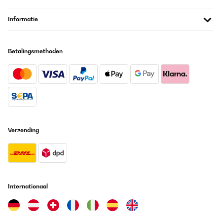
Vertaal
Informatie
GECONTROLEERDE BEOORDELING
14/05/2023
Betalingsmethoden
Die Lieferung hat sehr gut funktioniert. Der Aufbau ist relativ
einfach. Es sollten aber mindestens 3, besser 4 Personen
aufbauen. Es wurde auch ein Fundament vorher anglegt, weil der
Pavillon auf Waldboden steht.Wir haben die dunklere Variante
bestellt und die ist ein echter Sonnenschutz. Anstonsten hat er
eine gute Stabilität und sieht gut aus. Wir hoffen natürlich, dass
er den kommenden Winter gut übersteht.Die LED Beleuchtung
konnten wir noch nicht ausprobieren, weil noch nicht über Nacht
auf unserem Wochenendgrundstück waren. Aber das kommt bald
und wir stellen uns das schon schön vor.
Verzending
Amazon-Benutzer
Vertaal
GECONTROLEERDE BEOORDELING
Internationaal
14/12/2022
Super verarbeitet, gute Anleitung! Alles passt!Aber man sollte
schon zu zweit sein!